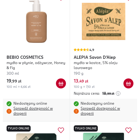
4,9
BEBIO COSMETICS
ALEPIA
Savon D'Alep
mydło w płynie, odżywcze, Honey
mydło w kostce, 5% oleju
& Fig
laurowego
300 ml
190 g
19
13
,
99 zł
,
49 zł
100 ml = 6,66 zł
100 g = 7,10 zł
Najniższa cena:
18
,99
zł
Niedostępny online
Niedostępny online
Sprawdź dostępność w
Sprawdź dostępność w
drogerii
drogerii
TYLKO ONLINE
TYLKO ONLINE