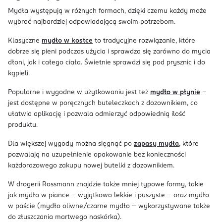
Mydła występują w różnych formach, dzięki czemu każdy może
wybrać najbardziej odpowiadającą swoim potrzebom.
Klasyczne
mydło w kostce
to tradycyjne rozwiązanie, które
dobrze się pieni podczas użycia i sprawdza się zarówno do mycia
dłoni, jak i całego ciała. Świetnie sprawdzi się pod prysznic i do
kąpieli.
Popularne i wygodne w użytkowaniu jest też
mydło w płynie
–
jest dostępne w poręcznych buteleczkach z dozownikiem, co
ułatwia aplikację i pozwala odmierzyć odpowiednią ilość
produktu.
Dla większej wygody można sięgnąć po
zapasy mydła
, które
pozwalają na uzupełnienie opakowanie bez konieczności
każdorazowego zakupu nowej butelki z dozownikiem.
W drogerii Rossmann znajdzie także mniej typowe formy, takie
jak mydło w piance – wyjątkowo lekkie i puszyste – oraz mydło
w paście (mydło oliwne/czarne mydło – wykorzystywane także
do złuszczania martwego naskórka).