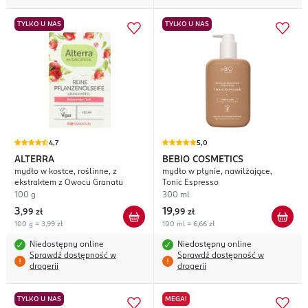
TYLKO U NAS
TYLKO U NAS
4,7
5,0
ALTERRA
BEBIO COSMETICS
mydło w kostce, roślinne, z
mydło w płynie, nawilżające,
ekstraktem z Owocu Granatu
Tonic Espresso
100 g
300 ml
3
19
,
99 zł
,
99 zł
100 g = 3,99 zł
100 ml = 6,66 zł
Niedostępny online
Niedostępny online
Sprawdź dostępność w
Sprawdź dostępność w
drogerii
drogerii
TYLKO U NAS
MEGA!