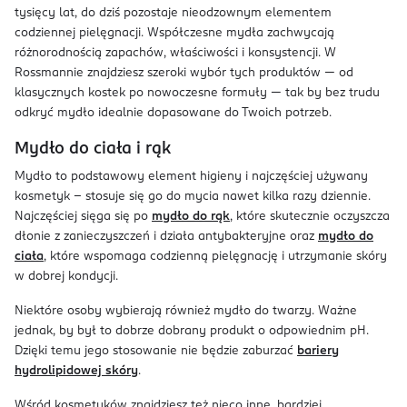
tysięcy lat, do dziś pozostaje nieodzownym elementem
codziennej pielęgnacji. Współczesne mydła zachwycają
różnorodnością zapachów, właściwości i konsystencji. W
Rossmannie znajdziesz szeroki wybór tych produktów — od
klasycznych kostek po nowoczesne formuły — tak by bez trudu
odkryć mydło idealnie dopasowane do Twoich potrzeb.
Mydło do ciała i rąk
Mydło to podstawowy element higieny i najczęściej używany
kosmetyk – stosuje się go do mycia nawet kilka razy dziennie.
Najczęściej sięga się po
mydło do rąk
, które skutecznie oczyszcza
dłonie z zanieczyszczeń i działa antybakteryjne oraz
mydło do
ciała
, które wspomaga codzienną pielęgnację i utrzymanie skóry
w dobrej kondycji.
Niektóre osoby wybierają również mydło do twarzy. Ważne
jednak, by był to dobrze dobrany produkt o odpowiednim pH.
Dzięki temu jego stosowanie nie będzie zaburzać
bariery
hydrolipidowej skóry
.
Wśród kosmetyków znajdziesz też nieco inne, bardziej