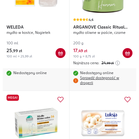
4,6
WELEDA
ARGANOVE
Classic Ritual
mydło w kostce, Nagietek
mydło oliwne w paście, czarne
Hammam
100 ml
200 g
25
17
,
99 zł
,
49 zł
100 ml = 25,99 zł
100 g = 8,75 zł
Najniższa cena:
24
,99
zł
Niedostępny online
Niedostępny online
Sprawdź dostępność w
drogerii
MEGA!