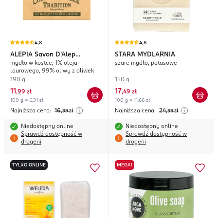
4,8
4,8
ALEPIA
Savon D'Alep
STARA MYDLARNIA
mydło w kostce, 1% oleju
szare mydło, potasowe
Tradition
laurowego, 99% oliwy z oliwek
190 g
150 g
11
17
,
99 zł
,
49 zł
100 g = 6,31 zł
100 g = 11,66 zł
Najniższa cena:
16
Najniższa cena:
24
,99
zł
,99
zł
Niedostępny online
Niedostępny online
Sprawdź dostępność w
Sprawdź dostępność w
drogerii
drogerii
TYLKO ONLINE
MEGA!