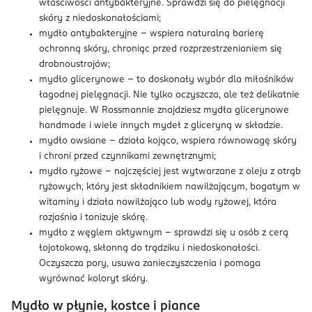
właściwości antybakteryjne. Sprawdzi się do pielęgnacji
skóry z niedoskonałościami;
mydło antybakteryjne – wspiera naturalną barierę
ochronną skóry, chroniąc przed rozprzestrzenianiem się
drobnoustrojów;
mydło glicerynowe – to doskonały wybór dla miłośników
łagodnej pielęgnacji. Nie tylko oczyszcza, ale też delikatnie
pielęgnuje. W Rossmannie znajdziesz mydła glicerynowe
handmade i wiele innych mydeł z gliceryną w składzie.
mydło owsiane – działa kojąco, wspiera równowagę skóry
i chroni przed czynnikami zewnętrznymi;
mydło ryżowe – najczęściej jest wytwarzane z oleju z otrąb
ryżowych, który jest składnikiem nawilżającym, bogatym w
witaminy i działa nawilżająco lub wody ryżowej, która
rozjaśnia i tonizuje skórę.
mydło z węglem aktywnym – sprawdzi się u osób z cerą
łojotokową, skłonną do trądziku i niedoskonałości.
Oczyszcza pory, usuwa zanieczyszczenia i pomaga
wyrównać koloryt skóry.
Mydło w płynie, kostce i piance