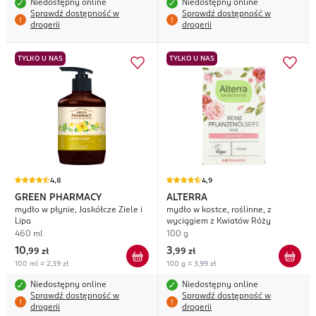
Niedostępny online
Niedostępny online
Sprawdź dostępność w
Sprawdź dostępność w
drogerii
drogerii
TYLKO U NAS
TYLKO U NAS
4,8
4,9
GREEN PHARMACY
ALTERRA
mydło w płynie, Jaskółcze Ziele i
mydło w kostce, roślinne, z
Lipa
wyciągiem z Kwiatów Róży
460 ml
100 g
10
3
,
99 zł
,
99 zł
100 ml = 2,39 zł
100 g = 3,99 zł
Niedostępny online
Niedostępny online
Sprawdź dostępność w
Sprawdź dostępność w
drogerii
drogerii