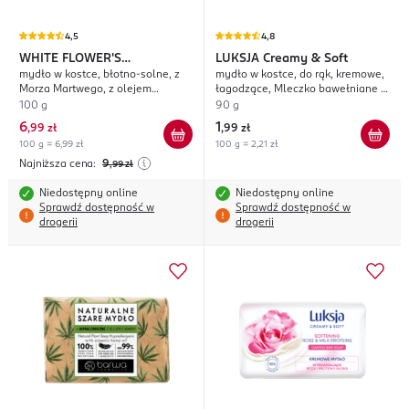
4,5
4,8
WHITE FLOWER'S
LUKSJA
Creamy & Soft
mydło w kostce, błotno-solne, z
mydło w kostce, do rąk, kremowe,
EXPERIENCE
Morza Martwego, z olejem
łagodzące, Mleczko bawełniane i
babassu
Prowitamina B5
100 g
90 g
6
1
,
99 zł
,
99 zł
100 g = 6,99 zł
100 g = 2,21 zł
Najniższa cena:
9
,99
zł
Niedostępny online
Niedostępny online
Sprawdź dostępność w
Sprawdź dostępność w
drogerii
drogerii