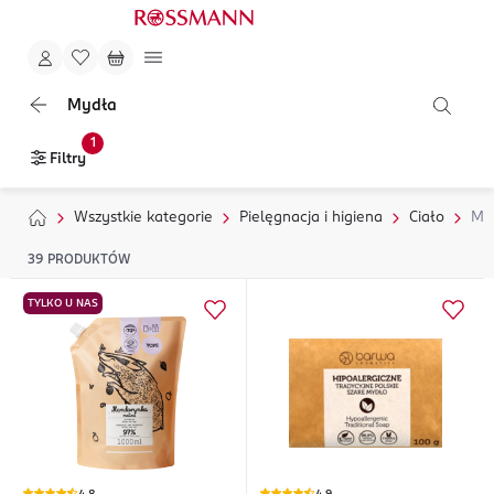
Mydła
1
Filtry
Wszystkie kategorie
Pielęgnacja i higiena
Ciało
My
39
PRODUKTÓW
TYLKO U NAS