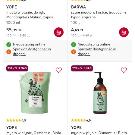
4,8
4,9
YOPE
BARWA
mydło w płynie, do rąk,
szare mydło w kostce, tradycyjne,
Mandarynka i Malina, zapas
hipoalergiczne
1000 ml
100 g
35
4
,
99 zł
,
49 zł
100 ml = 3,60 zł
100 g = 4,49 zł
Niedostępny online
Niedostępny online
Sprawdź dostępność w
Sprawdź dostępność w
drogerii
drogerii
TYLKO U NAS
TYLKO U NAS
4,9
4,9
YOPE
YOPE
mydło w płynie, Osmantus, Biała
mydło w płynie, Osmantus i Biała