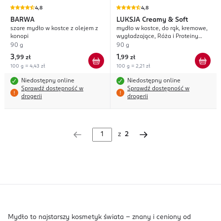
4,8
4,8
BARWA
LUKSJA
Creamy & Soft
szare mydło w kostce z olejem z
mydło w kostce, do rąk, kremowe,
konopi
wygładzające, Róża i Proteiny
Mleka
90 g
90 g
3
1
,
99 zł
,
99 zł
100 g = 4,43 zł
100 g = 2,21 zł
Niedostępny online
Niedostępny online
Sprawdź dostępność w
Sprawdź dostępność w
drogerii
drogerii
z
2
Mydło to najstarszy kosmetyk świata - znany i ceniony od