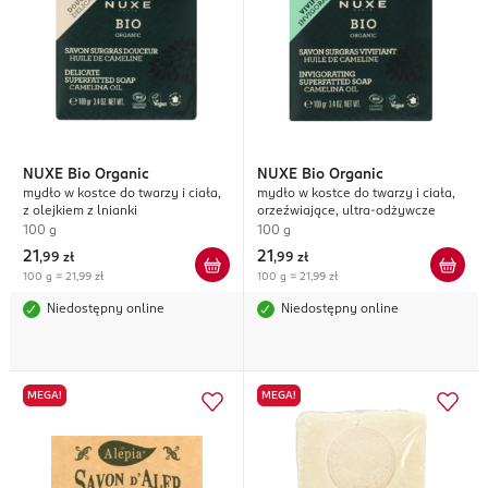
NUXE
Bio Organic
NUXE
Bio Organic
mydło w kostce do twarzy i ciała,
mydło w kostce do twarzy i ciała,
z olejkiem z lnianki
orzeźwiające, ultra-odżywcze
100 g
100 g
21
21
,
99 zł
,
99 zł
100 g = 21,99 zł
100 g = 21,99 zł
Niedostępny online
Niedostępny online
MEGA!
MEGA!