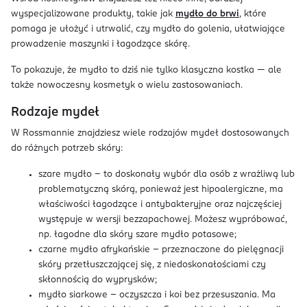
wyspecjalizowane produkty, takie jak
mydło do brwi
, które
pomaga je ułożyć i utrwalić, czy mydło do golenia, ułatwiające
prowadzenie maszynki i łagodzące skórę.
To pokazuje, że mydło to dziś nie tylko klasyczna kostka — ale
także nowoczesny kosmetyk o wielu zastosowaniach.
Rodzaje mydeł
W Rossmannie znajdziesz wiele rodzajów mydeł dostosowanych
do różnych potrzeb skóry:
szare mydło – to doskonały wybór dla osób z wrażliwą lub
problematyczną skórą, ponieważ jest hipoalergiczne, ma
właściwości łagodzące i antybakteryjne oraz najczęściej
występuje w wersji bezzapachowej. Możesz wypróbować,
np. łagodne dla skóry szare mydło potasowe;
czarne mydło afrykańskie - przeznaczone do pielęgnacji
skóry przetłuszczającej się, z niedoskonałościami czy
skłonnością do wyprysków;
mydło siarkowe – oczyszcza i koi bez przesuszania. Ma