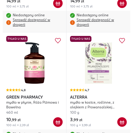
14
14
,
99 zł
,
99 zł
100 ml = 3,75 zł
100 ml = 3,75 zł
Niedostępny online
Niedostępny online
Sprawdź dostępność w
Sprawdź dostępność w
drogerii
drogerii
TYLKO U NAS
TYLKO U NAS
4,8
4,7
GREEN PHARMACY
ALTERRA
mydło w płynie, Róża Piżmowa i
mydło w kostce, roślinne, z
Bawełna
olejkiem z Prowansalskiej
Lawendy
460 ml
100 g
10
3
,
99 zł
,
99 zł
100 ml = 2,39 zł
100 g = 3,99 zł