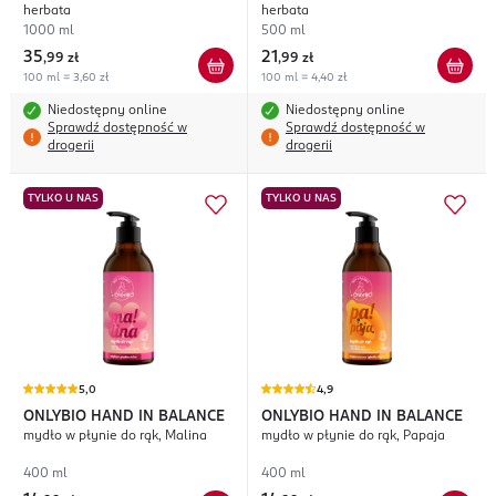
herbata
herbata
1000 ml
500 ml
35
21
,
99 zł
,
99 zł
100 ml = 3,60 zł
100 ml = 4,40 zł
Niedostępny online
Niedostępny online
Sprawdź dostępność w
Sprawdź dostępność w
drogerii
drogerii
TYLKO U NAS
TYLKO U NAS
5,0
4,9
ONLYBIO HAND IN BALANCE
ONLYBIO HAND IN BALANCE
mydło w płynie do rąk, Malina
mydło w płynie do rąk, Papaja
400 ml
400 ml