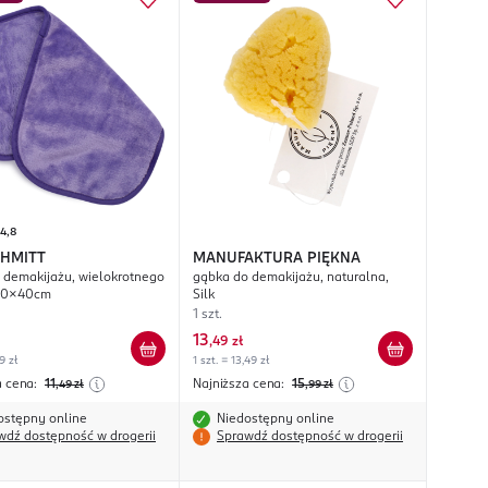
4,8
CHMITT
MANUFAKTURA PIĘKNA
 demakijażu, wielokrotnego
gąbka do demakijażu, naturalna,
 20x40cm
Silk
1 szt.
13
,
49 zł
9 zł
1 szt. = 13,49 zł
a cena:
11
Najniższa cena:
15
,49
zł
,99
zł
ostępny online
Niedostępny online
wdź dostępność w drogerii
Sprawdź dostępność w drogerii