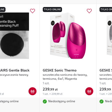
LINE
TYLKO ONLINE
TYLKO ON
AIRS
Gentle Black
GESKE
Sonic Thermo
GESKE
oczyszczania twarzy
szczoteczka soniczna do twarzy,
szczotec
termiczna, 6w1, Magenta
termiczna
1 szt.
1 szt.
239
239
,
99 zł
,
99 
9 zł
1 szt. = 239,99 zł
1 szt. = 23
stępny online
Niedostępny online
Nied