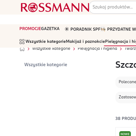
PROMOCJE
GAZETKA
☀️ PORADNIK SPF
🧑🏻‍🍳 PRZYDATNE
Wszystkie kategorie
Makijaż i paznokcie
Pielęgnacja i h
Wszystkie kategorie
Pielęgnacja i higiena
Twarz
Szcz
Wszystkie kategorie
Polecan
Zastoso
38
PROD
NOWE