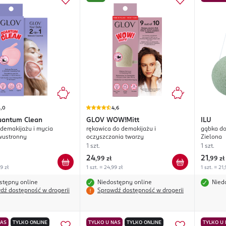
5,0
4,6
uantum Clean
GLOV
WOW!Mitt
ILU
 demakijażu i mycia
rękawica do demakijażu i
gąbka do
wustronny
oczyszczania twarzy
Zielona
1 szt.
1 szt.
24
21
,
99 zł
,
99 zł
99 zł
1 szt. = 24,99 zł
1 szt. = 21,
stępny online
Niedostępny online
Nied
dź dostępność w drogerii
Sprawdź dostępność w drogerii
NAS
TYLKO ONLINE
TYLKO U NAS
TYLKO ONLINE
TYLKO U