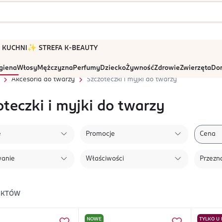
 W KUCHNI
✨ STREFA K-BEAUTY
igiena
Włosy
Mężczyzna
Perfumy
Dziecko
Żywność
Zdrowie
Zwierzęta
Dom
Akcesoria do twarzy
Szczoteczki i myjki do twarzy
oteczki i myjki do twarzy
e
Promocje
Cena
wanie
Właściwości
Przezn
UKTÓW
NOWE
TYLKO U