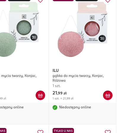
ILU
 mycia twarzy, Konjac,
gąbka do mycia twarzy, Konjac,
Różowa
1 szt.
21
,
99 zł
99 zł
1 szt. = 21,99 zł
ostępny online
Niedostępny online
 NAS
TYLKO U NAS