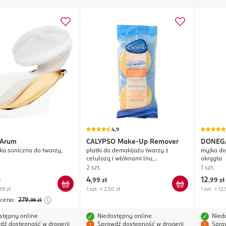
4,9
Arum
CALYPSO
Make-Up Remover
DONEG
ka soniczna do twarzy,
płatki do demakijażu twarzy z
myjka do 
celulozą i włóknami lnu,
okrągła
hipoalergiczne
2 szt.
1 szt.
4
12
ł
,
99 zł
,
99 zł
99 zł
1 szt. = 2,50 zł
1 szt. = 12,
 cena:
279
,99
zł
stępny online
Niedostępny online
Nied
dź dostępność w drogerii
Sprawdź dostępność w drogerii
Spra