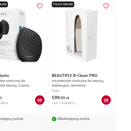
LINE
TYLKO ONLINE
Sonic
BEAUTIFLY
B-Clean PRO
zka soniczna do
szczoteczka soniczna do twarzy,
nia twarzy, Czarna
indukcyjna, termalna
1 szt.
599
zł
,
99 zł
9,99 zł
1 szt. = 599,99 zł
ostępny online
Niedostępny online