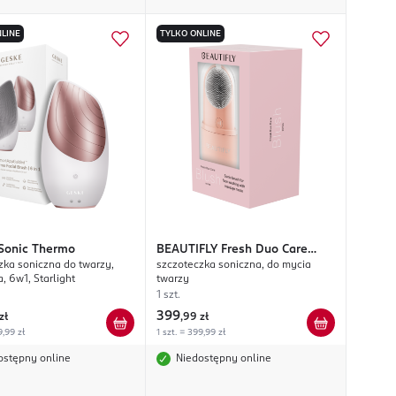
LINE
TYLKO ONLINE
Sonic Thermo
BEAUTIFLY
Fresh Duo Care
zka soniczna do twarzy,
szczoteczka soniczna, do mycia
Blush
, 6w1, Starlight
twarzy
1 szt.
399
zł
,
99 zł
9,99 zł
1 szt. = 399,99 zł
ostępny online
Niedostępny online