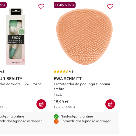
 NAS
TYLKO U NAS
4,8
4,6
UR BEAUTY
EWA SCHMITT
do twarzy, 2w1, różne
szczoteczka do peelingu z jonami
srebra
1 szt.
18
,
99 zł
,99 zł
1 szt. = 18,99 zł
ostępny online
Niedostępny online
wdź dostępność w drogerii
Sprawdź dostępność w drogerii