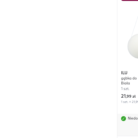
ILU
gąbka do 
Biała
1 szt.
21
,
99 zł
1 szt. = 21,9
Niedo