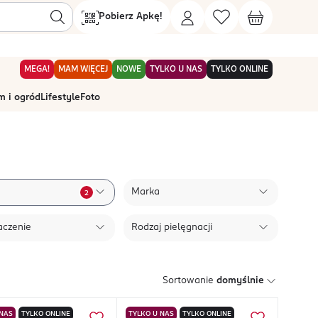
Pobierz Apkę!
MEGA!
MAM WIĘCEJ
NOWE
TYLKO U NAS
TYLKO ONLINE
 i ogród
Lifestyle
Foto
Marka
2
aczenie
Rodzaj pielęgnacji
Sortowanie
domyślnie
 NAS
TYLKO ONLINE
TYLKO U NAS
TYLKO ONLINE