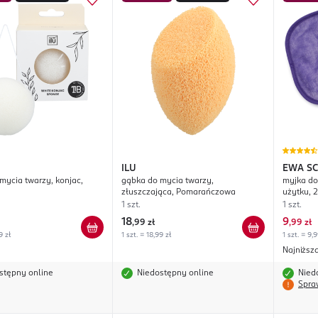
ILU
EWA S
mycia twarzy, konjac,
gąbka do mycia twarzy,
myjka do
złuszczająca, Pomarańczowa
użytku,
1 szt.
1 szt.
18
9
,
99 zł
,
99 zł
9 zł
1 szt. = 18,99 zł
1 szt. = 9,9
Najniższ
stępny online
Niedostępny online
Nied
Spra