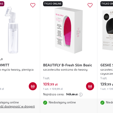
NAS
TYLKO ONLINE
TYLKO ON
4,0
HMITT
BEAUTIFLY
B-Fresh Slim Basic
GESKE
o mycia twarzy, pieniąca
szczoteczka soniczna do twarzy
szczotec
czyszcze
1 szt.
1 szt.
109
139
,
99 zł
,
99 
9 zł
1 szt. = 109,99 zł
1 szt. = 13
Najniższa cena:
149
,99
zł
stępny online
Niedostępny online
Nied
dź dostępność w drogerii