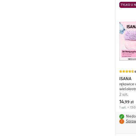
TYLKO U 
4
ISANA
rękawice 
wielokrot
2 szt.
14
,
99 zł
1 szt. = 7,50
Niedo
Spraw