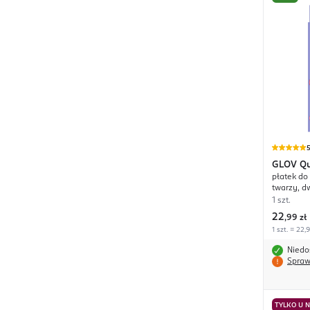
GLOV
Q
płatek do
twarzy, d
1 szt.
22
,
99 zł
1 szt. = 22,
Niedo
Spraw
TYLKO U 