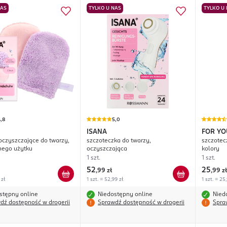
NAS
TYLKO U NAS
TYLKO U
,8
5,0
ISANA
FOR YO
oczyszczające do twarzy,
szczoteczka do twarzy,
szczoteczka 
nego użytku
oczyszczająca
kolory
1 szt.
1 szt.
52
25
,
99 zł
,
99 zł
 zł
1 szt. = 52,99 zł
1 szt. = 25
stępny online
Niedostępny online
Nied
dź dostępność w drogerii
Sprawdź dostępność w drogerii
Spra