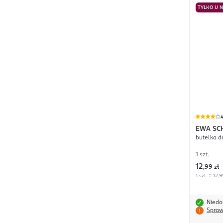
TYLKO U 
EWA SC
butelka d
1 szt.
12
,
99 zł
1 szt. = 12,9
Niedo
Spraw