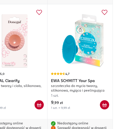
5,0
4,7
AL
Clearify
EWA SCHMITT
Your Spa
twarzy i ciała, silikonowa,
szczoteczka do mycia twarzy,
silikonowa, myjąca i peelingująca
1 szt.
9
,
99 zł
99 zł
1 szt. = 9,99 zł
ostępny online
Niedostępny online
wdź dostępność w drogerii
Sprawdź dostępność w drogerii