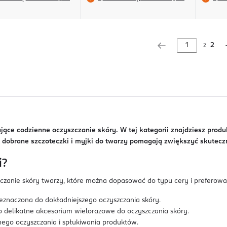
z
2
rające codzienne oczyszczanie skóry. W tej kategorii znajdziesz pro
 dobrane szczoteczki i myjki do twarzy pomagają zwiększyć skutec
i?
czanie skóry twarzy, które można dopasować do typu cery i preferowa
eznaczona do dokładniejszego oczyszczania skóry.
o delikatne akcesorium wielorazowe do oczyszczania skóry.
ego oczyszczania i spłukiwania produktów.