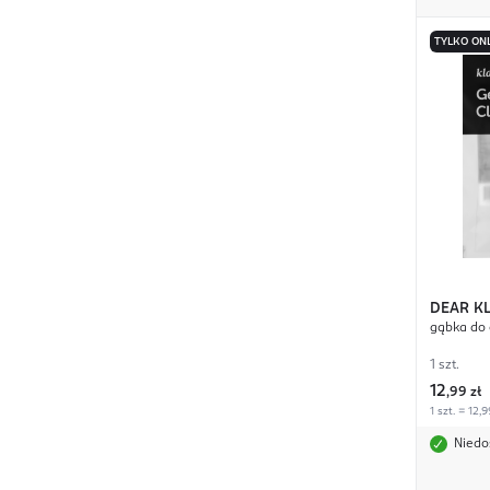
TYLKO ON
DEAR KL
gąbka do 
1 szt.
12
,
99 zł
1 szt. = 12,9
Niedo