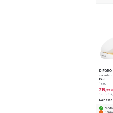
DIFORO
szczotecz
Biała
1 szt.
219
,
99 z
1 szt. = 219,
Najniższa
Niedo
Spraw