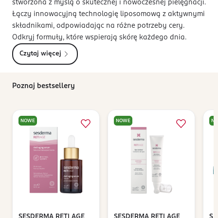
stworzona z myślą o skutecznej i nowoczesnej pielęgnacji.
Łączy innowacyjną technologię liposomową z aktywnymi
składnikami, odpowiadając na różne potrzeby cery.
Odkryj formuły, które wspierają skórę każdego dnia.
Czytaj więcej
Poznaj bestsellery
NOWE
NOWE
N
SESDERMA
RETI AGE
SESDERMA
RETI AGE
SE