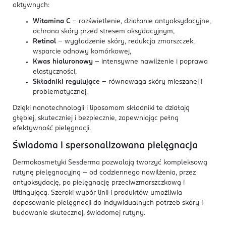
aktywnych:
Witamina C
– rozświetlenie, działanie antyoksydacyjne,
ochrona skóry przed stresem oksydacyjnym,
Retinol
– wygładzenie skóry, redukcja zmarszczek,
wsparcie odnowy komórkowej,
Kwas hialuronowy
– intensywne nawilżenie i poprawa
elastyczności,
Składniki regulujące
– równowaga skóry mieszanej i
problematycznej.
Dzięki nanotechnologii i liposomom składniki te działają
głębiej, skuteczniej i bezpiecznie, zapewniając pełną
efektywność pielęgnacji.
Świadoma i spersonalizowana pielęgnacja
Dermokosmetyki Sesderma pozwalają tworzyć kompleksową
rutynę pielęgnacyjną – od codziennego nawilżenia, przez
antyoksydację, po pielęgnację przeciwzmarszczkową i
liftingującą. Szeroki wybór linii i produktów umożliwia
dopasowanie pielęgnacji do indywidualnych potrzeb skóry i
budowanie skutecznej, świadomej rutyny.