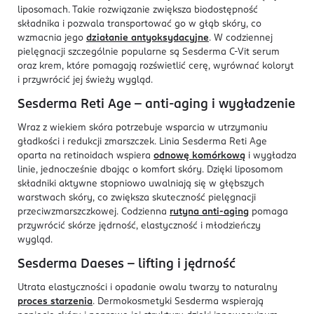
liposomach. Takie rozwiązanie zwiększa biodostępność
składnika i pozwala transportować go w głąb skóry, co
wzmacnia jego
działanie antyoksydacyjne
. W codziennej
pielęgnacji szczególnie popularne są Sesderma C-Vit serum
oraz krem, które pomagają rozświetlić cerę, wyrównać koloryt
i przywrócić jej świeży wygląd.
Sesderma Reti Age – anti-aging i wygładzenie
Wraz z wiekiem skóra potrzebuje wsparcia w utrzymaniu
gładkości i redukcji zmarszczek. Linia Sesderma Reti Age
oparta na retinoidach wspiera
odnowę komórkową
i wygładza
linie, jednocześnie dbając o komfort skóry. Dzięki liposomom
składniki aktywne stopniowo uwalniają się w głębszych
warstwach skóry, co zwiększa skuteczność pielęgnacji
przeciwzmarszczkowej. Codzienna
rutyna anti-aging
pomaga
przywrócić skórze jędrność, elastyczność i młodzieńczy
wygląd.
Sesderma Daeses – lifting i jędrność
Utrata elastyczności i opadanie owalu twarzy to naturalny
proces starzenia
. Dermokosmetyki Sesderma wspierają