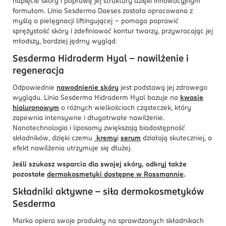
napięcie skóry i poprawę jej struktury dzięki innowacyjnym
formułom. Linia Sesderma Daeses została opracowana z
myślą o pielęgnacji liftingującej – pomaga poprawić
sprężystość skóry i zdefiniować kontur twarzy, przywracając jej
młodszy, bardziej jędrny wygląd.
Sesderma Hidraderm Hyal – nawilżenie i
regeneracja
Odpowiednie
nawodnienie skóry
jest podstawą jej zdrowego
wyglądu. Linia Sesderma Hidraderm Hyal bazuje na
kwasie
hialuronowym
o różnych wielkościach cząsteczek, który
zapewnia intensywne i długotrwałe nawilżenie.
Nanotechnologia i liposomy zwiększają biodostępność
składników, dzięki czemu
kremy
i
serum
działają skuteczniej, a
efekt nawilżenia utrzymuje się dłużej.
Jeśli szukasz wsparcia dla swojej skóry, odkryj także
pozostałe
dermokosmetyki dostępne w Rossmannie
.
Składniki aktywne – siła dermokosmetyków
Sesderma
Marka opiera swoje produkty na sprawdzonych składnikach