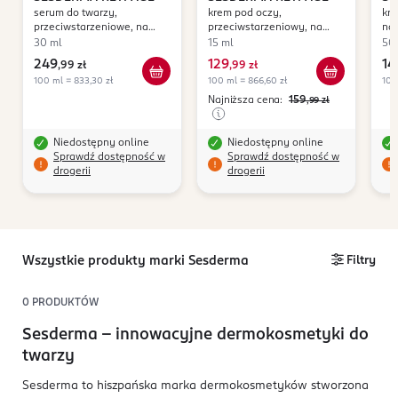
serum do twarzy,
krem pod oczy,
kre
przeciwstarzeniowe, na
przeciwstarzeniowy, na
naw
dzień i na noc
dzień i na noc
no
30 ml
15 ml
50
249
129
14
,
99 zł
,
99 zł
100 ml = 833,30 zł
100 ml = 866,60 zł
100
Najniższa cena:
159
,99
zł
Niedostępny online
Niedostępny online
Sprawdź dostępność w
Sprawdź dostępność w
drogerii
drogerii
Wszystkie produkty marki Sesderma
Filtry
0
PRODUKTÓW
Sesderma – innowacyjne dermokosmetyki do
twarzy
Sesderma to hiszpańska marka dermokosmetyków stworzona