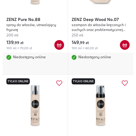
ZENZ
Pure No.88
ZENZ
Deep Wood No.07
spray do włosów, utrwalający
szampon do włosów kręconych i
fryzurę
suchych oraz problematycznej
skóry głowy
200 ml
250 ml
139
149
,
99 zł
,
99 zł
100 ml = 70,00 zł
100 ml = 60,00 zł
Niedostępny online
Niedostępny online
TYLKO ONLINE
TYLKO ONLINE