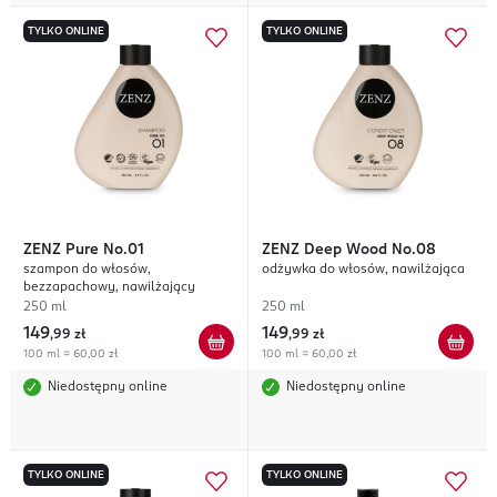
TYLKO ONLINE
TYLKO ONLINE
ZENZ
Pure No.01
ZENZ
Deep Wood No.08
szampon do włosów,
odżywka do włosów, nawilżająca
bezzapachowy, nawilżający
250 ml
250 ml
149
149
,
99 zł
,
99 zł
100 ml = 60,00 zł
100 ml = 60,00 zł
Niedostępny online
Niedostępny online
TYLKO ONLINE
TYLKO ONLINE