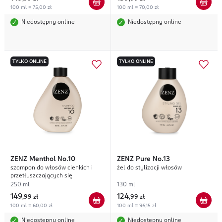
100 ml = 75,00 zł
100 ml = 70,00 zł
Niedostępny online
Niedostępny online
TYLKO ONLINE
TYLKO ONLINE
ZENZ
Menthol No.10
ZENZ
Pure No.13
szampon do włosów cienkich i
żel do stylizacji włosów
przetłuszczających się
250 ml
130 ml
149
124
,
99 zł
,
99 zł
100 ml = 60,00 zł
100 ml = 96,15 zł
Niedostępny online
Niedostępny online