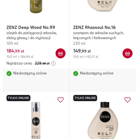
ZENZ
Deep Wood No.99
ZENZ
Rhassoul No.16
olejek do pielęgnacji włosów,
szampon do włosów suchych,
skóry głowy i do stylizacji
kręconych i farbowanych
100 ml
230 ml
184
149
,
99 zł
,
99 zł
100 ml = 184,99 zł
100 ml = 65,21 zł
Najniższa cena:
229
,99
zł
Niedostępny online
Niedostępny online
TYLKO ONLINE
TYLKO ONLINE