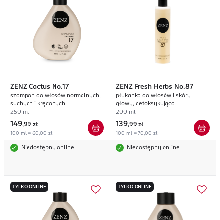
ZENZ
Cactus No.17
ZENZ
Fresh Herbs No.87
szampon do włosów normalnych,
płukanka do włosów i skóry
suchych i kręconych
głowy, detoksykująca
250 ml
200 ml
149
139
,
99 zł
,
99 zł
100 ml = 60,00 zł
100 ml = 70,00 zł
Niedostępny online
Niedostępny online
TYLKO ONLINE
TYLKO ONLINE