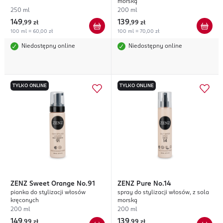
morską
250 ml
200 ml
149
139
,
99 zł
,
99 zł
100 ml = 60,00 zł
100 ml = 70,00 zł
Niedostępny online
Niedostępny online
TYLKO ONLINE
TYLKO ONLINE
ZENZ
Sweet Orange No.91
ZENZ
Pure No.14
pianka do stylizacji włosów
spray do stylizacji włosów, z sola
kręconych
morską
200 ml
200 ml
149
139
,
99 zł
,
99 zł