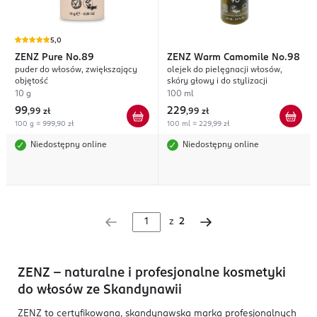
5,0
ZENZ
Pure No.89
ZENZ
Warm Camomile No.98
puder do włosów, zwiększający
olejek do pielęgnacji włosów,
objętość
skóry głowy i do stylizacji
10 g
100 ml
99
229
,
99 zł
,
99 zł
100 g = 999,90 zł
100 ml = 229,99 zł
Niedostępny online
Niedostępny online
z
2
ZENZ – naturalne i profesjonalne kosmetyki
do włosów ze Skandynawii
ZENZ to certyfikowana, skandynawska marka profesjonalnych