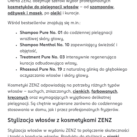
Oferta ZENZ obejmuje szeroki wybór profesjonalnych
kosmetyków do pielęgnacji włosów
– od
szamponów
,
odżywek i masek
, po
olejki
i kuracje.
Wśród bestsellerów znajdują się m.in.:
Shampoo Pure No. 01
do codziennej pielęgnacji
wrażliwej skóry głowy,
Shampoo Menthol No. 10
zapewniający świeżość i
objętość,
Treatment Pure No. 03
intensywnie regenerująca
kuracja odbudowująca włosy,
Rhassoul Pure No. 19
z naturalną glinką do głębokiego
oczyszczania włosów i skóry głowy.
Kosmetyki ZENZ odpowiadają na potrzeby różnych typów
włosów – suchych, zniszczonych,
cienkich
,
farbowanych
,
kręconych
oraz wymagających wyjątkowo delikatnej
pielęgnacji. Są chętnie wybierane zarówno do codziennego
stosowania w domu, jak i przez profesjonalnych fryzjerów.
Stylizacja włosów z kosmetykami ZENZ
Stylizacja włosów w wydaniu ZENZ to połączenie skuteczności
i troski o kondycję włosów. Produkty do stylizacji –
pianki
,