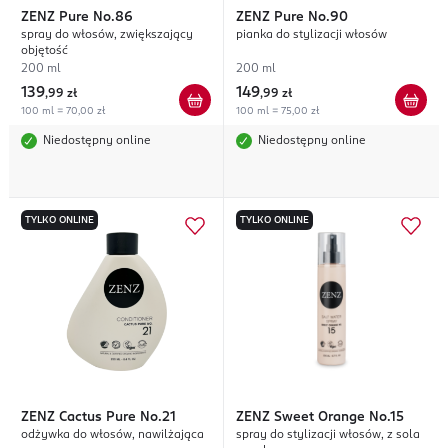
ZENZ
Pure No.86
ZENZ
Pure No.90
spray do włosów, zwiększający
pianka do stylizacji włosów
objętość
200 ml
200 ml
139
149
,
99 zł
,
99 zł
100 ml = 70,00 zł
100 ml = 75,00 zł
Niedostępny online
Niedostępny online
TYLKO ONLINE
TYLKO ONLINE
ZENZ
Cactus Pure No.21
ZENZ
Sweet Orange No.15
odżywka do włosów, nawilżająca
spray do stylizacji włosów, z sola