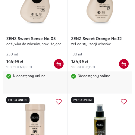
ZENZ
Sweet Sense No.05
ZENZ
Sweet Orange No.12
odżywka do włosów, nawilżająca
żel do stylizacji włosów
250 ml
130 ml
149
124
,
99 zł
,
99 zł
100 ml = 60,00 zł
100 ml = 96,15 zł
Niedostępny online
Niedostępny online
TYLKO ONLINE
TYLKO ONLINE