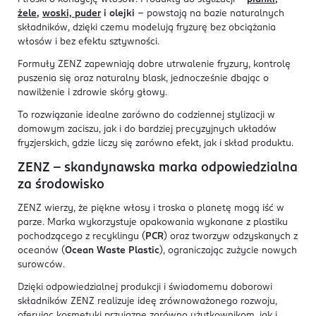
żele
,
woski, puder
i olejki
– powstają na bazie naturalnych
składników, dzięki czemu modelują fryzurę bez obciążania
włosów i bez efektu sztywności.
Formuły ZENZ zapewniają dobre utrwalenie fryzury, kontrolę
puszenia się oraz naturalny blask, jednocześnie dbając o
nawilżenie i zdrowie skóry głowy.
To rozwiązanie idealne zarówno do codziennej stylizacji w
domowym zaciszu, jak i do bardziej precyzyjnych układów
fryzjerskich, gdzie liczy się zarówno efekt, jak i skład produktu.
ZENZ – skandynawska marka odpowiedzialna
za środowisko
ZENZ wierzy, że piękne włosy i troska o planetę mogą iść w
parze. Marka wykorzystuje opakowania wykonane z plastiku
pochodzącego z recyklingu (
PCR
) oraz tworzyw odzyskanych z
oceanów (
Ocean Waste Plastic
), ograniczając zużycie nowych
surowców.
Dzięki odpowiedzialnej produkcji i świadomemu doborowi
składników ZENZ realizuje ideę zrównoważonego rozwoju,
oferując kosmetyki przyjazne zarówno użytkownikom, jak i