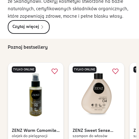
ze Skandynawii. Odkryj kosmetyki stworzone na bazie
naturalnych, certyfikowanych składników organicznych,
które zapewniają zdrowe, mocne i pełne blasku włosy.
Czytaj więcej
Poznaj bestsellery
TYLKO ONLINE
TYLKO ONLINE
TY
ZENZ
Warm Camomile
ZENZ
Sweet Sense
ZE
olejek do pielęgnacji
szampon do włosów
sz
No.98
No.04
No