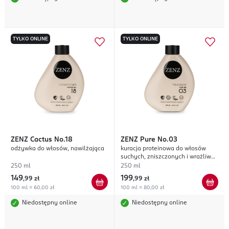
TYLKO ONLINE
TYLKO ONLINE
ZENZ
Cactus No.18
ZENZ
Pure No.03
odżywka do włosów, nawilżająca
kuracja proteinowa do włosów
suchych, zniszczonych i wrażliwej
skóry głowy
250 ml
250 ml
149
199
,
99 zł
,
99 zł
100 ml = 60,00 zł
100 ml = 80,00 zł
Niedostępny online
Niedostępny online