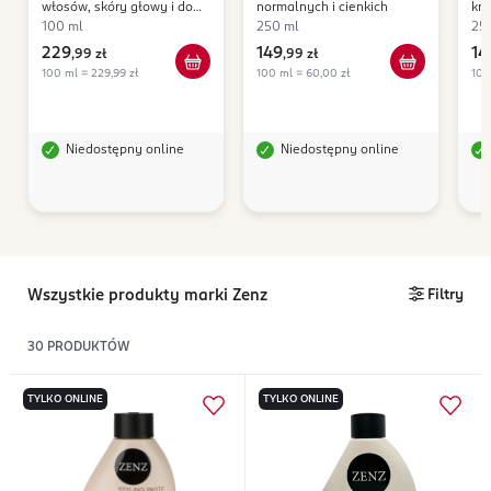
włosów, skóry głowy i do
normalnych i cienkich
krę
stylizacji
pro
100 ml
250 ml
25
gł
229
149
14
,
99 zł
,
99 zł
100 ml = 229,99 zł
100 ml = 60,00 zł
100
Niedostępny online
Niedostępny online
Wszystkie produkty marki Zenz
Filtry
30
PRODUKTÓW
TYLKO ONLINE
TYLKO ONLINE