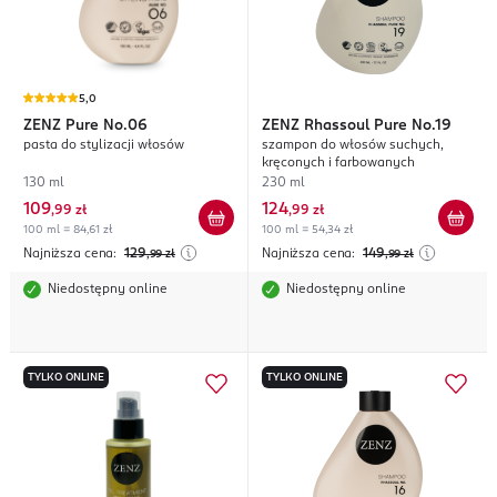
5,0
ZENZ
Pure No.06
ZENZ
Rhassoul Pure No.19
pasta do stylizacji włosów
szampon do włosów suchych,
kręconych i farbowanych
130 ml
230 ml
109
124
,
99 zł
,
99 zł
100 ml = 84,61 zł
100 ml = 54,34 zł
Najniższa cena:
129
Najniższa cena:
149
,99
zł
,99
zł
Niedostępny online
Niedostępny online
TYLKO ONLINE
TYLKO ONLINE