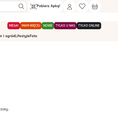
Pobierz Apkę!
MEGA!
MAM WIĘCEJ
NOWE
TYLKO U NAS
TYLKO ONLINE
 i ogród
Lifestyle
Foto
tawy.