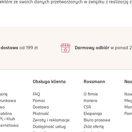
ektóre ze swoich danych przetwarzanych w związku z realizacją z
 dostawa
od 199 zł
Darmowy odbiór
w ponad 2
Obsługa klienta
Rossmann
Nas
erię
FAQ
O firmie
No
arunkowa
Pomoc
Kariera
Me
owo
Dostawa
CSR
Mam
mobilna
Płatność
Ekspansja
Pom
L i Klub
Zwroty i reklamacje
Biuro prasowe
nternetowa
Dostępność usług
Złóż ofertę