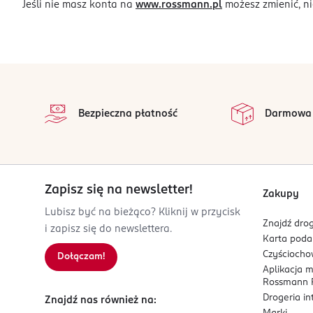
Jeśli nie masz konta na
www.rossmann.pl
możesz zmienić, ni
stopka
Bezpieczna płatność
Darmowa
Zapisz się na newsletter!
Zakupy
Lubisz być na bieżąco? Kliknij w przycisk
Znajdź drog
i zapisz się do newslettera.
Karta pod
Czyścioch
Dołączam!
Aplikacja 
Rossmann P
Drogeria i
Znajdź nas również na: