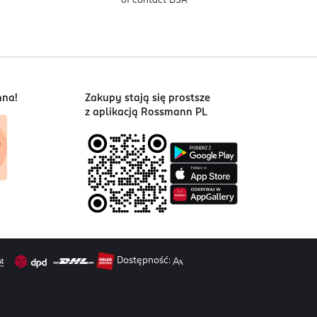
of contact DSA
nna!
Zakupy stają się prostsze
z aplikacją Rossmann PL
Dostępność: