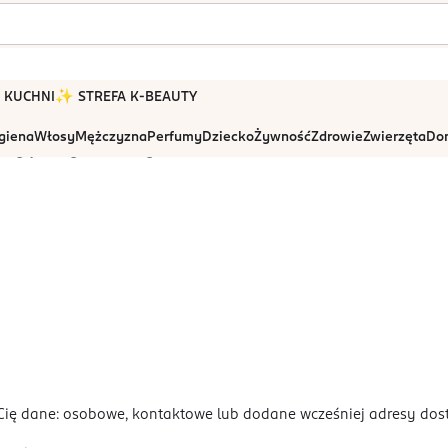
 W KUCHNI
✨ STREFA K-BEAUTY
igiena
Włosy
Mężczyzna
Perfumy
Dziecko
Żywność
Zdrowie
Zwierzęta
Dom
Edycja danych osobowych
e Cię dane: osobowe, kontaktowe lub dodane wcześniej adresy dos