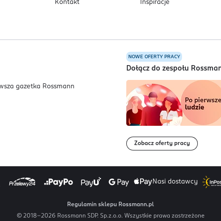
Kontakt
Inspiracje
NOWE OFERTY PRACY
a
Dołącz do zespołu Rossma
Zobacz oferty pracy
Nasi dostawcy
Regulamin sklepu Rossmann.pl
© 2018-
2026
Rossmann SDP. Sp.z.o.o. Wszystkie prawa zastrzeżone