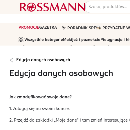
PROMOCJE
GAZETKA
☀️ PORADNIK SPF
🧑🏻‍🍳 PRZYDATNE
Wszystkie kategorie
Makijaż i paznokcie
Pielęgnacja i h
Strona główna
Pomoc
Wszystkie tematy
Moje konto
Edycja danych osobowych
Edycja danych osobowych
Jak zmodyfikować swoje dane?
1. Zaloguj się na swoim koncie.
2. Przejdź do zakładki „Moje dane” i tam zmień interesując