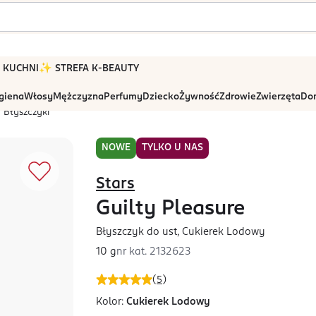
 W KUCHNI
✨ STREFA K-BEAUTY
igiena
Włosy
Mężczyzna
Perfumy
Dziecko
Żywność
Zdrowie
Zwierzęta
Dom
Błyszczyki
NOWE
TYLKO U NAS
Stars
Guilty Pleasure
Błyszczyk do ust, Cukierek Lodowy
10 g
nr kat.
2132623
(
5
)
Kolor:
Cukierek Lodowy