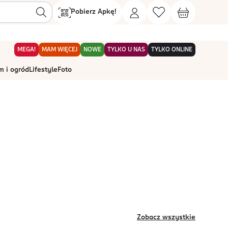
Pobierz Apkę!
MEGA!
MAM WIĘCEJ
NOWE
TYLKO U NAS
TYLKO ONLINE
 i ogród
Lifestyle
Foto
Zobacz wszystkie