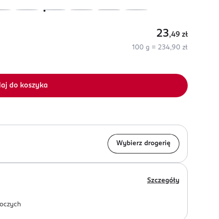
23
,49
zł
100 g = 234,90 zł
aj do koszyka
Wybierz drogerię
Szczegóły
oczych