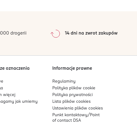
0
%
dy wariant łączy lśniące wykończenie z
0
%
0
%
0
%
000 drogerii
14 dni na zwrot zakupów
0
%
Sortowanie wg
data: od najnowszej
ze oznaczenia
Informacje prawne
we
Regulaminy
ga
Polityka plików
cookie
 więcej
Polityka prywatności
agamy jak umiemy
Lista plików
cookies
Ustawienia plików
cookies
Punkt kontaktowy/
Point
of contact DSA