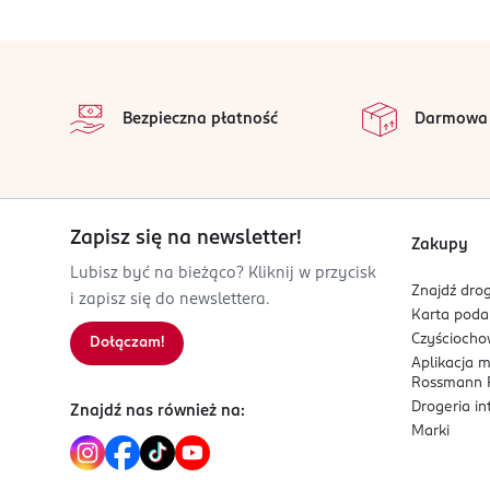
Guilty Pleasure to kolekcja błyszczyków inspiro
OSOBA/PODMIOT ODPOWIEDZIALNY
stopka
aromatem nawiązującym do innej małej przyjemn
STARS.SPACE SPÓŁKA AKCYJNA
na
Aleje Jerozolimskie 136
Wszystkie op
Bezpieczna płatność
Darmowa
02-305
Warszawa
kontaktss@starsspace.pl
523748240
PL-Polska
Zapisz się na newsletter!
Zakupy
Kod EAN
Lubisz być na bieżąco? Kliknij w przycisk
Znajdź drog
5 907195 204365
i zapisz się do newslettera.
Karta pod
Czyścioch
Dołączam!
Aplikacja 
Rossmann P
Drogeria i
Znajdź nas również na:
Marki