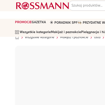
PROMOCJE
GAZETKA
☀️ PORADNIK SPF
🧑🏻‍🍳 PRZYDATNE
Wszystkie kategorie
Makijaż i paznokcie
Pielęgnacja i h
Wszystkie kategorie
Makijaż i paznokcie
Usta