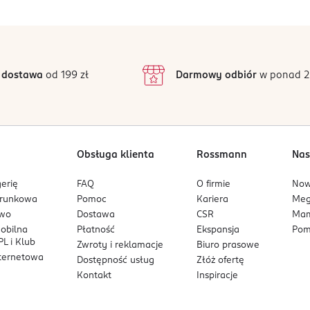
5
5
wanych apetycznymi zapachami owoców, deserów i przekąsek. Każ
/5
4
ości.
3
5 opinii
 podstawie
inie są zweryfikowane zakupem.
2
 dostawa
od 199 zł
Darmowy odbiór
w ponad 2
1
Obsługa klienta
Rossmann
Nas
erię
FAQ
O firmie
No
arunkowa
Pomoc
Kariera
Me
owo
Dostawa
CSR
Mam
mobilna
Płatność
Ekspansja
Pom
L i Klub
Zwroty i reklamacje
Biuro prasowe
nternetowa
Dostępność usług
Złóż ofertę
Kontakt
Inspiracje