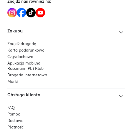
Znajdź nas również na:
5 907195 204389
nawiązującym do innej małej przyjemności.
Zakupy
Znajdź drogerię
Karta podarunkowa
Czyściochowo
Aplikacja mobilna
Rossmann PL i Klub
Drogeria internetowa
Marki
Obsługa klienta
FAQ
Pomoc
Dostawa
Płatność