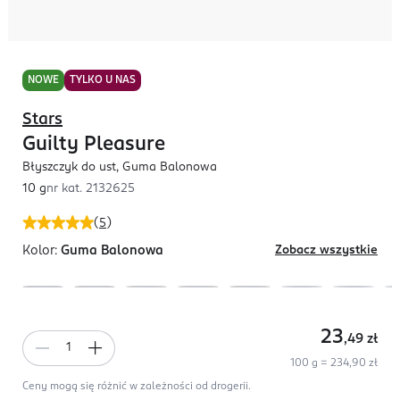
NOWE
TYLKO U NAS
Stars
Guilty Pleasure
Błyszczyk do ust, Guma Balonowa
10 g
nr kat.
2132625
(
5
)
Kolor:
Guma Balonowa
Zobacz wszystkie
23
,49
zł
100 g = 234,90 zł
Ceny mogą się różnić w zależności od drogerii.