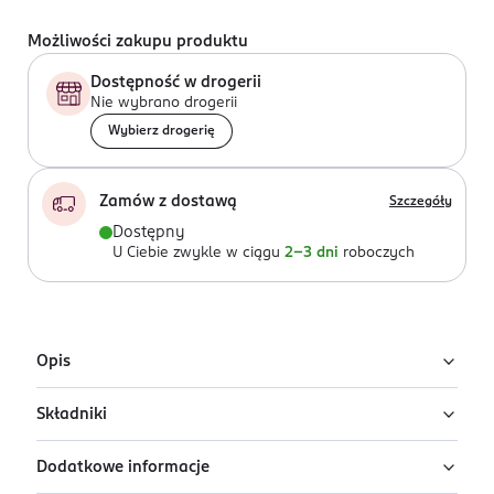
Możliwości zakupu produktu
Dostępność w drogerii
Nie wybrano drogerii
Wybierz drogerię
Zamów z dostawą
Szczegóły
Dostępny
U Ciebie zwykle w ciągu
2-3 dni
roboczych
Opis
Składniki
Błyszczyk do ust Stars Guilty Pleasure
Guma Balonowa
Dodatkowe informacje
Ingredients: : HYDROGENATED POLY(C6-14 OLEFIN),
Błyszczyk w tubce Stars Guilty Pleasure nadaje ustom