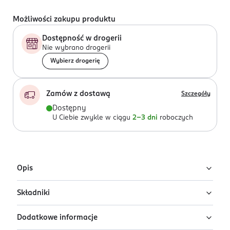
Możliwości zakupu produktu
Dostępność w drogerii
Nie wybrano drogerii
Wybierz drogerię
Zamów z dostawą
Szczegóły
Dostępny
U Ciebie zwykle w ciągu
2-3 dni
roboczych
Opis
Składniki
Błyszczyk do ust Stars Guilty Pleasure
Wiśnia
Dodatkowe informacje
Ingredients: : HYDROGENATED POLY(C6-14 OLEFIN),
Błyszczyk w tubce Stars Guilty Pleasure nadaje ustom