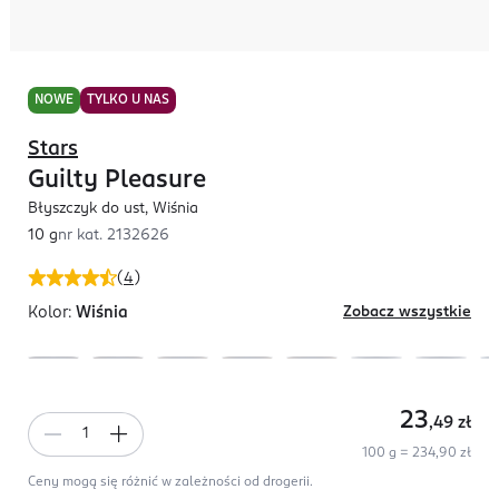
NOWE
TYLKO U NAS
Stars
Guilty Pleasure
Błyszczyk do ust, Wiśnia
10 g
nr kat.
2132626
(
4
)
Kolor:
Wiśnia
Zobacz wszystkie
23
,49
zł
100 g = 234,90 zł
Ceny mogą się różnić w zależności od drogerii.