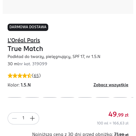
DARMOWA DOSTAWA
L'Oréal Paris
True Match
Podkład do twarzy, pielęgnujący, SPF 17, nr 1.5.N
30 ml
nr kat.
319099
(
65
)
Kolor:
1.5.N
Zobacz wszystkie
49
,99
zł
100 ml = 166,63 zł
Najniższa cena z 30 dni
przed obniżką:
71
,99
zł