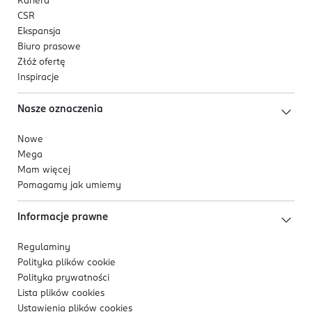
Kariera
Norwegia, Polska, Rosja, Szwajcaria, Szwecja, Turcja,
CSR
Węgry, Wielka Brytania, Włochy..
Ekspansja
Biuro prasowe
Złóż ofertę
Inspiracje
Nasze oznaczenia
Nowe
Mega
Mam więcej
Pomagamy jak umiemy
Informacje prawne
Regulaminy
Polityka plików
cookie
Polityka prywatności
Lista plików
cookies
Ustawienia plików
cookies