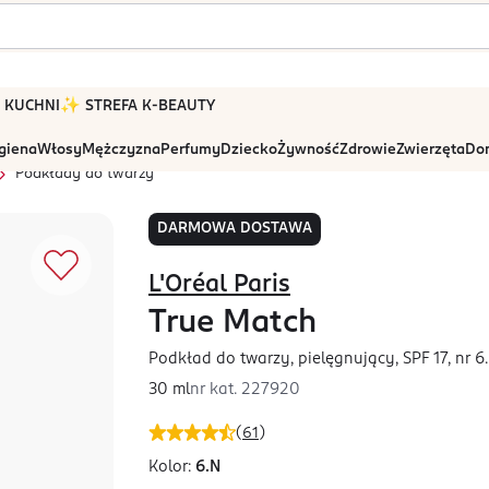
 W KUCHNI
✨ STREFA K-BEAUTY
igiena
Włosy
Mężczyzna
Perfumy
Dziecko
Żywność
Zdrowie
Zwierzęta
Dom
Podkłady do twarzy
DARMOWA DOSTAWA
L'Oréal Paris
True Match
Podkład do twarzy, pielęgnujący, SPF 17, nr 6
30 ml
nr kat.
227920
(
61
)
Kolor:
6.N