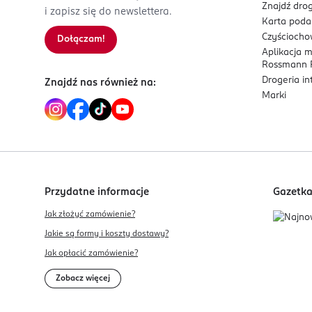
³ Test konsumencki, 103 kobiety ​
Znajdź drog
i zapisz się do newslettera.
Karta pod
Czyścioch
Dołączam!
Aplikacja 
⁴ Subbrand L’Oreal True Match osiągnął najwyżs
Rossmann P
Cała Polska z Dyskontami (Drugs)​​
Drogeria i
Znajdź nas również na:
Marki
⁵ Na podstawie danych NielsenIQ RMS w kategorii
detaliczny (prawa autorskie NielsenIQ)​​
Przydatne informacje
Gazetk
⁶ Dotyczy następujących krajów: Austria, Belgia, C
Jak złożyć zamówienie?
Wielka Brytania, Włochy..
Jakie są formy i koszty dostawy?
Jak opłacić zamówienie?
Zobacz więcej