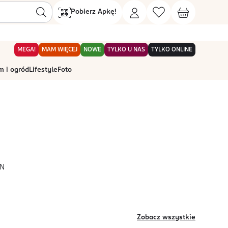
Pobierz Apkę!
MEGA!
MAM WIĘCEJ
NOWE
TYLKO U NAS
TYLKO ONLINE
 i ogród
Lifestyle
Foto
.N
Zobacz wszystkie