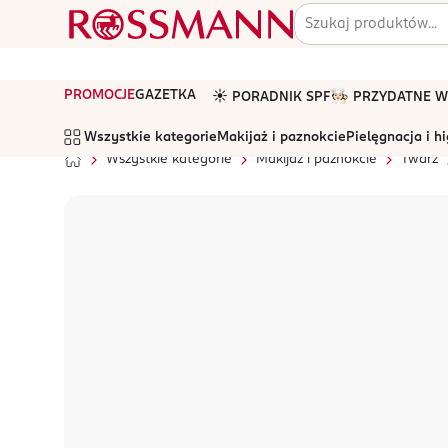
PROMOCJE
GAZETKA
☀️ PORADNIK SPF
🧑🏻‍🍳 PRZYDATNE
Wszystkie kategorie
Makijaż i paznokcie
Pielęgnacja i h
Wszystkie kategorie
Makijaż i paznokcie
Twarz