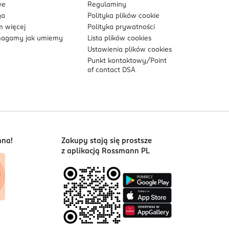
we
Regulaminy
ga
Polityka plików
cookie
 więcej
Polityka prywatności
agamy jak umiemy
Lista plików
cookies
mencie podkładów do twarzy w roku 2021 na rynku
Ustawienia plików
cookies
Punkt kontaktowy/
Point
of contact DSA
ym 2022 w 17 krajach⁶, całkowity rynek
nna!
Zakupy stają się prostsze
ska, Rosja, Szwajcaria, Szwecja, Turcja, Węgry,
z aplikacją Rossmann PL