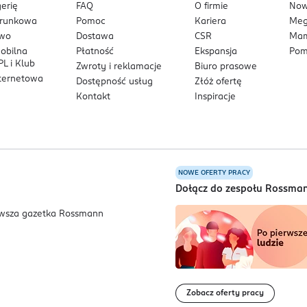
erię
FAQ
O firmie
No
arunkowa
Pomoc
Kariera
Me
owo
Dostawa
CSR
Mam
mobilna
Płatność
Ekspansja
Pom
zą sprzedaż wartościową w kategorii Color Cosmetics Face w seg
L i Klub
Zwroty i reklamacje
Biuro prasowe
nternetowa
Dostępność usług
Złóż ofertę
Kontakt
Inspiracje
 „Podkład”, zebranych w okresie 12 miesięcy kończącym się w lut
NOWE OFERTY PRACY
a
Dołącz do zespołu Rossma
zechy, Dania, Francja, Hiszpania, Holandia, Niemcy, Norwegia, Pol
Zobacz oferty pracy