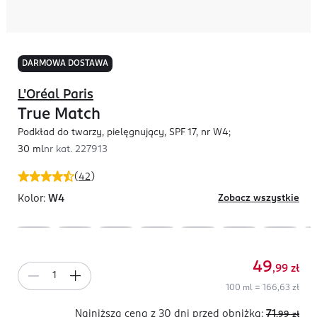
DARMOWA DOSTAWA
L'Oréal Paris
True Match
Podkład do twarzy, pielęgnujący, SPF 17, nr W4;
30 ml
nr kat.
227913
(
42
)
Kolor:
W4
Zobacz wszystkie
49
,99
zł
100 ml = 166,63 zł
Najniższa cena z 30 dni
przed obniżką:
71
,99
zł