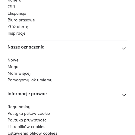
Kariera
CSR
Ekspansja
Biuro prasowe
⁶ Dotyczy następujących krajów: Austria, Belgia,
Złóż ofertę
Czechy, Dania, Francja, Hiszpania, Holandia, Niemcy,
Inspiracje
Norwegia, Polska, Rosja, Szwajcaria, Szwecja, Turcja,
Węgry, Wielka Brytania, Włochy..
Nasze oznaczenia
Nowe
Mega
Mam więcej
Pomagamy jak umiemy
Informacje prawne
Regulaminy
Polityka plików
cookie
Polityka prywatności
Lista plików
cookies
Ustawienia plików
cookies