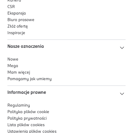
Kariera
CSR
Ekspansja
Biuro prasowe
⁶ Dotyczy następujących krajów: Austria, Belgia,
Złóż ofertę
Czechy, Dania, Francja, Hiszpania, Holandia, Niemcy,
Inspiracje
Norwegia, Polska, Rosja, Szwajcaria, Szwecja, Turcja,
Węgry, Wielka Brytania, Włochy..
Nasze oznaczenia
Nowe
Mega
Mam więcej
Pomagamy jak umiemy
Informacje prawne
Regulaminy
Polityka plików
cookie
Polityka prywatności
Lista plików
cookies
Ustawienia plików
cookies