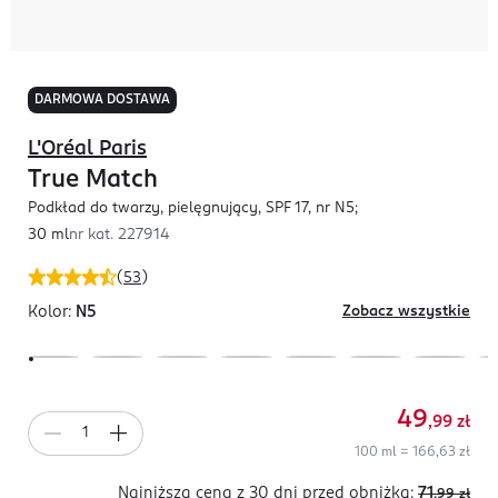
DARMOWA DOSTAWA
L'Oréal Paris
True Match
Podkład do twarzy, pielęgnujący, SPF 17, nr N5;
30 ml
nr kat.
227914
(
53
)
Kolor:
N5
Zobacz wszystkie
49
,99
zł
100 ml = 166,63 zł
Najniższa cena z 30 dni
przed obniżką:
71
,99
zł