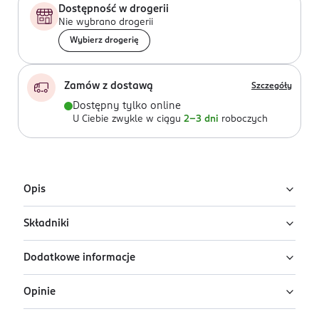
Dostępność w drogerii
Nie wybrano drogerii
Wybierz drogerię
Zamów z dostawą
Szczegóły
Dostępny tylko online
U Ciebie zwykle w ciągu
2-3 dni
roboczych
Opis
Składniki
Kryjący podkład do twarzy Lancôme Teint
Idole Ultra Wear
Dodatkowe informacje
Ingredients: : AQUA, DIMETHICONE, ISODODECANE,
Lancôme Teint Idole Ultra Wear to podkład kryjący z
ALCOHOL DENAT., ETHYLHEXYL METHOXYCINNAMATE,
serum, który zapewnia do 24 godzin trwałości i
Opinie
TRIMETHYLSILOXYSILICATE, SILICA, BUTYLENE GLYCOL,
PRZYGOTOWANIE I STOSOWANIE
jednocześnie intensywnie pielęgnuje skórę.
TITANIUM DIOXIDE, PEG-10 DIMETHICONE, PERLITE,
Nałóż Teint Idole Ultra Wear za pomocą pędzla i