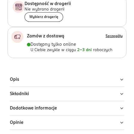
Dostępność w drogerii
Nie wybrano drogerii
Wybierz drogerię
Zamów z dostawą
Szczegóły
Dostępny tylko online
U Ciebie zwykle w ciągu
2-3 dni
roboczych
Opis
Składniki
Kryjący podkład do twarzy Lancôme Teint
Idole Ultra Wear
Dodatkowe informacje
Ingredients: : AQUA, DIMETHICONE, ISODODECANE,
Lancôme Teint Idole Ultra Wear to podkład kryjący z
ALCOHOL DENAT., ETHYLHEXYL METHOXYCINNAMATE,
serum, który zapewnia do 24 godzin trwałości i
Opinie
TRIMETHYLSILOXYSILICATE, SILICA, BUTYLENE GLYCOL,
PRZYGOTOWANIE I STOSOWANIE
jednocześnie intensywnie pielęgnuje skórę.
TITANIUM DIOXIDE, PEG-10 DIMETHICONE, PERLITE,
Nałóż Teint Idole Ultra Wear za pomocą pędzla i