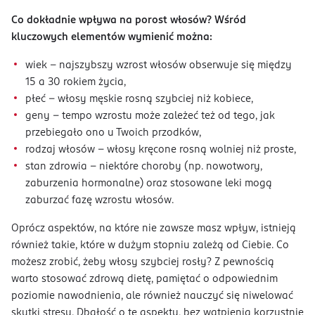
Co dokładnie wpływa na porost włosów? Wśród
kluczowych elementów wymienić można:
wiek – najszybszy wzrost włosów obserwuje się między
15 a 30 rokiem życia,
płeć – włosy męskie rosną szybciej niż kobiece,
geny – tempo wzrostu może zależeć też od tego, jak
przebiegało ono u Twoich przodków,
rodzaj włosów – włosy kręcone rosną wolniej niż proste,
stan zdrowia – niektóre choroby (np. nowotwory,
zaburzenia hormonalne) oraz stosowane leki mogą
zaburzać fazę wzrostu włosów.
Oprócz aspektów, na które nie zawsze masz wpływ, istnieją
również takie, które w dużym stopniu zależą od Ciebie. Co
możesz zrobić, żeby włosy szybciej rosły? Z pewnością
warto stosować zdrową dietę, pamiętać o odpowiednim
poziomie nawodnienia, ale również nauczyć się niwelować
skutki stresu. Dbałość o te aspekty, bez wątpienia korzystnie