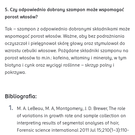
5. Czy odpowiednio dobrany szampon może wspomagać
porost włosów?
Tak – szampon z odpowiednio dobranymi składnikami może
wspomagać porost włosów. Ważne, aby bez podrażniania
oczyszczał i pielęgnował skórę głowy oraz stymulował do
wzrostu cebulki włosowe. Pożądane składniki szamponu na
porost włosów to m.in.: kofeina, witaminy i minerały, w tym
biotyna i cynk oraz wyciągi roślinne – skrzyp polny i
pokrzywa.
Bibliografia:
M. A. LeBeau, M. A, Montgomery, J. D. Brewer, The role
of variations in growth rate and sample collection on
interpreting results of segmental analyses of hair,
Forensic science international 2011 Jul 15;210(1-3):110-