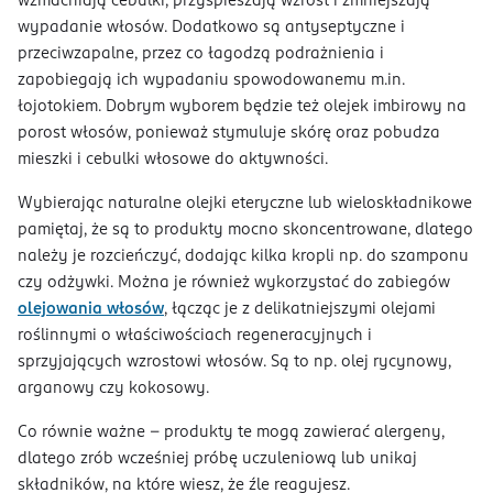
wzmacniają cebulki, przyspieszają wzrost i zmniejszają
wypadanie włosów. Dodatkowo są antyseptyczne i
przeciwzapalne, przez co łagodzą podrażnienia i
zapobiegają ich wypadaniu spowodowanemu m.in.
łojotokiem. Dobrym wyborem będzie też olejek imbirowy na
porost włosów, ponieważ stymuluje skórę oraz pobudza
mieszki i cebulki włosowe do aktywności.
Wybierając naturalne olejki eteryczne lub wieloskładnikowe
pamiętaj, że są to produkty mocno skoncentrowane, dlatego
należy je rozcieńczyć, dodając kilka kropli np. do szamponu
czy odżywki. Można je również wykorzystać do zabiegów
olejowania włosów
, łącząc je z delikatniejszymi olejami
roślinnymi o właściwościach regeneracyjnych i
sprzyjających wzrostowi włosów. Są to np. olej rycynowy,
arganowy czy kokosowy.
Co równie ważne – produkty te mogą zawierać alergeny,
dlatego zrób wcześniej próbę uczuleniową lub unikaj
składników, na które wiesz, że źle reagujesz.