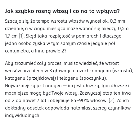
Jak szybko rosną włosy i co na to wpływa?
Szacuje się, że tempo wzrostu włosów wynosi ok. 0,3 mm
dziennie, a w ciągu miesiąca może wahać się między 0,5 a
1,7 cm [1]. Skąd taka rozpiętość w pomiarach i dlaczego
jedna osoba zyska w tym samym czasie jedynie pół
centymetra, a inna prawie 2?
Aby zrozumieć cały proces, musisz wiedzieć, że wzrost
włosów przebiega w 3 głównych fazach: anagenu (wzrostu),
katagenu (przejściowej) i telogenu (spoczynku).
Najważniejszy jest anagen — im jest dłuższy, tym dłuższe i
mocniejsze mogą być Twoje włosy. Zazwyczaj etap ten trwa
od 2 do nawet 7 lat i obejmuje 85–90% włosów! [2]. Za ich
dokładny odsetek odpowiada natomiast szereg czynników
indywidualnych.