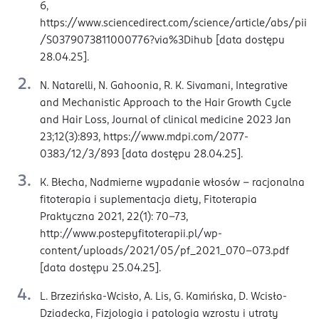
6,
https://www.sciencedirect.com/science/article/abs/pii
/S0379073811000776?via%3Dihub [data dostępu
28.04.25].
N. Natarelli, N. Gahoonia, R. K. Sivamani, Integrative
and Mechanistic Approach to the Hair Growth Cycle
and Hair Loss, Journal of clinical medicine 2023 Jan
23;12(3):893, https://www.mdpi.com/2077-
0383/12/3/893 [data dostępu 28.04.25].
K. Błecha, Nadmierne wypadanie włosów – racjonalna
fitoterapia i suplementacja diety, Fitoterapia
Praktyczna 2021, 22(1): 70-73,
http://www.postepyfitoterapii.pl/wp-
content/uploads/2021/05/pf_2021_070-073.pdf
[data dostępu 25.04.25].
L. Brzezińska-Wcisło, A. Lis, G. Kamińska, D. Wcisło-
Dziadecka, Fizjologia i patologia wzrostu i utraty