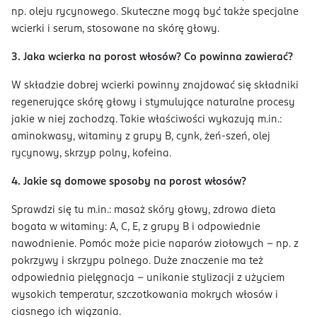
np. oleju rycynowego. Skuteczne mogą być także specjalne
wcierki i serum, stosowane na skórę głowy.
3. Jaka wcierka na porost włosów? Co powinna zawierać?
W składzie dobrej wcierki powinny znajdować się składniki
regenerujące skórę głowy i stymulujące naturalne procesy
jakie w niej zachodzą. Takie właściwości wykazują m.in.:
aminokwasy, witaminy z grupy B, cynk, żeń-szeń, olej
rycynowy, skrzyp polny, kofeina.
4. Jakie są domowe sposoby na porost włosów?
Sprawdzi się tu m.in.: masaż skóry głowy, zdrowa dieta
bogata w witaminy: A, C, E, z grupy B i odpowiednie
nawodnienie. Pomóc może picie naparów ziołowych – np. z
pokrzywy i skrzypu polnego. Duże znaczenie ma też
odpowiednia pielęgnacja – unikanie stylizacji z użyciem
wysokich temperatur, szczotkowania mokrych włosów i
ciasnego ich wiązania.