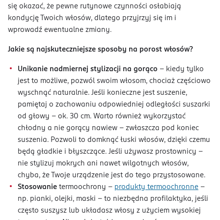
się okazać, że pewne rutynowe czynności osłabiają
kondycję Twoich włosów, dlatego przyjrzyj się im i
wprowadź ewentualne zmiany.
Jakie są najskuteczniejsze sposoby na porost włosów?
Unikanie nadmiernej stylizacji na gorąco
– kiedy tylko
jest to możliwe, pozwól swoim włosom, chociaż częściowo
wyschnąć naturalnie. Jeśli konieczne jest suszenie,
pamiętaj o zachowaniu odpowiedniej odległości suszarki
od głowy – ok. 30 cm. Warto również wykorzystać
chłodny a nie gorący nawiew – zwłaszcza pod koniec
suszenia. Pozwoli to domknąć łuski włosów, dzięki czemu
będą gładkie i błyszczące. Jeśli używasz prostownicy –
nie stylizuj mokrych ani nawet wilgotnych włosów,
chyba, że Twoje urządzenie jest do tego przystosowane.
Stosowanie
termoochrony –
produkty termoochronne
–
np. pianki, olejki, maski – to niezbędna profilaktyka, jeśli
często suszysz lub układasz włosy z użyciem wysokiej