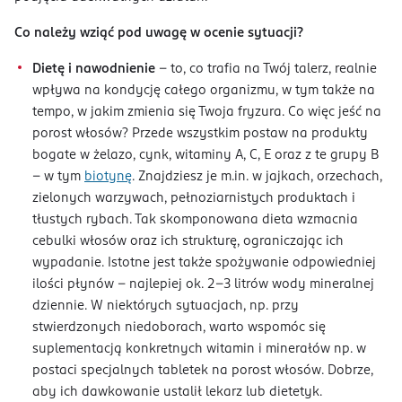
Co należy wziąć pod uwagę w ocenie sytuacji?
Dietę i nawodnienie
– to, co trafia na Twój talerz, realnie
wpływa na kondycję całego organizmu, w tym także na
tempo, w jakim zmienia się Twoja fryzura. Co więc jeść na
porost włosów? Przede wszystkim postaw na produkty
bogate w żelazo, cynk, witaminy A, C, E oraz z te grupy B
– w tym
biotynę
. Znajdziesz je m.in. w jajkach, orzechach,
zielonych warzywach, pełnoziarnistych produktach i
tłustych rybach. Tak skomponowana dieta wzmacnia
cebulki włosów oraz ich strukturę, ograniczając ich
wypadanie. Istotne jest także spożywanie odpowiedniej
ilości płynów – najlepiej ok. 2-3 litrów wody mineralnej
dziennie. W niektórych sytuacjach, np. przy
stwierdzonych niedoborach, warto wspomóc się
suplementacją konkretnych witamin i minerałów np. w
postaci specjalnych tabletek na porost włosów. Dobrze,
aby ich dawkowanie ustalił lekarz lub dietetyk.