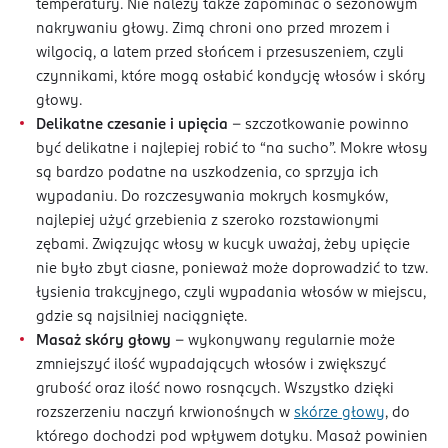
temperatury. Nie należy także zapominać o sezonowym
nakrywaniu głowy. Zimą chroni ono przed mrozem i
wilgocią, a latem przed słońcem i przesuszeniem, czyli
czynnikami, które mogą osłabić kondycję włosów i skóry
głowy.
Delikatne czesanie i upięcia
– szczotkowanie powinno
być delikatne i najlepiej robić to “na sucho”. Mokre włosy
są bardzo podatne na uszkodzenia, co sprzyja ich
wypadaniu. Do rozczesywania mokrych kosmyków,
najlepiej użyć grzebienia z szeroko rozstawionymi
zębami. Związując włosy w kucyk uważaj, żeby upięcie
nie było zbyt ciasne, ponieważ może doprowadzić to tzw.
łysienia trakcyjnego, czyli wypadania włosów w miejscu,
gdzie są najsilniej naciągnięte.
Masaż skóry głowy
– wykonywany regularnie może
zmniejszyć ilość wypadających włosów i zwiększyć
grubość oraz ilość nowo rosnących. Wszystko dzięki
rozszerzeniu naczyń krwionośnych w
skórze głowy
, do
którego dochodzi pod wpływem dotyku. Masaż powinien