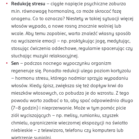
Redukcję stresu
– ciągłe napięcie psychiczne zaburza
m.in. równowagę hormonalną, co może skracać fazę
anagenu. Co to oznacza? Niestety w takiej sytuacji więcej
włosów wypada, a nowe rosną znacznie wolniej lub
wcale. Aby temu zapobiec, warto znaleźć własny sposób
na wyciszenie emocji – np. praktykując jogę, medytując,
stosując ćwiczenia oddechowe, regularnie spacerując czy
słuchając muzyki relaksacyjnej.
Sen
– podczas nocnego wypoczynku organizm
regeneruje się. Ponadto redukcji ulega poziom kortyzolu
– hormonu stresu, którego nadmiar sprzyja wypadaniu
włosów. Kiedy śpisz, zwiększa się też dopływ krwi do
mieszków włosowych, co pobudza je do wzrostu. Z tego
powodu warto zadbać o to, aby spać odpowiednio długo
(7-8 godzin) i nieprzerwanie. Może w tym pomóc picie
ziół wyciszających – np. melisy, rumianku, szyszek
chmielu, ograniczenie wieczornej ekspozycji na światło
niebieskie – z telewizora, telefonu czy komputera lub
wietrzenie sypialni.