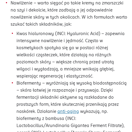
Nawilżenie – warto sięgać po takie kremy na zmarszczki
na szyi i dekolcie, które zadbają o jej odpowiednie
nawilżenie skóry w tych okolicach. W ich formułach warto
szukać takich składników, jak:
Kwas hialuronowy (INCI: Hyaluronic Acid) - zapewnia
intensywne nawilżenie i jędrność. Często w
kosmetykach spotyka się go w postaci różnej
wielkości cząsteczek, które działają na różnych
poziomach skóry – większe chronią przed utratą
wilgoci i wygładzają, a mniejsze wnikają głębiej,
wspierając regenerację i elastyczność.
Biofermenty – wyróżniają się wysoką biodostępnością
– skóra łatwiej je rozpoznaje i przyswaja. Dzięki
fermentacji składniki aktywne są rozkładane do
prostszych form, które skuteczniej przenikają przez
naskórek. Działanie
anti-aging
wykazują, np.
biofermenty z bambusa (INCI:
Lactobacillus/Arundinaria Gigantea Ferment Filtrate),