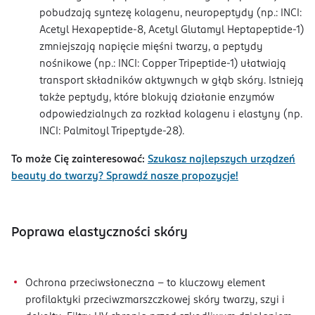
pobudzają syntezę kolagenu, neuropeptydy (np.: INCI:
Acetyl Hexapeptide-8, Acetyl Glutamyl Heptapeptide-1)
zmniejszają napięcie mięśni twarzy, a peptydy
nośnikowe (np.: INCI: Copper Tripeptide-1) ułatwiają
transport składników aktywnych w głąb skóry. Istnieją
także peptydy, które blokują działanie enzymów
odpowiedzialnych za rozkład kolagenu i elastyny (np.
INCI: Palmitoyl Tripeptyde-28).
To może Cię zainteresować:
Szukasz najlepszych urządzeń
beauty do twarzy? Sprawdź nasze propozycje!
Poprawa elastyczności skóry
Ochrona przeciwsłoneczna – to kluczowy element
profilaktyki przeciwzmarszczkowej skóry twarzy, szyi i