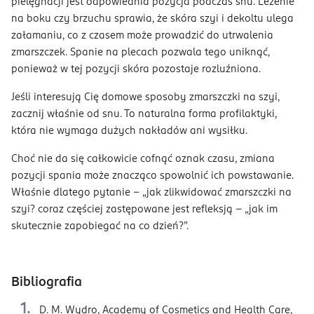
pielęgnacji jest odpowiednia pozycja podczas snu. Leżenie
na boku czy brzuchu sprawia, że skóra szyi i dekoltu ulega
załamaniu, co z czasem może prowadzić do utrwalenia
zmarszczek. Spanie na plecach pozwala tego uniknąć,
ponieważ w tej pozycji skóra pozostaje rozluźniona.
Jeśli interesują Cię domowe sposoby zmarszczki na szyi,
zacznij właśnie od snu. To naturalna forma profilaktyki,
która nie wymaga dużych nakładów ani wysiłku.
Choć nie da się całkowicie cofnąć oznak czasu, zmiana
pozycji spania może znacząco spowolnić ich powstawanie.
Właśnie dlatego pytanie – „jak zlikwidować zmarszczki na
szyi? coraz częściej zastępowane jest refleksją – „jak im
skutecznie zapobiegać na co dzień?”.
Bibliografia
D. M. Wydro, Academy of Cosmetics and Health Care,