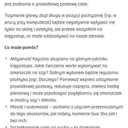
jest zadbanie o prawidłową postawę ciała.
Trzymanie głowy zbyt długo w pozycji pochylonej (np. w
pracy przy komputerze) będzie negatywnie wpływać nie
tylko na skórę i estetykę, ale przede wszystkim na
kręgosłup, co może oddziaływać na nasze zdrowie.
Co może pomóc?
Aktywność fizyczna skupiona na górnym odcinku
kręgosłupa. Jakie ćwiczenia warto wykonywać na
zmarszczki na szyi? Dobrym wyborem będzie regularna
praktyka jogi. Dlaczego? Ponieważ wspiera utrzymanie
prawidłowej postawy, redukuje napięcia, otwiera klatkę
piersiową i może zapobiegać pogłębianiu się zmarszczek
w okolicy szyi i dekoltu.
Masaż i automasaż – zarówno z użyciem przeznaczonych
do tego akcesoriów, jak rollery, kamienie Gua Sha jak i
bez nich.
Szczotkowanie ciała na sucho - to doskonała