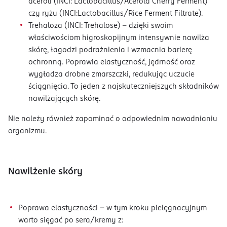
aceroli (INCI: Lactobacillus/Acerola Cherry Ferment)
czy ryżu (INCI:Lactobacillus/Rice Ferment Filtrate).
Trehaloza (INCI: Trehalose) - dzięki swoim
właściwościom higroskopijnym intensywnie nawilża
skórę, łagodzi podrażnienia i wzmacnia barierę
ochronną. Poprawia elastyczność, jędrność oraz
wygładza drobne zmarszczki, redukując uczucie
ściągnięcia. To jeden z najskuteczniejszych składników
nawilżających skórę.
Nie należy również zapominać o odpowiednim nawadnianiu
organizmu.
Nawilżenie skóry
Poprawa elastyczności – w tym kroku pielęgnacyjnym
warto sięgać po sera/kremy z: