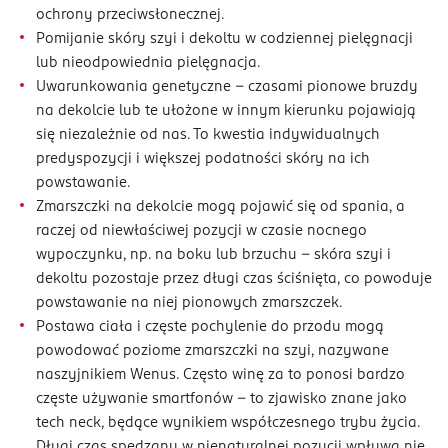
ochrony przeciwsłonecznej.
Pomijanie skóry szyi i dekoltu w codziennej pielęgnacji
lub nieodpowiednia pielęgnacja.
Uwarunkowania genetyczne – czasami pionowe bruzdy
na dekolcie lub te ułożone w innym kierunku pojawiają
się niezależnie od nas. To kwestia indywidualnych
predyspozycji i większej podatności skóry na ich
powstawanie.
Zmarszczki na dekolcie mogą pojawić się od spania, a
raczej od niewłaściwej pozycji w czasie nocnego
wypoczynku, np. na boku lub brzuchu – skóra szyi i
dekoltu pozostaje przez długi czas ściśnięta, co powoduje
powstawanie na niej pionowych zmarszczek.
Postawa ciała i częste pochylenie do przodu mogą
powodować poziome zmarszczki na szyi, nazywane
naszyjnikiem Wenus. Często winę za to ponosi bardzo
częste używanie smartfonów – to zjawisko znane jako
tech neck, będące wynikiem współczesnego trybu życia.
Długi czas spędzany w nienaturalnej pozycji wpływa nie