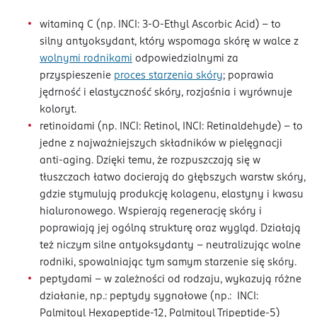
witaminą C (np. INCI: 3-O-Ethyl Ascorbic Acid) – to
silny antyoksydant, który wspomaga skórę w walce z
wolnymi rodnikami
odpowiedzialnymi za
przyspieszenie
proces starzenia skóry
; poprawia
jędrność i elastyczność skóry, rozjaśnia i wyrównuje
koloryt.
retinoidami (np. INCI: Retinol, INCI: Retinaldehyde) – to
jedne z najważniejszych składników w pielęgnacji
anti-aging. Dzięki temu, że rozpuszczają się w
tłuszczach łatwo docierają do głębszych warstw skóry,
gdzie stymulują produkcję kolagenu, elastyny i kwasu
hialuronowego. Wspierają regenerację skóry i
poprawiają jej ogólną strukturę oraz wygląd. Działają
też niczym silne antyoksydanty – neutralizując wolne
rodniki, spowalniając tym samym starzenie się skóry.
peptydami – w zależności od rodzaju, wykazują różne
działanie, np.: peptydy sygnałowe (np.: INCI:
Palmitoyl Hexapeptide-12, Palmitoyl Tripeptide-5)