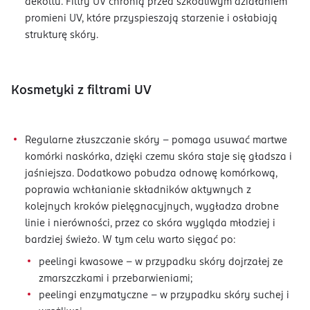
dekoltu. Filtry UV chronią przed szkodliwym działaniem
promieni UV, które przyspieszają starzenie i osłabiają
strukturę skóry.
Kosmetyki z filtrami UV
Regularne złuszczanie skóry – pomaga usuwać martwe
komórki naskórka, dzięki czemu skóra staje się gładsza i
jaśniejsza. Dodatkowo pobudza odnowę komórkową,
poprawia wchłanianie składników aktywnych z
kolejnych kroków pielęgnacyjnych, wygładza drobne
linie i nierówności, przez co skóra wygląda młodziej i
bardziej świeżo. W tym celu warto sięgać po:
peelingi kwasowe – w przypadku skóry dojrzałej ze
zmarszczkami i przebarwieniami;
peelingi enzymatyczne – w przypadku skóry suchej i