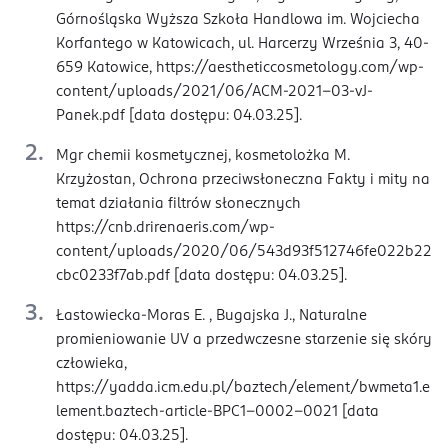
Górnośląska Wyższa Szkoła Handlowa im. Wojciecha
Korfantego w Katowicach, ul. Harcerzy Września 3, 40-
659 Katowice, https://aestheticcosmetology.com/wp-
content/uploads/2021/06/ACM-2021-03-vJ-
Panek.pdf [data dostępu: 04.03.25].
Mgr chemii kosmetycznej, kosmetolożka M.
Krzyżostan, Ochrona przeciwsłoneczna Fakty i mity na
temat działania filtrów słonecznych
https://cnb.drirenaeris.com/wp-
content/uploads/2020/06/543d93f512746fe022b22
cbc0233f7ab.pdf [data dostępu: 04.03.25].
Łastowiecka-Moras E. , Bugajska J., Naturalne
promieniowanie UV a przedwczesne starzenie się skóry
człowieka,
https://yadda.icm.edu.pl/baztech/element/bwmeta1.e
lement.baztech-article-BPC1-0002-0021 [data
dostępu: 04.03.25].