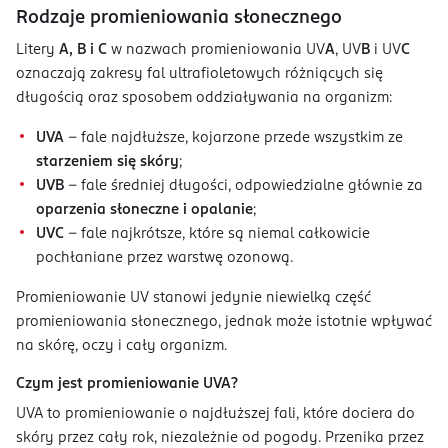
Rodzaje promieniowania słonecznego
Litery
A, B i C
w nazwach promieniowania UV
A
, UV
B
i UV
C
oznaczają zakresy fal ultrafioletowych różniących się
długością oraz sposobem oddziaływania na organizm:
UVA
– fale najdłuższe, kojarzone przede wszystkim ze
starzeniem się skóry
;
UVB
– fale średniej długości, odpowiedzialne głównie za
oparzenia słoneczne i opalanie
;
UVC
– fale najkrótsze, które są niemal całkowicie
pochłaniane przez warstwę ozonową.
Promieniowanie UV stanowi jedynie niewielką część
promieniowania słonecznego, jednak może istotnie wpływać
na skórę, oczy i cały organizm.
Czym jest promieniowanie UVA?
UVA to promieniowanie o najdłuższej fali, które dociera do
skóry przez cały rok, niezależnie od pogody. Przenika przez