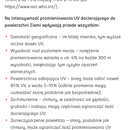
13:00, a aż 75% między 9:00 a 15:00 (za:
https://www.iarc.who.int/) .
Na intensywność promieniowania UV docierającego do
powierzchni Ziemi wpływają przede wszystkim:
Szerokość geograficzna – im bliżej równika, tym wyższe
roczne dawki UV;
Wysokość nad poziomem morza – natężenie
promieniowania wzrasta o ok. 4% na każde 300 m
wysokości, zwiększając tym ryzyko oparzeń
słonecznych.
Powierzchnia odbijająca UV – śnieg może odbić nawet
85% UV, a woda 5–10% (odbite promienie mogą
uszkadzać skórę podobnie jak bezpośrednie);
Zachmurzenie – chmury, w zależności od gęstości,
grubości i rodzaju, mogą częściowo ograniczać ilość
docierającego UV;
Zanieczyszczenie powietrza – smog, podobnie jak
chmury, może ograniczać ilość promieniowania UV