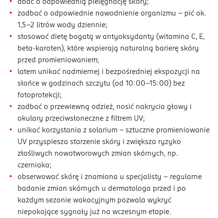
dbać o odpowiednią pielęgnację skóry;
zadbać o odpowiednie nawodnienie organizmu - pić ok.
1,5-2 litrów wody dziennie;
stosować dietę bogatą w antyoksydanty (witamina C, E,
beta-karoten), które wspierają naturalną barierę skóry
przed promieniowaniem;
latem unikać nadmiernej i bezpośredniej ekspozycji na
słońce w godzinach szczytu (od 10:00-15:00) bez
fotoprotekcji;
zadbać o przewiewną odzież, nosić nakrycia głowy i
okulary przeciwsłoneczne z filtrem UV;
unikać korzystania z solarium – sztuczne promieniowanie
UV przyspiesza starzenie skóry i zwiększa ryzyko
złośliwych nowotworowych zmian skórnych, np.
czerniaka;
obserwować skórę i znamiona u specjalisty – regularne
badanie zmian skórnych u dermatologa przed i po
każdym sezonie wakacyjnym pozwala wykryć
niepokojące sygnały już na wczesnym etapie.