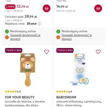
1 szt.
500 ml
32
14
Z APKĄ
,
99 zł
,
99 zł
1 szt. = 32,99 zł
100 ml = 3,00 zł
39
Cena bez apki:
,99
zł
1 szt. = 39,99 zł
Najniższa cena:
39
,99
zł
Niedostępny online
Niedostępny online
Sprawdź dostępność w
Sprawdź dostępność w
drogerii
drogerii
TYLKO U NAS
TYLKO U NAS
5,0
4,9
FOR YOUR BEAUTY
BABYDREAM
szczotka do włosów, z drewna
smoczek silikonowy, symetryczny,
bambusowego, dla dzieci
18m+, różne kolory