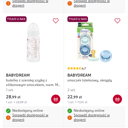
Sprawdź dostępność w
Sprawdź dostępność w
drogerii
drogerii
TYLKO U NAS
TYLKO U NAS
4,7
BABYDREAM
BABYDREAM
butelka z szeroką szyjką z
smoczek lateksowy, okrągły
silikonowym smoczkiem, rozm. M,
0m+, poj. 300 ml, różne rodzaje
1 szt.
2 szt.
28
22
,
99 zł
,
99 zł
1 szt. = 28,99 zł
1 szt. = 11,50 zł
Niedostępny online
Niedostępny online
Sprawdź dostępność w
Sprawdź dostępność w
drogerii
drogerii