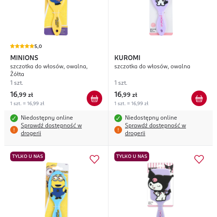
5,0
MINIONS
KUROMI
szczotka do włosów, owalna,
szczotka do włosów, owalna
Żółta
1 szt.
1 szt.
16
16
,
99 zł
,
99 zł
1 szt. = 16,99 zł
1 szt. = 16,99 zł
Niedostępny online
Niedostępny online
Sprawdź dostępność w
Sprawdź dostępność w
drogerii
drogerii
TYLKO U NAS
TYLKO U NAS