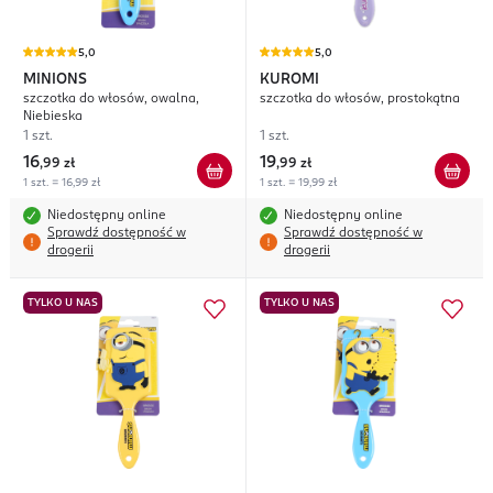
5,0
5,0
MINIONS
KUROMI
szczotka do włosów, owalna,
szczotka do włosów, prostokątna
Niebieska
1 szt.
1 szt.
16
19
,
99 zł
,
99 zł
1 szt. = 16,99 zł
1 szt. = 19,99 zł
Niedostępny online
Niedostępny online
Sprawdź dostępność w
Sprawdź dostępność w
drogerii
drogerii
TYLKO U NAS
TYLKO U NAS