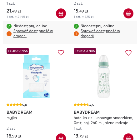
1 szt.
2 szt.
21
15
,
49 zł
,
49 zł
1 szt. = 21,49 zł
1 szt. = 7,75 zł
Niedostępny online
Niedostępny online
Sprawdź dostępność w
Sprawdź dostępność w
drogerii
drogerii
TYLKO U NAS
TYLKO U NAS
5,0
4,5
BABYDREAM
BABYDREAM
myjka
butelka z silikonowym smoczkiem,
0m+, poj. 240 ml, różne rodzaje
2 szt.
1 szt.
16
13
,
99 zł
,
79 zł