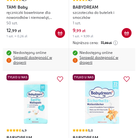
4,9
4,7
TAMI
Baby
BABYDREAM
ręczniczki bawełniane dla
szczoteczka do butelek i
noworodków i niemowląt,
smoczków
superdelikatne
50 szt.
1 szt.
12
9
,
99 zł
,
99 zł
1 szt. = 0,26 zł
1 szt. = 9,99 zł
Najniższa cena:
11
,99
zł
Niedostępny online
Niedostępny online
Sprawdź dostępność w
Sprawdź dostępność w
drogerii
drogerii
TYLKO U NAS
TYLKO U NAS
4,9
5,0