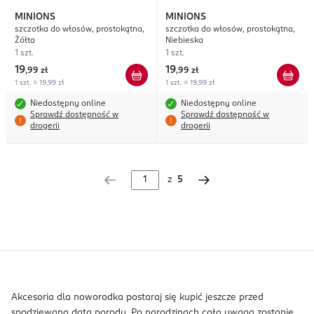
MINIONS
MINIONS
szczotka do włosów, prostokątna,
szczotka do włosów, prostokątna,
Żółta
Niebieska
1 szt.
1 szt.
19
19
,
99 zł
,
99 zł
1 szt. = 19,99 zł
1 szt. = 19,99 zł
Niedostępny online
Niedostępny online
Sprawdź dostępność w
Sprawdź dostępność w
drogerii
drogerii
z
5
Akcesoria dla noworodka postaraj się kupić jeszcze przed
spodziewaną datą porodu. Po narodzinach cała uwaga zostanie