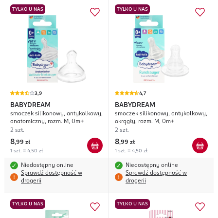
TYLKO U NAS
TYLKO U NAS
3,9
4,7
BABYDREAM
BABYDREAM
smoczek silikonowy, antykolkowy,
smoczek silikonowy, antykolkowy,
anatomiczny, rozm. M, 0m+
okrągły, rozm. M, 0m+
2 szt.
2 szt.
8
8
,
99 zł
,
99 zł
1 szt. = 4,50 zł
1 szt. = 4,50 zł
Niedostępny online
Niedostępny online
Sprawdź dostępność w
Sprawdź dostępność w
drogerii
drogerii
TYLKO U NAS
TYLKO U NAS