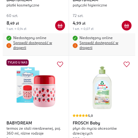
BABYDREAM
BABYDREAM
płatki kosmetyczne
patyczki higieniczne
60 szt.
72 szt.
8
4
,
49 zł
,
99 zł
1 szt. = 0,14 zł
1 szt. = 0,07 zł
Niedostępny online
Niedostępny online
Sprawdź dostępność w
Sprawdź dostępność w
drogerii
drogerii
TYLKO U NAS
5,0
BABYDREAM
FROSCH
Baby
termos ze stali nierdzewnej, poj.
płyn do mycia akcesoriów
360 ml, różne rodzaje
dziecięcych