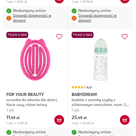
1 szt. = 8,50 zł
1 szt. = 13,79 zł
Niedostępny online
Niedostępny online
Sprawdź dostępność w
Sprawdź dostępność w
drogerii
drogerii
TYLKO U NAS
TYLKO U NAS
4,0
FOR YOUR BEAUTY
BABYDREAM
szczotka do włosów dla dzieci,
butelka z szeroką szyjką z
Kocie uszy, różne kolory
silikonowym smoczkiem, rozm. S,
0m+, poj. 230 ml, różne rodzaje
1 szt.
1 szt.
11
25
,
49 zł
,
49 zł
1 szt. = 11,49 zł
1 szt. = 25,49 zł
Niedostępny online
Niedostępny online