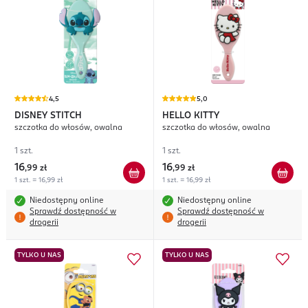
4,5
5,0
DISNEY STITCH
HELLO KITTY
szczotka do włosów, owalna
szczotka do włosów, owalna
1 szt.
1 szt.
16
16
,
99 zł
,
99 zł
1 szt. = 16,99 zł
1 szt. = 16,99 zł
Niedostępny online
Niedostępny online
Sprawdź dostępność w
Sprawdź dostępność w
drogerii
drogerii
TYLKO U NAS
TYLKO U NAS