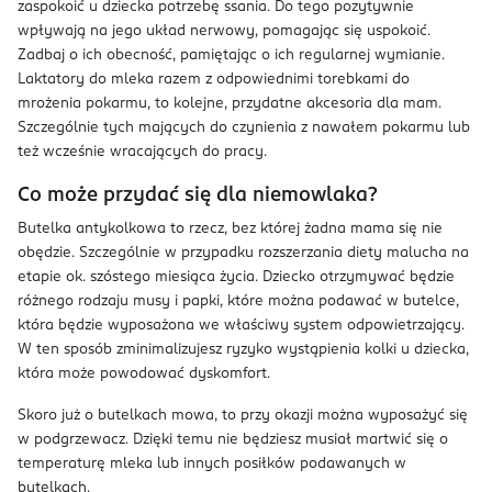
zaspokoić u dziecka potrzebę ssania. Do tego pozytywnie
wpływają na jego układ nerwowy, pomagając się uspokoić.
Zadbaj o ich obecność, pamiętając o ich regularnej wymianie.
Laktatory do mleka razem z odpowiednimi torebkami do
mrożenia pokarmu, to kolejne, przydatne akcesoria dla mam.
Szczególnie tych mających do czynienia z nawałem pokarmu lub
też wcześnie wracających do pracy.
Co może przydać się dla niemowlaka?
Butelka antykolkowa to rzecz, bez której żadna mama się nie
obędzie. Szczególnie w przypadku rozszerzania diety malucha na
etapie ok. szóstego miesiąca życia. Dziecko otrzymywać będzie
różnego rodzaju musy i papki, które można podawać w butelce,
która będzie wyposażona we właściwy system odpowietrzający.
W ten sposób zminimalizujesz ryzyko wystąpienia kolki u dziecka,
która może powodować dyskomfort.
Skoro już o butelkach mowa, to przy okazji można wyposażyć się
w podgrzewacz. Dzięki temu nie będziesz musiał martwić się o
temperaturę mleka lub innych posiłków podawanych w
butelkach.