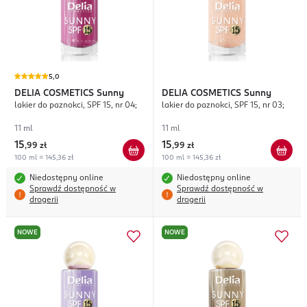
5,0
DELIA COSMETICS
Sunny
DELIA COSMETICS
Sunny
lakier do paznokci, SPF 15, nr 04;
lakier do paznokci, SPF 15, nr 03;
11 ml
11 ml
15
15
,
99 zł
,
99 zł
100 ml = 145,36 zł
100 ml = 145,36 zł
Niedostępny online
Niedostępny online
Sprawdź dostępność w
Sprawdź dostępność w
drogerii
drogerii
NOWE
NOWE