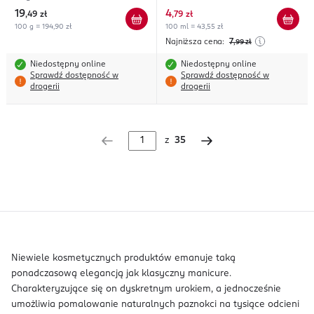
19
4
,
49 zł
,
79 zł
100 g = 194,90 zł
100 ml = 43,55 zł
Najniższa cena:
7
,99
zł
Niedostępny online
Niedostępny online
Sprawdź dostępność w
Sprawdź dostępność w
drogerii
drogerii
z
35
Niewiele kosmetycznych produktów emanuje taką
ponadczasową elegancją jak klasyczny manicure.
Charakteryzujące się on dyskretnym urokiem, a jednocześnie
umożliwia pomalowanie naturalnych paznokci na tysiące odcieni