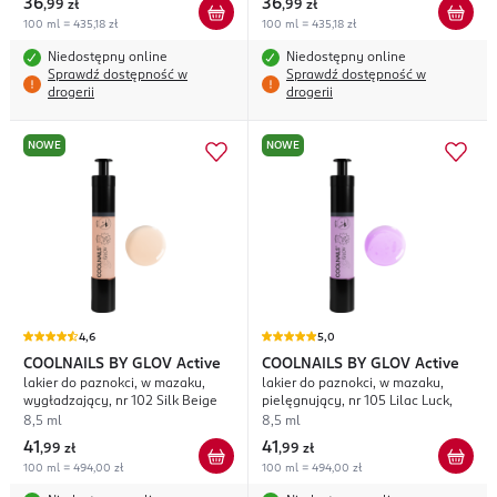
36
36
,
99 zł
,
99 zł
100 ml = 435,18 zł
100 ml = 435,18 zł
Niedostępny online
Niedostępny online
Sprawdź dostępność w
Sprawdź dostępność w
drogerii
drogerii
NOWE
NOWE
4,6
5,0
COOLNAILS BY GLOV
Active
COOLNAILS BY GLOV
Active
lakier do paznokci, w mazaku,
lakier do paznokci, w mazaku,
wygładzający, nr 102 Silk Beige
pielęgnujący, nr 105 Lilac Luck,
8,5 ml
8,5 ml
41
41
,
99 zł
,
99 zł
100 ml = 494,00 zł
100 ml = 494,00 zł