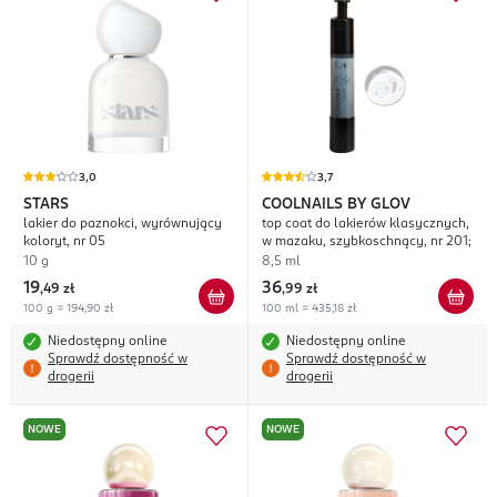
3,0
3,7
STARS
COOLNAILS BY GLOV
lakier do paznokci, wyrównujący
top coat do lakierów klasycznych,
koloryt, nr 05
w mazaku, szybkoschnący, nr 201;
10 g
8,5 ml
19
36
,
49 zł
,
99 zł
100 g = 194,90 zł
100 ml = 435,18 zł
Niedostępny online
Niedostępny online
Sprawdź dostępność w
Sprawdź dostępność w
drogerii
drogerii
NOWE
NOWE