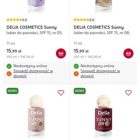
5,0
5,0
DELIA COSMETICS
Sunny
DELIA COSMETICS
Sunny
lakier do paznokci, SPF 15, nr 05;
lakier do paznokci, SPF 15, nr 08;
11 ml
11 ml
15
15
,
99 zł
,
99 zł
100 ml = 145,36 zł
100 ml = 145,36 zł
Niedostępny online
Niedostępny online
Sprawdź dostępność w
Sprawdź dostępność w
drogerii
drogerii
NOWE
NOWE