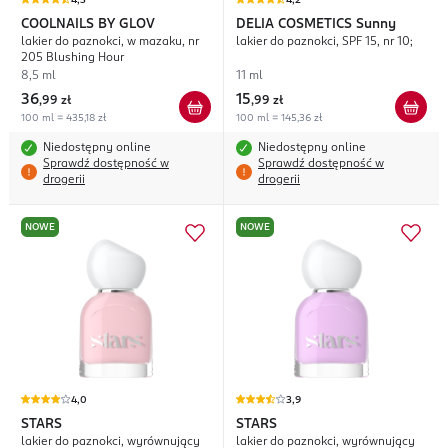
4,3
4,2
COOLNAILS BY GLOV
DELIA COSMETICS
Sunny
lakier do paznokci, w mazaku, nr
lakier do paznokci, SPF 15, nr 10;
205 Blushing Hour
8,5 ml
11 ml
36
15
,
99 zł
,
99 zł
100 ml = 435,18 zł
100 ml = 145,36 zł
Niedostępny online
Niedostępny online
Sprawdź dostępność w
Sprawdź dostępność w
drogerii
drogerii
NOWE
NOWE
4,0
3,9
STARS
STARS
lakier do paznokci, wyrównujący
lakier do paznokci, wyrównujący