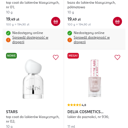
top coat do lakierów klasycznych,
baza do lakierów klasycznych,
nr 01;
półmatowa
10 g
10 g
19
19
,
49 zł
,
49 zł
100 g = 194,90 zł
100 g = 194,90 zł
Niedostępny online
Niedostępny online
Sprawdź dostępność w
Sprawdź dostępność w
drogerii
drogerii
NOWE
MEGA!
4,8
STARS
DELIA COSMETICS
top coat do lakierów klasycznych,
lakier do paznokci, nr 936;
Color&Care
nr 02;
10 g
11 ml