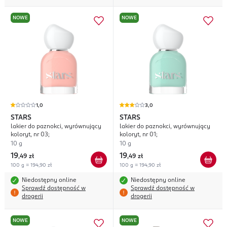
NOWE
NOWE
1,0
3,0
STARS
STARS
lakier do paznokci, wyrównujący
lakier do paznokci, wyrównujący
koloryt, nr 03;
koloryt, nr 01;
10 g
10 g
19
19
,
49 zł
,
49 zł
100 g = 194,90 zł
100 g = 194,90 zł
Niedostępny online
Niedostępny online
Sprawdź dostępność w
Sprawdź dostępność w
drogerii
drogerii
NOWE
NOWE