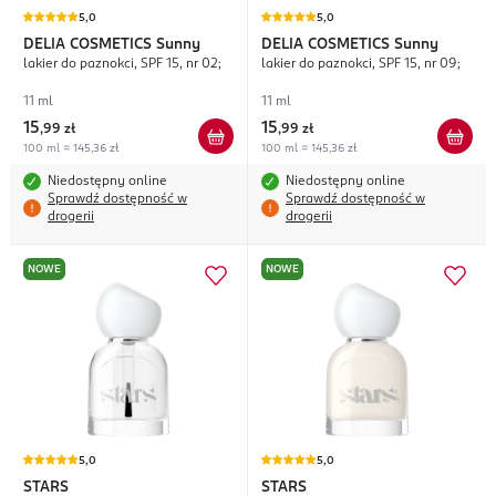
5,0
5,0
DELIA COSMETICS
Sunny
DELIA COSMETICS
Sunny
lakier do paznokci, SPF 15, nr 02;
lakier do paznokci, SPF 15, nr 09;
11 ml
11 ml
15
15
,
99 zł
,
99 zł
100 ml = 145,36 zł
100 ml = 145,36 zł
Niedostępny online
Niedostępny online
Sprawdź dostępność w
Sprawdź dostępność w
drogerii
drogerii
NOWE
NOWE
5,0
5,0
STARS
STARS