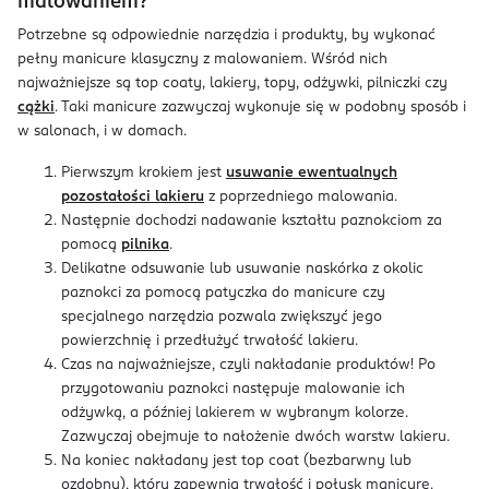
malowaniem?
Potrzebne są odpowiednie narzędzia i produkty, by wykonać
pełny manicure klasyczny z malowaniem. Wśród nich
najważniejsze są top coaty, lakiery, topy, odżywki, pilniczki czy
cążki
. Taki manicure zazwyczaj wykonuje się w podobny sposób i
w salonach, i w domach.
Pierwszym krokiem jest
usuwanie ewentualnych
pozostałości lakieru
z poprzedniego malowania.
Następnie dochodzi nadawanie kształtu paznokciom za
pomocą
pilnika
.
Delikatne odsuwanie lub usuwanie naskórka z okolic
paznokci za pomocą patyczka do manicure czy
specjalnego narzędzia pozwala zwiększyć jego
powierzchnię i przedłużyć trwałość lakieru.
Czas na najważniejsze, czyli nakładanie produktów! Po
przygotowaniu paznokci następuje malowanie ich
odżywką, a później lakierem w wybranym kolorze.
Zazwyczaj obejmuje to nałożenie dwóch warstw lakieru.
Na koniec nakładany jest top coat (bezbarwny lub
ozdobny), który zapewnia trwałość i połysk manicure.