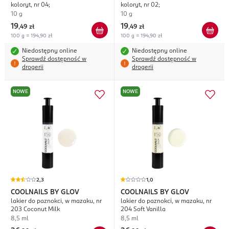
koloryt, nr 04;
koloryt, nr 02;
10 g
10 g
19
19
,
49 zł
,
49 zł
100 g = 194,90 zł
100 g = 194,90 zł
Niedostępny online
Niedostępny online
Sprawdź dostępność w
Sprawdź dostępność w
drogerii
drogerii
NOWE
NOWE
2,3
1,0
COOLNAILS BY GLOV
COOLNAILS BY GLOV
lakier do paznokci, w mazaku, nr
lakier do paznokci, w mazaku, nr
203 Coconut Milk
204 Soft Vanilla
8,5 ml
8,5 ml