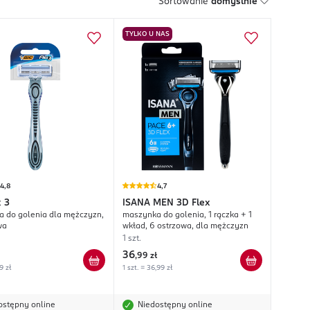
Sortowanie
domyślnie
TYLKO U NAS
4,8
4,7
x 3
ISANA MEN
3D Flex
 do golenia dla mężczyzn,
maszynka do golenia, 1 rączka + 1
wa
wkład, 6 ostrzowa, dla mężczyzn
1 szt.
36
,
99 zł
9 zł
1 szt. = 36,99 zł
ostępny online
Niedostępny online