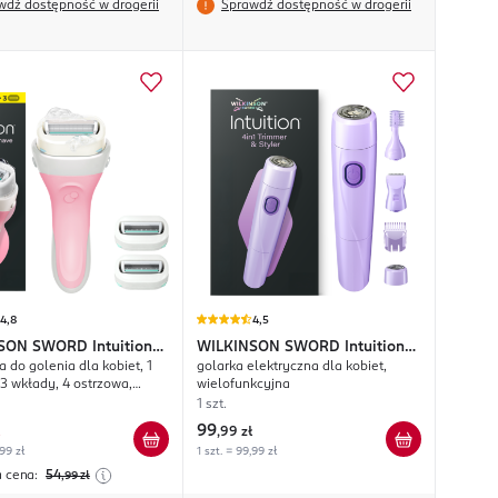
wdź dostępność w drogerii
Sprawdź dostępność w drogerii
4,8
4,5
NSON SWORD
Intuition
WILKINSON SWORD
Intuition
 do golenia dla kobiet, 1
golarka elektryczna dla kobiet,
ap & Shave
4in1 Trimmer & Styler
 3 wkłady, 4 ostrzowa,
wielofunkcyjna
ng
1 szt.
99
,
99 zł
,99 zł
1 szt. = 99,99 zł
a cena:
54
,99
zł