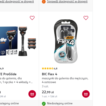
wdź dostępność w drogerii
Sprawdź dostępność w drogerii
4,9
4,8
TE
ProGlide
BIC
Flex 4
 do golenia, dla
maszynki do golenia dla mężczyzn,
, 1 rączka + 4 wkłady +
4 ostrzowe
 ostrzowa
3 szt.
22
ł
,
99 zł
,99 zł
1 szt. = 7,66 zł
ostępny online
Niedostępny online