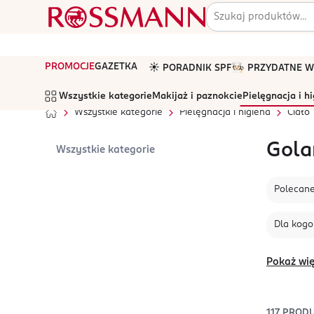
PROMOCJE
GAZETKA
☀️ PORADNIK SPF
🧑🏻‍🍳 PRZYDATNE
Wszystkie kategorie
Makijaż i paznokcie
Pielęgnacja i h
Wszystkie kategorie
Pielęgnacja i higiena
Ciało
Gola
Wszystkie kategorie
Polecan
Dla kogo
Pokaż wię
117
PROD