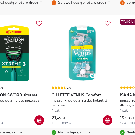
dź dostępność w drogerii
Sprawdź dostępność w drogerii
Spra
TYLKO U
,9
4,9
SON SWORD
Xtreme 3
GILLETTE VENUS
Comfort
ISANA 
do golenia dla mężczyzn,
maszynki do golenia dla kobiet, 3
maszynka
e
Sensitive
e
ostrzowe
dla męż
4 szt.
1 szt.
21
19
,
49 zł
,
99 zł
 zł
1 szt. = 5,37 zł
1 szt. = 19,
stępny online
Niedostępny online
Nied