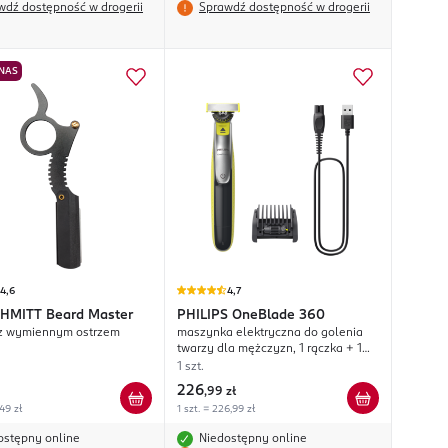
wdź dostępność w drogerii
Sprawdź dostępność w drogerii
 NAS
4,6
4,7
CHMITT
Beard Master
PHILIPS
OneBlade 360
 z wymiennym ostrzem
maszynka elektryczna do golenia
twarzy dla mężczyzn, 1 rączka + 1
wkład + 1 nakładka 5w1,
1 szt.
QP2734/23;
226
,
99 zł
,49 zł
1 szt. = 226,99 zł
ostępny online
Niedostępny online