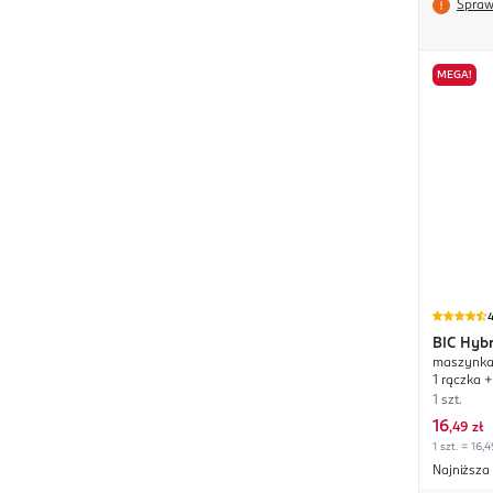
Spraw
MEGA!
4
BIC
Hybr
maszynka 
1 rączka 
1 szt.
16
,
49 zł
1 szt. = 16,4
Najniższa