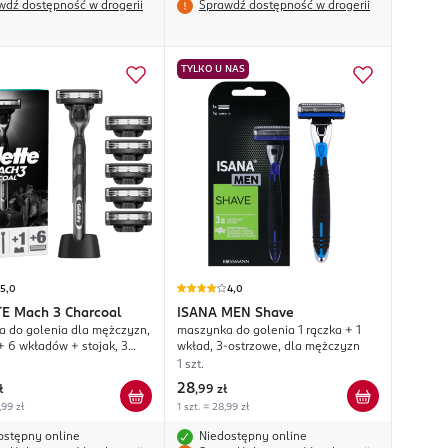
wdź dostępność w drogerii
Sprawdź dostępność w drogerii
TYLKO U NAS
5,0
4,0
TE
Mach 3 Charcoal
ISANA MEN
Shave
 do golenia dla mężczyzn,
maszynka do golenia 1 rączka + 1
 + 6 wkładów + stojak, 3
wkład, 3-ostrzowe, dla mężczyzn
1 szt.
28
ł
,
99 zł
,99 zł
1 szt. = 28,99 zł
ostępny online
Niedostępny online