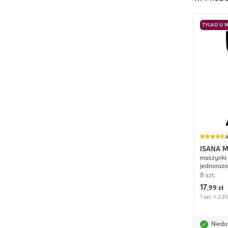
TYLKO U 
4
ISANA 
maszynki 
jednoraz
8 szt.
17
,
99 zł
1 szt. = 2,25
Niedo