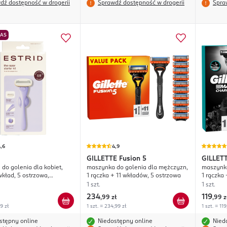
dź dostępność w drogerii
Sprawdź dostępność w drogerii
Spra
NAS
,6
4,9
GILLETTE
Fusion 5
GILLET
do golenia dla kobiet,
maszynka do golenia dla mężczyzn,
maszynka
wkład, 5 ostrzowa,
1 rączka + 11 wkładów, 5 ostrzowa
1 rączka
ostrzowa
1 szt.
1 szt.
234
119
,
99 zł
,
99 z
99 zł
1 szt. = 234,99 zł
1 szt. = 119
stępny online
Niedostępny online
Nied