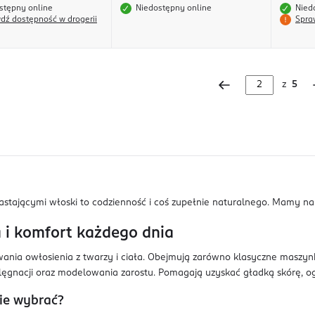
stępny online
Niedostępny online
Nied
dź dostępność w drogerii
Spra
z
5
rastającymi włoski to codzienność i coś zupełnie naturalnego. Mamy n
a i komfort każdego dnia
ania owłosienia z twarzy i ciała. Obejmują zarówno klasyczne maszynki
elęgnacji oraz modelowania zarostu. Pomagają uzyskać gładką skórę, og
nie wybrać?