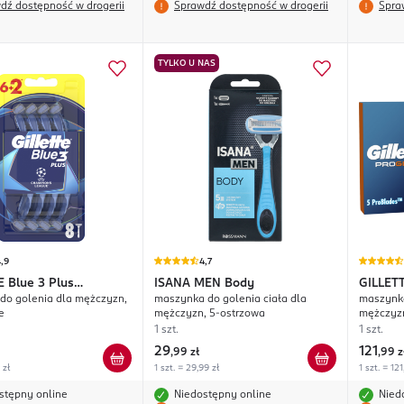
dź dostępność w drogerii
Sprawdź dostępność w drogerii
Spra
TYLKO U NAS
,9
4,7
E
Blue 3 Plus
ISANA MEN
Body
GILLET
do golenia dla mężczyzn,
maszynka do golenia ciała dla
maszynka
ns League
e
mężczyzn, 5-ostrzowa
mężczyzn
stojak, 5
1 szt.
1 szt.
29
121
,
99 zł
,
99 z
 zł
1 szt. = 29,99 zł
1 szt. = 121
stępny online
Niedostępny online
Nied