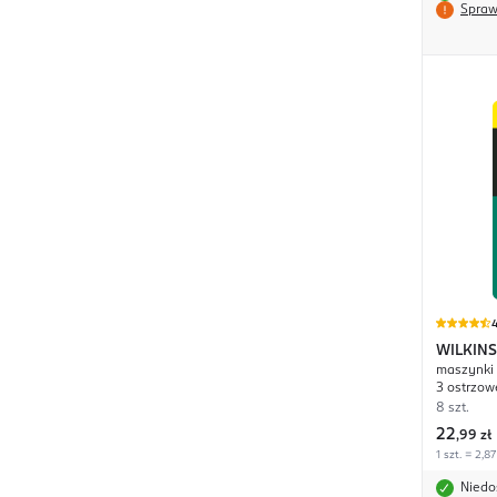
Spraw
4
WILKIN
maszynki 
Sensitiv
3 ostrzow
8 szt.
22
,
99 zł
1 szt. = 2,87
Niedo