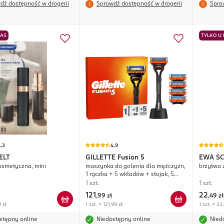
dź dostępność w drogerii
Sprawdź dostępność w drogerii
Spra
NAS
TYLKO U
,3
4,9
ELT
GILLETTE
Fusion 5
EWA S
osmetyczna, mini
maszynka do golenia dla mężczyzn,
brzytwa
1 rączka + 5 wkładów + stojak, 5
ostrzowa
1 szt.
1 szt.
121
22
,
99 zł
,
49 zł
9 zł
1 szt. = 121,99 zł
1 szt. = 22
stępny online
Niedostępny online
Nied