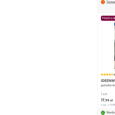
Spraw
TYLKO U 
4
IDEENW
golarka k
1 szt.
17
,
99 zł
1 szt. = 17,9
Niedo