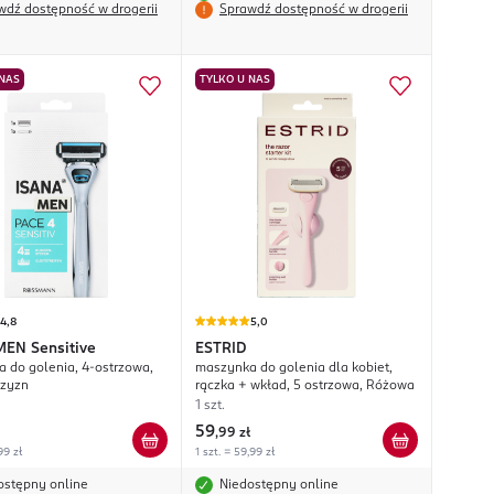
wdź dostępność w drogerii
Sprawdź dostępność w drogerii
 NAS
TYLKO U NAS
4,8
5,0
MEN
Sensitive
ESTRID
 do golenia, 4-ostrzowa,
maszynka do golenia dla kobiet,
czyzn
rączka + wkład, 5 ostrzowa, Różowa
1 szt.
59
,
99 zł
99 zł
1 szt. = 59,99 zł
ostępny online
Niedostępny online