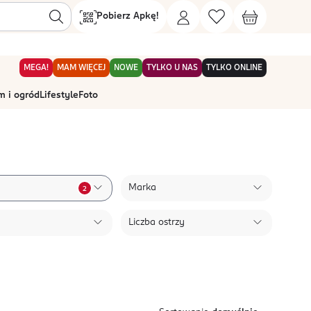
Pobierz Apkę!
MEGA!
MAM WIĘCEJ
NOWE
TYLKO U NAS
TYLKO ONLINE
 i ogród
Lifestyle
Foto
Marka
2
Liczba ostrzy