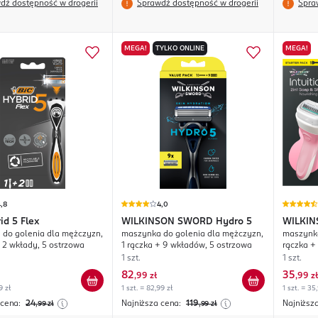
dź dostępność w drogerii
Sprawdź dostępność w drogerii
Spra
MEGA!
TYLKO ONLINE
MEGA!
,8
4,0
id 5 Flex
WILKINSON SWORD
Hydro 5
WILKI
do golenia dla mężczyzn,
maszynka do golenia dla mężczyzn,
maszynka
2in1 So
+ 2 wkłady, 5 ostrzowa
1 rączka + 9 wkładów, 5 ostrzowa
rączka +
Nourishi
1 szt.
1 szt.
82
35
,
99 zł
,
99 zł
9 zł
1 szt. = 82,99 zł
1 szt. = 35
 cena:
24
Najniższa cena:
119
Najniższ
,99
zł
,99
zł