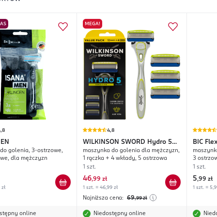
NAS
MEGA!
,8
4,8
MEN
WILKINSON SWORD
Hydro 5
BIC
Fle
do golenia, 3-ostrzowe,
maszynka do golenia dla mężczyzn,
maszynka
Sensitive
owe, dla mężczyzn
1 rączka + 4 wkłady, 5 ostrzowa
3 ostrzo
1 szt.
1 szt.
46
5
,
99 zł
,
99 zł
 zł
1 szt. = 46,99 zł
1 szt. = 5,9
Najniższa cena:
69
,99
zł
stępny online
Niedostępny online
Nied