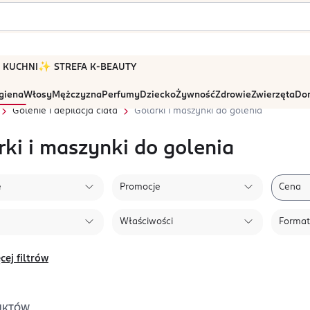
 W KUCHNI
✨ STREFA K-BEAUTY
igiena
Włosy
Mężczyzna
Perfumy
Dziecko
Żywność
Zdrowie
Zwierzęta
Dom
Golenie i depilacja ciała
Golarki i maszynki do golenia
rki i maszynki do golenia
e
Promocje
Cena
Właściwości
Format
cej filtrów
UKTÓW