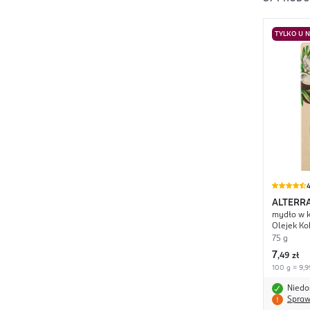
TYLKO U 
4
ALTERR
mydło w k
Olejek Ko
75 g
7
,
49 zł
100 g = 9,9
Niedo
Spraw