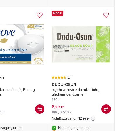
MEGA!
4,9
4,7
DUDU-OSUN
kostce do rąk, Beauty
mydło w kostce do rąk i ciała,
ar
afrykańskie, Czarne
150 g
8
,
99 zł
1 zł
100 g = 5,99 zł
Najniższa cena:
12
,99
zł
ostępny online
Niedostępny online