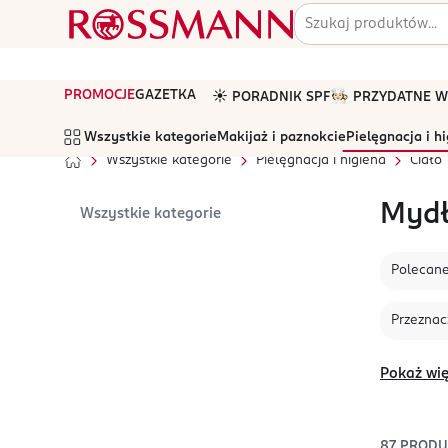
PROMOCJE
GAZETKA
☀️ PORADNIK SPF
🧑🏻‍🍳 PRZYDATNE
Wszystkie kategorie
Makijaż i paznokcie
Pielęgnacja i h
Wszystkie kategorie
Pielęgnacja i higiena
Ciało
Mydł
Wszystkie kategorie
Polecan
Przeznac
Pokaż wię
87
PROD