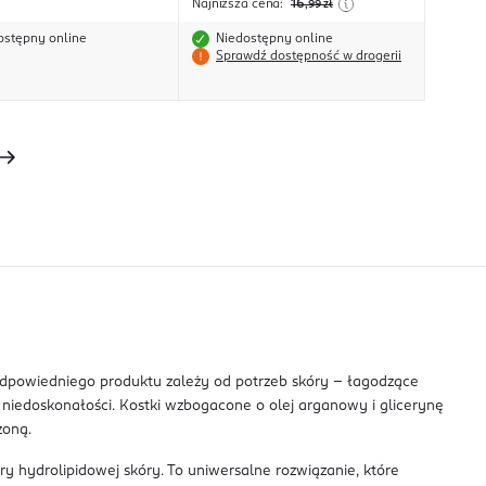
Najniższa cena:
16
,99
zł
ostępny online
Niedostępny online
Sprawdź dostępność w drogerii
 odpowiedniego produktu zależy od potrzeb skóry – łagodzące
 niedoskonałości. Kostki wzbogacone o olej arganowy i glicerynę
żoną.
ry hydrolipidowej skóry. To uniwersalne rozwiązanie, które