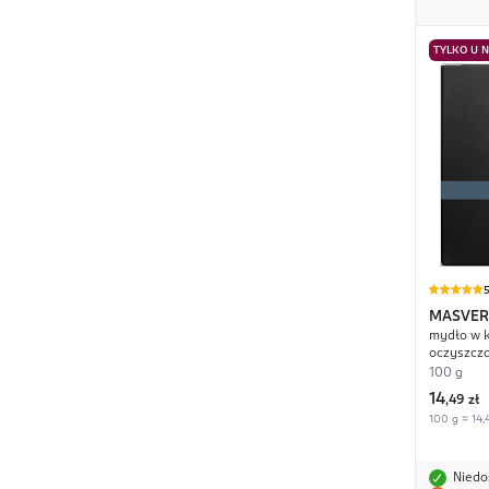
TYLKO U 
MASVER
mydło w ko
oczyszcz
100 g
14
,
49 zł
100 g = 14,
Niedo