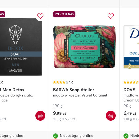
NAS
TYLKO U NAS
5,0
4,0
I
Men Detox
BARWA
Soap Atelier
DOVE
stce do rąk i ciała,
mydło w kostce, Velvet Caramel
mydło w 
ające
Cream B
190 g
90 g
9
6
,
99 zł
,
49 zł
49 zł
100 g = 5,26 zł
100 g = 7,2
stępny online
Niedostępny online
Nied