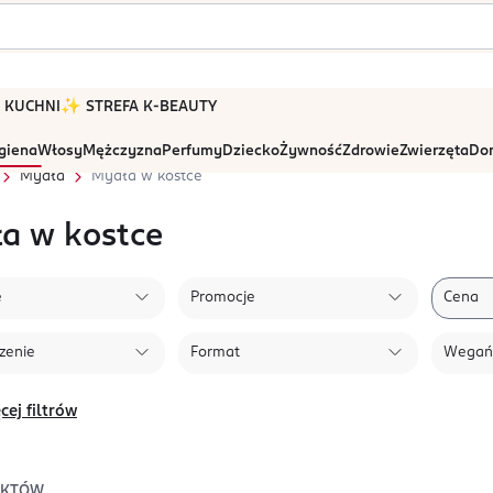
 W KUCHNI
✨ STREFA K-BEAUTY
igiena
Włosy
Mężczyzna
Perfumy
Dziecko
Żywność
Zdrowie
Zwierzęta
Dom
Mydła
Mydła w kostce
a w kostce
e
Promocje
Cena
zenie
Format
Wegań
cej filtrów
UKTÓW