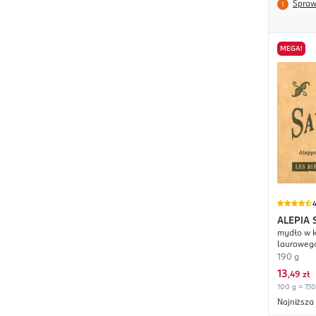
Spraw
MEGA!
4
ALEPIA
mydło w k
lauroweg
190 g
13
,
49 zł
100 g = 7,10
Najniższa