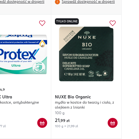
wdź dostępność w drogerii
Sprawdź dostępność w drogerii
TYLKO ONLINE
4,9
X
Ultra
NUXE
Bio Organic
kostce, antybakteryjne
mydło w kostce do twarzy i ciała, z
olejkiem z lnianki
100 g
21
,
99 zł
7 zł
100 g = 21,99 zł