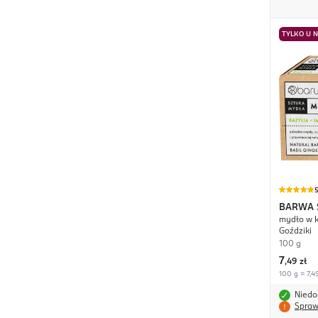
TYLKO U 
BARWA
mydło w ko
Goździki
100 g
7
,
49 zł
100 g = 7,49
Niedo
Spraw