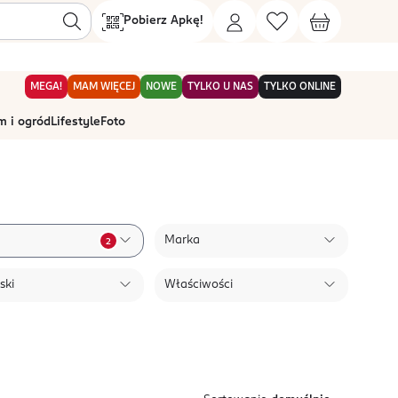
Pobierz Apkę!
MEGA!
MAM WIĘCEJ
NOWE
TYLKO U NAS
TYLKO ONLINE
 i ogród
Lifestyle
Foto
Marka
2
ski
Właściwości