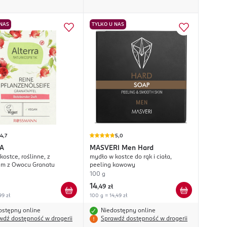
 NAS
TYLKO U NAS
4,7
5,0
A
MASVERI
Men Hard
ostce, roślinne, z
mydło w kostce do rąk i ciała,
em z Owocu Granatu
peeling kawowy
100 g
14
,
49 zł
99 zł
100 g = 14,49 zł
ostępny online
Niedostępny online
wdź dostępność w drogerii
Sprawdź dostępność w drogerii