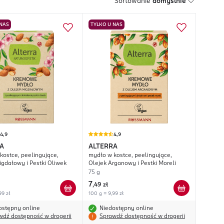
Sortowanie
domyślnie
 NAS
TYLKO U NAS
4,9
4,9
A
ALTERRA
kostce, peelingujące,
mydło w kostce, peelingujące,
igdałowy i Pestki Oliwek
Olejek Arganowy i Pestki Moreli
75 g
7
,
49 zł
99 zł
100 g = 9,99 zł
ostępny online
Niedostępny online
wdź dostępność w drogerii
Sprawdź dostępność w drogerii