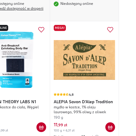
ostępny online
Niedostępny online
wdź dostępność w drogerii
LINE
MEGA!
4,8
 THEORY LABS
N1
ALEPIA
Savon D'Alep Tradition
kostce do ciała, Węgiel
mydło w kostce, 1% oleju
laurowego, 99% oliwy z oliwek
190 g
11
,
99 zł
,99 zł
100 g = 6,31 zł