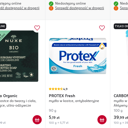
stępny online
Niedostępny online
Nied
dź dostępność w drogerii
Sprawdź dostępność w drogerii
Spra
LINE
TYLKO ON
4,9
o Organic
PROTEX
Fresh
CARBON
ostce do twarzy i ciała,
mydło w kostce, antybakteryjne
mydło w 
ące, ultra-odżywcze
Aktywny
90 g
100 g
5
39
,
19 zł
,
99 zł
99 zł
100 g = 5,77 zł
100 g = 39