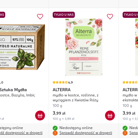
NAS
TYLKO U NAS
TYLKO U
5,0
4,9
Sztuka Mydła
ALTERRA
ALTERR
stce, Bazylia, Imbir,
mydło w kostce, roślinne, z
mydło w k
wyciągiem z Kwiatów Róży
ekstrakt
100 g
100 g
3
3
,
99 zł
,
99 zł
 zł
100 g = 3,99 zł
100 g = 3,
stępny online
Niedostępny online
Nied
dź dostępność w drogerii
Sprawdź dostępność w drogerii
Spra