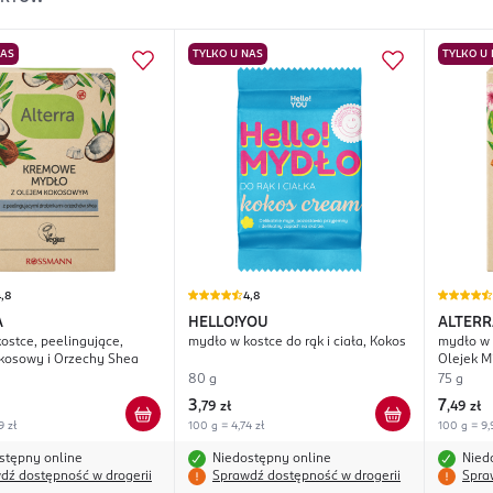
NAS
TYLKO U NAS
TYLKO U
,8
4,8
A
HELLO!YOU
ALTERR
ostce, peelingujące,
mydło w kostce do rąk i ciała, Kokos
mydło w 
kosowy i Orzechy Shea
Olejek M
80 g
75 g
3
7
,
79 zł
,
49 zł
9 zł
100 g = 4,74 zł
100 g = 9,
stępny online
Niedostępny online
Nied
dź dostępność w drogerii
Sprawdź dostępność w drogerii
Spra