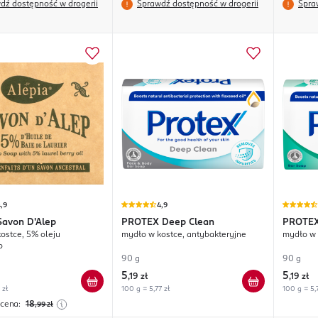
dź dostępność w drogerii
Sprawdź dostępność w drogerii
Spra
,9
4,9
Savon D'Alep
PROTEX
Deep Clean
PROTE
ostce, 5% oleju
mydło w kostce, antybakteryjne
mydło w 
o
90 g
90 g
5
5
,
19 zł
,
19 zł
 zł
100 g = 5,77 zł
100 g = 5,7
 cena:
18
,99
zł