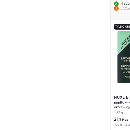
Niedo
Spraw
TYLKO ON
NUXE
Bi
mydło w k
orzeźwiaj
100 g
21
,
99 zł
100 g = 21,