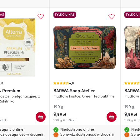
NAS
TYLKO U NAS
TYLKO U
,8
4,8
A
Premium
BARWA
Soap Atelier
BARWA
ostce, pielęgnacyjne, z
mydło w kostce, Green Tea Sublime
mydło w 
Rokitnika
190 g
190 g
9
9
,
99 zł
,
99 zł
49 zł
100 g = 5,26 zł
100 g = 5,
stępny online
Niedostępny online
Nied
dź dostępność w drogerii
Sprawdź dostępność w drogerii
Spra