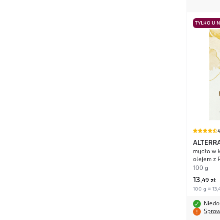
TYLKO U 
4
ALTERR
mydło w k
olejem z 
100 g
13
,
49 zł
100 g = 13,
Niedo
Spraw