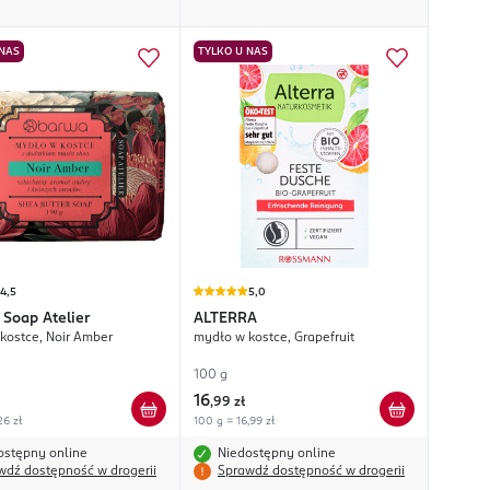
 NAS
TYLKO U NAS
4,5
5,0
Soap Atelier
ALTERRA
kostce, Noir Amber
mydło w kostce, Grapefruit
100 g
16
,
99 zł
26 zł
100 g = 16,99 zł
ostępny online
Niedostępny online
wdź dostępność w drogerii
Sprawdź dostępność w drogerii