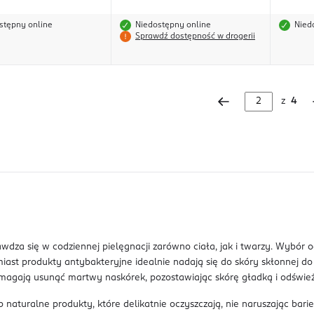
stępny online
Niedostępny online
Nied
Sprawdź dostępność w drogerii
z
4
awdza się w codziennej pielęgnacji zarówno ciała, jak i twarzy. Wybór
iast produkty antybakteryjne idealnie nadają się do skóry skłonnej do
pomagają usunąć martwy naskórek, pozostawiając skórę gładką i odświe
naturalne produkty, które delikatnie oczyszczają, nie naruszając barie