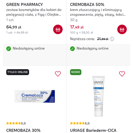
GREEN PHARMACY
CREMOBAZA
50%
zestaw kosmetyków dla kobiet do
krem złuszczający i eliminujący
pielęgnacji ciała, z Figą i Olejkiem
zrogowacenia, pięty, stopy, łokcie,
Arganowym
kolana
1 szt.
30 g
64
17
,
99 zł
,
49 zł
1 szt. = 64,99 zł
100 g = 58,30 zł
Najniższa cena:
21
,99
zł
Niedostępny online
Niedostępny online
TYLKO ONLINE
NOWE
5,0
5,0
CREMOBAZA
30%
URIAGE
Bariederm-CICA