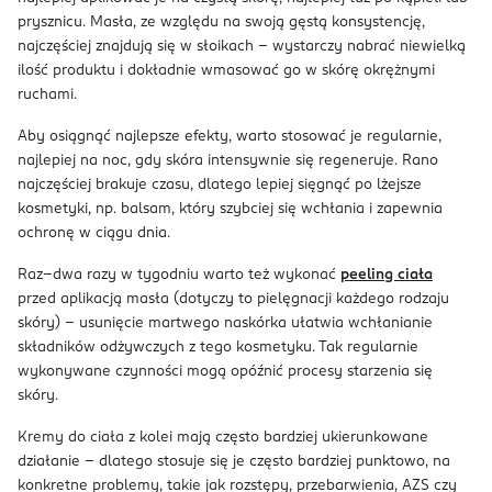
prysznicu. Masła, ze względu na swoją gęstą konsystencję,
najczęściej znajdują się w słoikach – wystarczy nabrać niewielką
ilość produktu i dokładnie wmasować go w skórę okrężnymi
ruchami.
Aby osiągnąć najlepsze efekty, warto stosować je regularnie,
najlepiej na noc, gdy skóra intensywnie się regeneruje. Rano
najczęściej brakuje czasu, dlatego lepiej sięgnąć po lżejsze
kosmetyki, np. balsam, który szybciej się wchłania i zapewnia
ochronę w ciągu dnia.
Raz–dwa razy w tygodniu warto też wykonać
peeling ciała
przed aplikacją masła (dotyczy to pielęgnacji każdego rodzaju
skóry) – usunięcie martwego naskórka ułatwia wchłanianie
składników odżywczych z tego kosmetyku. Tak regularnie
wykonywane czynności mogą opóźnić procesy starzenia się
skóry.
Kremy do ciała z kolei mają często bardziej ukierunkowane
działanie – dlatego stosuje się je często bardziej punktowo, na
konkretne problemy, takie jak rozstępy, przebarwienia, AZS czy