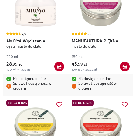
4,9
5,0
AMO'YA
Wyciszenie
MANUFAKTURA PIĘKNA
gęste masło do ciała
masło do ciała
Śliwki pod Kruszonką
220 ml
150 ml
28
45
,
99 zł
,
99 zł
100 ml = 13,18 zł
100 ml = 30,66 zł
Niedostępny online
Niedostępny online
Sprawdź dostępność w
Sprawdź dostępność w
drogerii
drogerii
TYLKO U NAS
TYLKO U NAS