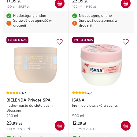
17
23
,
99 zł
,
99 zł
100 g = 59,97 zł
100 ml = 9,60 zł
Niedostępny online
Niedostępny online
Sprawdź dostępność w
Sprawdź dostępność w
drogerii
drogerii
TYLKO U NAS
TYLKO U NAS
4,7
4,7
BIELENDA
Private SPA
ISANA
hydro-masło do ciała, Jasmin
krem do ciała, skóra sucha,
Blossom
250 ml
500 ml
23
12
,
99 zł
,
29 zł
100 ml = 9,60 zł
100 ml = 2,46 zł