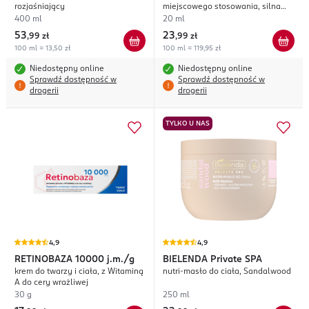
rozjaśniający
miejscowego stosowania, silna
regeneracja
400 ml
20 ml
53
23
,
99 zł
,
99 zł
100 ml = 13,50 zł
100 ml = 119,95 zł
Niedostępny online
Niedostępny online
Sprawdź dostępność w
Sprawdź dostępność w
drogerii
drogerii
TYLKO U NAS
4,9
4,9
RETINOBAZA
10000 j.m./g
BIELENDA
Private SPA
krem do twarzy i ciała, z Witaminą
nutri-masło do ciała, Sandalwood
A do cery wrażliwej
30 g
250 ml