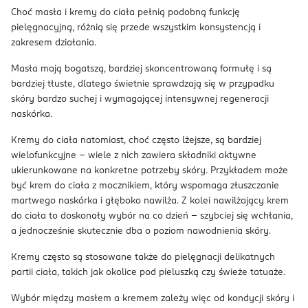
Choć masła i kremy do ciała pełnią podobną funkcję
pielęgnacyjną, różnią się przede wszystkim konsystencją i
zakresem działania.
Masła mają bogatszą, bardziej skoncentrowaną formułę i są
bardziej tłuste, dlatego świetnie sprawdzają się w przypadku
skóry bardzo suchej i wymagającej intensywnej regeneracji
naskórka.
Kremy do ciała natomiast, choć często lżejsze, są bardziej
wielofunkcyjne – wiele z nich zawiera składniki aktywne
ukierunkowane na konkretne potrzeby skóry. Przykładem może
być krem do ciała z mocznikiem, który wspomaga złuszczanie
martwego naskórka i głęboko nawilża. Z kolei nawilżający krem
do ciała to doskonały wybór na co dzień – szybciej się wchłania,
a jednocześnie skutecznie dba o poziom nawodnienia skóry.
Kremy często są stosowane także do pielęgnacji delikatnych
partii ciała, takich jak okolice pod pieluszką czy świeże tatuaże.
Wybór między masłem a kremem zależy więc od kondycji skóry i