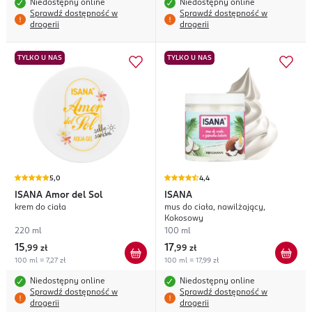
Niedostępny online
Niedostępny online
Sprawdź dostępność w
Sprawdź dostępność w
drogerii
drogerii
TYLKO U NAS
TYLKO U NAS
5,0
4,4
ISANA
Amor del Sol
ISANA
krem do ciała
mus do ciała, nawilżający,
Kokosowy
220 ml
100 ml
15
17
,
99 zł
,
99 zł
100 ml = 7,27 zł
100 ml = 17,99 zł
Niedostępny online
Niedostępny online
Sprawdź dostępność w
Sprawdź dostępność w
drogerii
drogerii