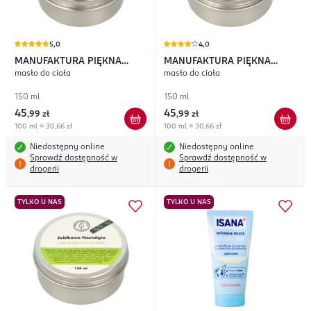
5,0
4,0
MANUFAKTURA PIĘKNA
MANUFAKTURA PIĘKNA
masło do ciała
masło do ciała
Cytrusowy Poncz
Mango w Tropikach
150 ml
150 ml
45
45
,
99 zł
,
99 zł
100 ml = 30,66 zł
100 ml = 30,66 zł
Niedostępny online
Niedostępny online
Sprawdź dostępność w
Sprawdź dostępność w
drogerii
drogerii
TYLKO U NAS
TYLKO U NAS