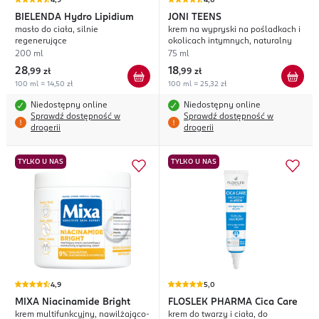
4,9
4,6
BIELENDA
Hydro Lipidium
JONI TEENS
masło do ciała, silnie
krem na wypryski na pośladkach i
regenerujące
okolicach intymnych, naturalny
200 ml
75 ml
28
18
,
99 zł
,
99 zł
100 ml = 14,50 zł
100 ml = 25,32 zł
Niedostępny online
Niedostępny online
Sprawdź dostępność w
Sprawdź dostępność w
drogerii
drogerii
TYLKO U NAS
TYLKO U NAS
4,9
5,0
MIXA
Niacinamide Bright
FLOSLEK PHARMA
Cica Care
krem multifunkcyjny, nawilżająco-
krem do twarzy i ciała, do