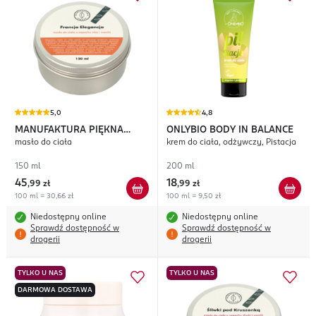
5,0
4,8
MANUFAKTURA PIĘKNA
ONLYBIO BODY IN BALANCE
masło do ciała
krem do ciała, odżywczy, Pistacja
Francja Elegancja
150 ml
200 ml
45
18
,
99 zł
,
99 zł
100 ml = 30,66 zł
100 ml = 9,50 zł
Niedostępny online
Niedostępny online
Sprawdź dostępność w
Sprawdź dostępność w
drogerii
drogerii
TYLKO U NAS
TYLKO U NAS
DARMOWA DOSTAWA