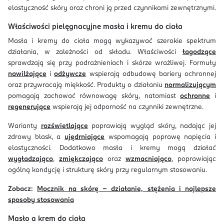
elastyczność skóry oraz chroni ją przed czynnikami zewnętrznymi.
Właściwości pielęgnacyjne masła i kremu do ciała
Masła i kremy do ciała mogą wykazywać szerokie spektrum
działania, w zależności od składu. Właściwości
łagodzące
sprawdzają się przy podrażnieniach i skórze wrażliwej. Formuły
nawilżające
i
odżywcze
wspierają odbudowę bariery ochronnej
oraz przywracają miękkość. Produkty o działaniu
normalizującym
pomagają zachować równowagę skóry, natomiast
ochronne
i
regenerujące
wspierają jej odporność na czynniki zewnętrzne.
Warianty
rozświetlające
poprawiają wygląd skóry, nadając jej
zdrowy blask, a
ujędrniające
wspomagają poprawę napięcia i
elastyczności. Dodatkowo masła i kremy mogą działać
wygładzająco
,
zmiękczająco
oraz
wzmacniająco
, poprawiając
ogólną kondycję i strukturę skóry przy regularnym stosowaniu.
Zobacz:
Mocznik na skórę – działanie, stężenia i najlepsze
sposoby stosowania
Masło a krem do ciała