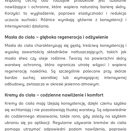
Wspólną cechą obu rodzajów produktów jest działanie
nawilżające i ochronne, które wspiera naturalną barierę skóry.
Korzyści to wygładzenie, poprawa elastyczności i redukcja
uczucia suchości. Różnice wynikają głównie z konsystencji i
intensywności działania.
Masła do ciała – głęboka regeneracja i odżywienie
Masła do ciała charakteryzują się gęstą, treściwą konsystencją i
wysoką zawartością składników natłuszczających, takich jak
masło shea czy oleje roślinne. Tworzą na powierzchni skóry
warstwę ochronną, która ogranicza utratę wilgoci i wspiera
regenerację naskórka. Są szczególnie polecane przy skórze
bardzo suchej, szorstkiej lub wymagającej intensywnej
odbudowy, zwłaszcza w okresie jesienno-zimowym.
Kremy do ciała – codzienne nawilżenie i komfort
Kremy do ciała mają lżejszą konsystencję, dzięki czemu szybko
się wchłaniają i nie pozostawiają tłustej warstwy. Są odpowiednie
do codziennego stosowania, także rano, gdy zależy na szybkim
ubraniu się po aplikacji. Regularne używanie kremów do ciała
pomaga utrzymać odpowiedni poziom nawilżenia, poprawia