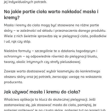
jej indywidualnych potrzeb.
Na jakie partie ciała warto nakładać masła i
kremy?
Masła i kremy do ciała mogą być stosowane na różne partie
skóry – w zależności od składu i przeznaczenia danego produktu.
Wiele z nich świetnie sprawdza się w pielęgnacji ciała, pośladków
i ud, rąk czy stóp.
Niektóre formuły – szczególnie te o działaniu łagodzącym i
ochronnym – są odpowiednie również do pielęgnacji biustu,
twarzy, okolic intymnych czy strefy pieluszkowej.
Zawsze warto dostosować wybór kosmetyku do konkretnego
obszaru skóry oraz jej potrzeb, zwracając uwagę na wskazania
producenta.
Jak używać masła i kremu do ciała?
Właściwa aplikacja to klucz do skutecznej pielęgnacji. Jeśli
zastanawiasz się, jak stosować masło do ciała, pamiętaj, że
najlepiej aplikować je na czystą skórę, najlepiej tuż po kąpieli lub