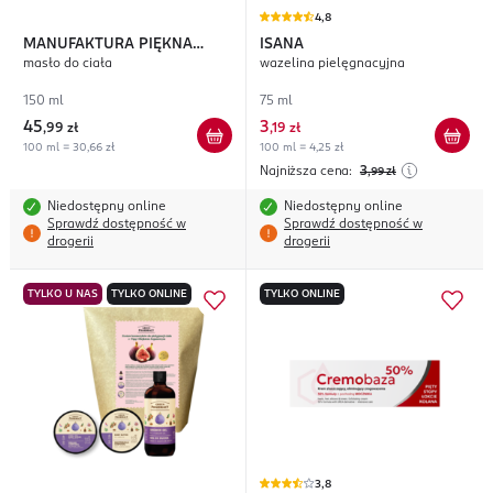
4,8
MANUFAKTURA PIĘKNA
ISANA
masło do ciała
wazelina pielęgnacyjna
Jabłkowa Nostalgia
150 ml
75 ml
45
3
,
99 zł
,
19 zł
100 ml = 30,66 zł
100 ml = 4,25 zł
Najniższa cena:
3
,99
zł
Niedostępny online
Niedostępny online
Sprawdź dostępność w
Sprawdź dostępność w
drogerii
drogerii
TYLKO U NAS
TYLKO ONLINE
TYLKO ONLINE
3,8