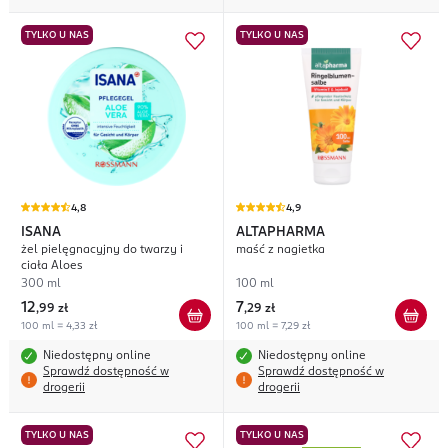
TYLKO U NAS
TYLKO U NAS
4,8
4,9
ISANA
ALTAPHARMA
żel pielęgnacyjny do twarzy i
maść z nagietka
ciała Aloes
300 ml
100 ml
12
7
,
99 zł
,
29 zł
100 ml = 4,33 zł
100 ml = 7,29 zł
Niedostępny online
Niedostępny online
Sprawdź dostępność w
Sprawdź dostępność w
drogerii
drogerii
TYLKO U NAS
TYLKO U NAS