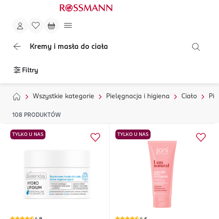
Kremy i masła do ciała
Filtry
Wszystkie kategorie
Pielęgnacja i higiena
Ciało
Pie
108
PRODUKTÓW
TYLKO U NAS
TYLKO U NAS