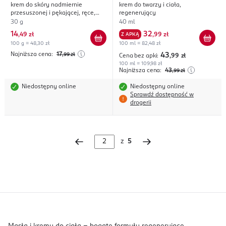
krem do skóry nadmiernie
krem do twarzy i ciała,
przesuszonej i pękającej, ręce,
regenerujący
stopy, łokcie, kolana
30 g
40 ml
14
32
,
49 zł
Z APKĄ
,
99 zł
100 g = 48,30 zł
100 ml = 82,48 zł
Najniższa cena:
17
,99
zł
43
Cena bez apki:
,99
zł
100 ml = 109,98 zł
Najniższa cena:
43
,99
zł
Niedostępny online
Niedostępny online
Sprawdź dostępność w
drogerii
z
5