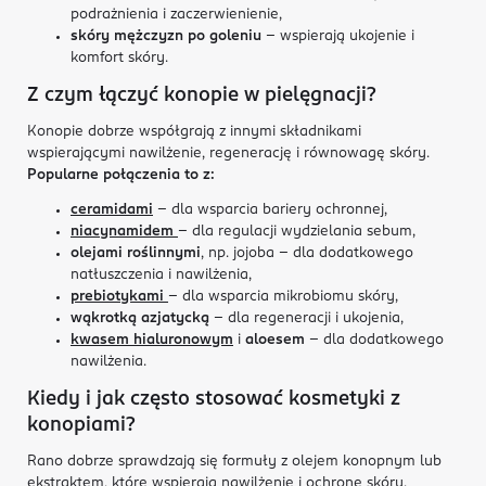
podrażnienia i zaczerwienienie,
skóry mężczyzn po goleniu
– wspierają ukojenie i
komfort skóry.
Z czym łączyć konopie w pielęgnacji?
Konopie dobrze współgrają z innymi składnikami
wspierającymi nawilżenie, regenerację i równowagę skóry.
Popularne połączenia to z:
ceramidami
– dla wsparcia bariery ochronnej,
niacynamidem
– dla regulacji wydzielania sebum,
olejami roślinnymi
, np. jojoba – dla dodatkowego
natłuszczenia i nawilżenia,
prebiotykami
– dla wsparcia mikrobiomu skóry,
wąkrotką azjatycką
– dla regeneracji i ukojenia,
kwasem hialuronowym
i
aloesem
– dla dodatkowego
nawilżenia.
Kiedy i jak często stosować kosmetyki z
konopiami?
Rano dobrze sprawdzają się formuły z olejem konopnym lub
ekstraktem, które wspierają nawilżenie i ochronę skóry.