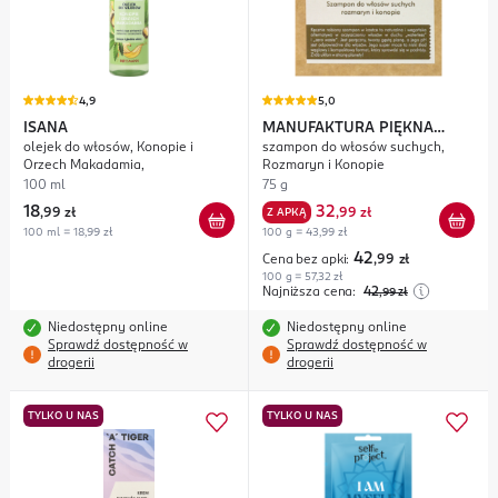
4,9
5,0
ISANA
MANUFAKTURA PIĘKNA
olejek do włosów, Konopie i
szampon do włosów suchych,
Odżywcze Zioło
Orzech Makadamia,
Rozmaryn i Konopie
100 ml
75 g
18
32
,
99 zł
Z APKĄ
,
99 zł
100 ml = 18,99 zł
100 g = 43,99 zł
42
Cena bez apki:
,99
zł
100 g = 57,32 zł
Najniższa cena:
42
,99
zł
Niedostępny online
Niedostępny online
Sprawdź dostępność w
Sprawdź dostępność w
drogerii
drogerii
TYLKO U NAS
TYLKO U NAS