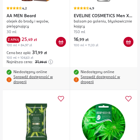
4,2
4,9
AA MEN
Beard
EVELINE COSMETICS
Men X-
olejek do brody i wąsów,
balsam po goleniu, błyskawicznie
Treme
pielęgnujący
kojący
30 ml
150 ml
25
16
Z APKĄ
,
49 zł
,
99 zł
100 ml = 84,97 zł
100 ml = 11,33 zł
31
Cena bez apki:
,99
zł
100 ml = 106,63 zł
Najniższa cena:
31
,99
zł
Niedostępny online
Niedostępny online
Sprawdź dostępność w
Sprawdź dostępność w
drogerii
drogerii