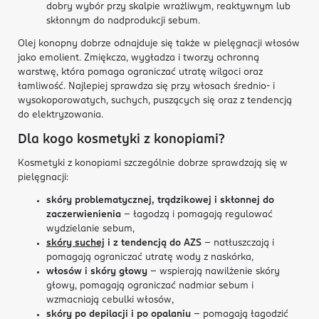
dobry wybór przy skalpie wrażliwym, reaktywnym lub
skłonnym do nadprodukcji sebum.
Olej konopny dobrze odnajduje się także w pielęgnacji włosów
jako emolient. Zmiękcza, wygładza i tworzy ochronną
warstwę, która pomaga ograniczać utratę wilgoci oraz
łamliwość. Najlepiej sprawdza się przy włosach średnio- i
wysokoporowatych, suchych, puszących się oraz z tendencją
do elektryzowania.
Dla kogo kosmetyki z konopiami?
Kosmetyki z konopiami szczególnie dobrze sprawdzają się w
pielęgnacji:
skóry problematycznej, trądzikowej i skłonnej do
zaczerwienienia
– łagodzą i pomagają regulować
wydzielanie sebum,
skóry suchej
i z tendencją do AZS
– natłuszczają i
pomagają ograniczać utratę wody z naskórka,
włosów i skóry głowy
– wspierają nawilżenie skóry
głowy, pomagają ograniczać nadmiar sebum i
wzmacniają cebulki włosów,
skóry po depilacji i po opalaniu
– pomagają łagodzić