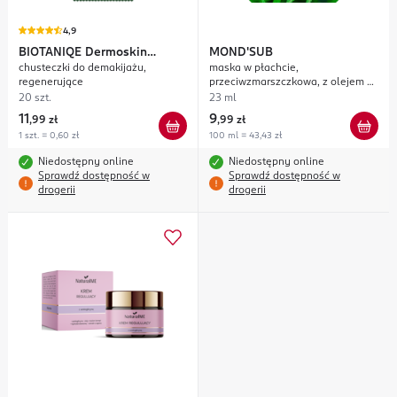
4,9
BIOTANIQE
Dermoskin
MOND'SUB
chusteczki do demakijażu,
maska w płachcie,
Expert CBD Oil Anti-Aging
regenerujące
przeciwzmarszczkowa, z olejem z
Therapy
nasion konopi
20 szt.
23 ml
11
9
,
99 zł
,
99 zł
1 szt. = 0,60 zł
100 ml = 43,43 zł
Niedostępny online
Niedostępny online
Sprawdź dostępność w
Sprawdź dostępność w
drogerii
drogerii