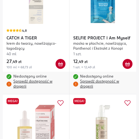
4,8
CATCH A TIGER
SELFIE PROJECT
I Am Myself
krem do twarzy, nawilżająco-
maska w płachcie, nawilżająca,
łagodzący
Panthenol i Ekstrakt z Konopi
40 ml
1 szt.
27
12
,
49 zł
,
49 zł
100 ml = 68,73 zł
1 szt. = 12,49 zł
Niedostępny online
Niedostępny online
Sprawdź dostępność w
Sprawdź dostępność w
drogerii
drogerii
MEGA!
MEGA!