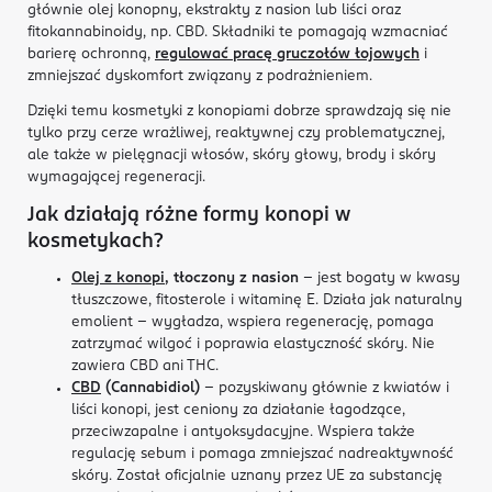
głównie olej konopny, ekstrakty z nasion lub liści oraz
fitokannabinoidy, np. CBD. Składniki te pomagają wzmacniać
barierę ochronną,
regulować pracę gruczołów łojowych
i
zmniejszać dyskomfort związany z podrażnieniem.
Dzięki temu kosmetyki z konopiami dobrze sprawdzają się nie
tylko przy cerze wrażliwej, reaktywnej czy problematycznej,
ale także w pielęgnacji włosów, skóry głowy, brody i skóry
wymagającej regeneracji.
Jak działają różne formy konopi w
kosmetykach?
Olej z konopi
, tłoczony z nasion
– jest bogaty w kwasy
tłuszczowe, fitosterole i witaminę E. Działa jak naturalny
emolient – wygładza, wspiera regenerację, pomaga
zatrzymać wilgoć i poprawia elastyczność skóry. Nie
zawiera CBD ani THC.
CBD
(Cannabidiol)
– pozyskiwany głównie z kwiatów i
liści konopi, jest ceniony za działanie łagodzące,
przeciwzapalne i antyoksydacyjne. Wspiera także
regulację sebum i pomaga zmniejszać nadreaktywność
skóry. Został oficjalnie uznany przez UE za substancję