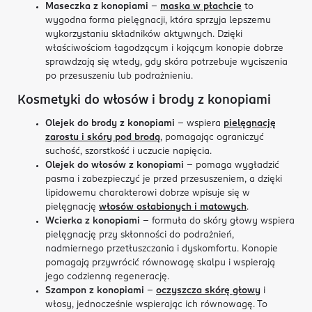
Maseczka z konopiami
–
maska w płachcie
to
wygodna forma pielęgnacji, która sprzyja lepszemu
wykorzystaniu składników aktywnych. Dzięki
właściwościom łagodzącym i kojącym konopie dobrze
sprawdzają się wtedy, gdy skóra potrzebuje wyciszenia
po przesuszeniu lub podrażnieniu.
Kosmetyki do włosów i brody z konopiami
Olejek do brody z konopiami
– wspiera
pielęgnację
zarostu i skóry pod brodą
, pomagając ograniczyć
suchość, szorstkość i uczucie napięcia.
Olejek do włosów z konopiami
– pomaga wygładzić
pasma i zabezpieczyć je przed przesuszeniem, a dzięki
lipidowemu charakterowi dobrze wpisuje się w
pielęgnację
włosów osłabionych i matowych
.
Wcierka z konopiami
– formuła do skóry głowy wspiera
pielęgnację przy skłonności do podrażnień,
nadmiernego przetłuszczania i dyskomfortu. Konopie
pomagają przywrócić równowagę skalpu i wspierają
jego codzienną regenerację.
Szampon z konopiami
–
oczyszcza skórę głowy
i
włosy, jednocześnie wspierając ich równowagę. To