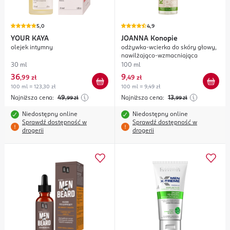
5,0
4,9
YOUR KAYA
JOANNA
Konopie
olejek intymny
odżywka-wcierka do skóry głowy,
nawilżająco-wzmacniająca
30 ml
100 ml
36
9
,
99 zł
,
49 zł
100 ml = 123,30 zł
100 ml = 9,49 zł
Najniższa cena:
49
Najniższa cena:
13
,99
zł
,99
zł
Niedostępny online
Niedostępny online
Sprawdź dostępność w
Sprawdź dostępność w
drogerii
drogerii