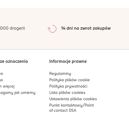
ego. Unikać kontaktu z oczami. Nie wdychać
0
%
romienie słoneczne.
0
%
0
%
0
%
000 drogerii
14 dni na zwrot zakupów
0
%
Sortowanie wg
data: od najnowszej
ze oznaczenia
Informacje prawne
we
Regulaminy
ga
Polityka plików
cookie
 więcej
Polityka prywatności
agamy jak umiemy
Lista plików
cookies
Ustawienia plików
cookies
Punkt kontaktowy/
Point
of contact DSA