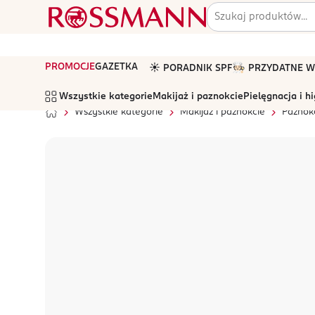
PROMOCJE
GAZETKA
☀️ PORADNIK SPF
🧑🏻‍🍳 PRZYDATNE
Wszystkie kategorie
Makijaż i paznokcie
Pielęgnacja i h
Wszystkie kategorie
Makijaż i paznokcie
Paznok