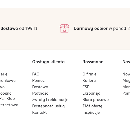
 użycia. Unikać kontaktu ze skórą. Tylko do użytku profesjonaln
5
5
/5
 przechowywania: 5 -25 st. C. Unikać nadmiernej ekspozycji na p
4
3
6 opinii
 podstawie
inie są zweryfikowane zakupem.
2
 dostawa
od 199 zł
Darmowy odbiór
w ponad 2
1
Obsługa klienta
Rossmann
Nas
erię
FAQ
O firmie
No
arunkowa
Pomoc
Kariera
Me
owo
Dostawa
CSR
Mam
mobilna
Płatność
Ekspansja
Pom
L i Klub
Zwroty i reklamacje
Biuro prasowe
nternetowa
Dostępność usług
Złóż ofertę
Kontakt
Inspiracje