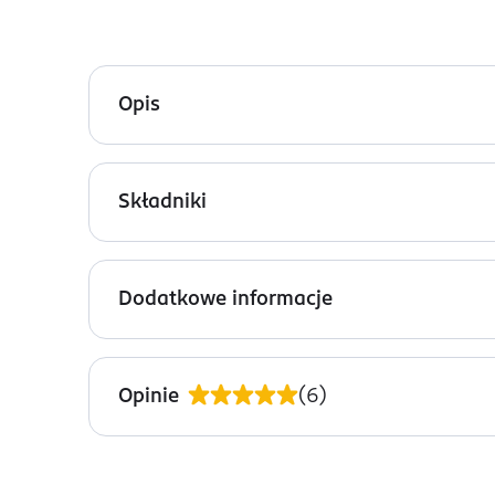
Opis
Lakier hybrydowy Semilac 031 Black Diamond łączy
głeboka czerń, bez drobinek, mocno napigmentow
Składniki
Ingredients: Bis-HPMA Poly(1,4-Butanediol)-14/IP
Phenylphosphinate, Bis-Trimethylbenzoyl Phenylph
Dodatkowe informacje
PRZYGOTOWANIE I STOSOWANIE
Cienką warstwę lakieru hybrydowego Semilac za
Opinie
(
6
)
aplikuj bezpośrednio na płytkę paznokcia. Możesz
utwardzając top do lakieru hybrydowego. Zasady 
OSTRZEŻENIA DOTYCZĄCE BEZPIECZEŃSTWA