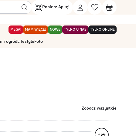
Pobierz Apkę!
MEGA!
MAM WIĘCEJ
NOWE
TYLKO U NAS
TYLKO ONLINE
 i ogród
Lifestyle
Foto
Zobacz wszystkie
+
54