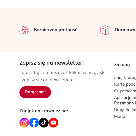
Chronić przed dziećmi. Przeczytać uważnie sposób
bezpośrednio par produktu. Zalecana temperatura
stopka
na
OSOBA/PODMIOT ODPOWIEDZIALNY
Wszystkie op
Bezpieczna płatność
Darmowa
Nesperta Europe Sp. z o. o.
Obornicka 7
62-002
Jelonek
sekretariat@nesperta.com
Zapisz się na newsletter!
Zakupy
48613067772
Lubisz być na bieżąco? Kliknij w przycisk
PL-Polska
Znajdź drog
i zapisz się do newslettera.
Karta pod
Kod EAN
Czyścioch
Dołączam!
5 901867 973283
Aplikacja 
Rossmann P
Drogeria i
Znajdź nas również na:
Marki