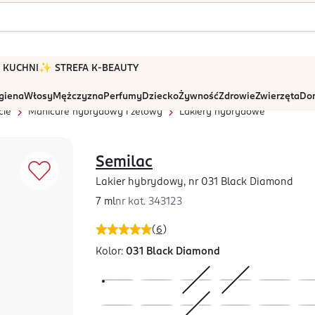
 W KUCHNI
✨ STREFA K-BEAUTY
igiena
Włosy
Mężczyzna
Perfumy
Dziecko
Żywność
Zdrowie
Zwierzęta
Dom
cie
Manicure hybrydowy i żelowy
Lakiery hybrydowe
Semilac
Lakier hybrydowy, nr 031 Black Diamond
7 ml
nr kat.
343123
(
6
)
Kolor:
031 Black Diamond