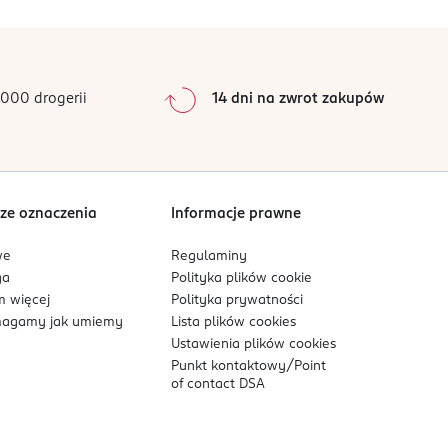
 SEMILAC), a następnie utwardź przy pomocy
0
%
a satysfakcjonującego efektu. Stylizację zakończ
0
%
0
%
0
%
000 drogerii
14 dni na zwrot zakupów
0
%
órą. Unikać kontaktu z oczami. Nie wdychać
Sortowanie wg
data: od najnowszej
ze oznaczenia
Informacje prawne
we
Regulaminy
ga
Polityka plików
cookie
 więcej
Polityka prywatności
agamy jak umiemy
Lista plików
cookies
Ustawienia plików
cookies
Punkt kontaktowy/
Point
of contact DSA