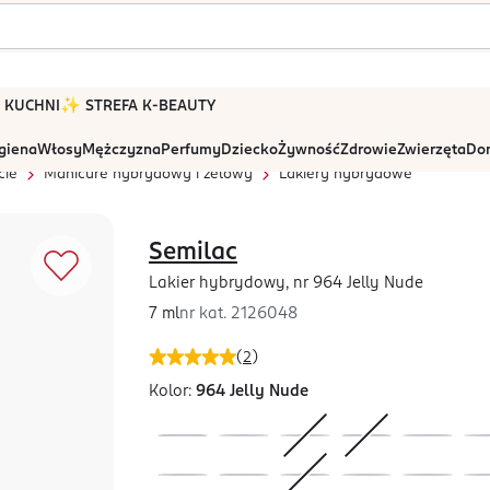
 W KUCHNI
✨ STREFA K-BEAUTY
igiena
Włosy
Mężczyzna
Perfumy
Dziecko
Żywność
Zdrowie
Zwierzęta
Dom
cie
Manicure hybrydowy i żelowy
Lakiery hybrydowe
Semilac
Lakier hybrydowy, nr 964 Jelly Nude
7 ml
nr kat.
2126048
(
2
)
Kolor:
964 Jelly Nude