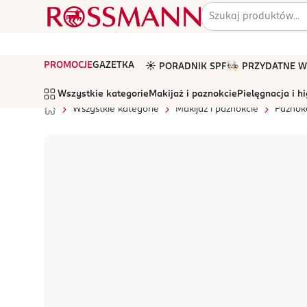
PROMOCJE
GAZETKA
☀️ PORADNIK SPF
🧑🏻‍🍳 PRZYDATNE
Wszystkie kategorie
Makijaż i paznokcie
Pielęgnacja i h
Wszystkie kategorie
Makijaż i paznokcie
Paznok