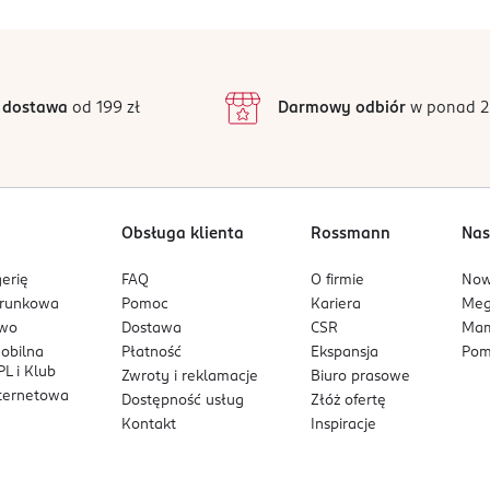
ru zaaplikuj na utwardzoną warstwę bazy hybrydowej (coverowej
5
5
kolorze,
/5
 paznokcia. Możesz powtórzyć aplikację koloru w celu osiągnięci
4
sywność koloru,
3
2 opinii
 podstawie
era,
inie są zweryfikowane zakupem.
2
 dostawa
od 199 zł
Darmowy odbiór
w ponad 2
1
ziećmi. Przeczytać uważnie sposób użycia. Unikać kontaktu ze sk
lampie UV/LED. Może powodować reakcję alergiczną.
Obsługa klienta
Rossmann
Nas
erię
FAQ
O firmie
No
arunkowa
Pomoc
Kariera
Me
owo
Dostawa
CSR
Mam
mobilna
Płatność
Ekspansja
Pom
L i Klub
Zwroty i reklamacje
Biuro prasowe
nternetowa
Dostępność usług
Złóż ofertę
Kontakt
Inspiracje