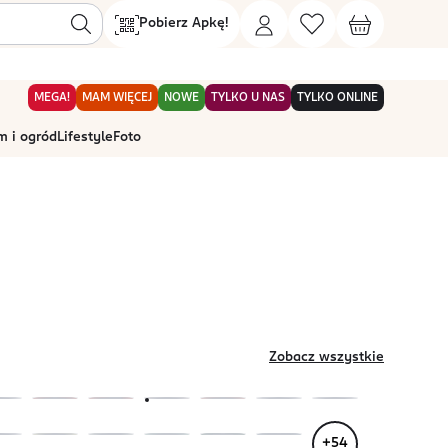
Pobierz Apkę!
MEGA!
MAM WIĘCEJ
NOWE
TYLKO U NAS
TYLKO ONLINE
 i ogród
Lifestyle
Foto
Zobacz wszystkie
+
54