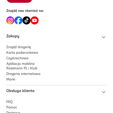
Nesperta Europe sp. z o.o.
Odporny na uszkodzenia, utrzymuje kolor i blask
ul. Obornicka 7
nawet do 3 tygodni.
Znajdź nas również na:
62-002 Jelonek
Kluczowe cechy
Kod EAN
półtransparentny mleczno-miętowy odcień,
5 902751 477054
delikatny efekt jelly,
Zakupy
niska pigmentacja umożliwiająca budowanie
krycia,
Znajdź drogerię
zapewnia świeży, naturalny i elegancki wygląd,
Karta podarunkowa
idealny do trendu milky nails i clean look oraz
Czyściochowo
minimalistycznych, codziennych stylizacji,
Aplikacja mobilna
Rossmann PL i Klub
blask i trwałość nawet do 3 tygodni.
Drogeria internetowa
Marki
Obsługa klienta
FAQ
Pomoc