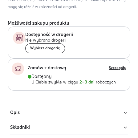
Cena obowiązuje
30.07-12.08.26
lub do wyczerpania zapasów.
Ceny
mogą się różnić w zależności od drogerii.
Możliwości zakupu produktu
Dostępność w drogerii
Nie wybrano drogerii
Wybierz drogerię
Zamów z dostawą
Szczegóły
Dostępny
U Ciebie zwykle w ciągu
2-3 dni
roboczych
Opis
Składniki
Lakier hybrydowy Semilac w odcieniu Jelly
Mint