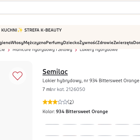
 W KUCHNI
✨ STREFA K-BEAUTY
igiena
Włosy
Mężczyzna
Perfumy
Dziecko
Żywność
Zdrowie
Zwierzęta
Dom
cie
Manicure hybrydowy i żelowy
Lakiery hybrydowe
Semilac
Lakier hybrydowy, nr 934 Bittersweet Orange
7 ml
nr kat.
2126050
(
2
)
Kolor:
934 Bittersweet Orange