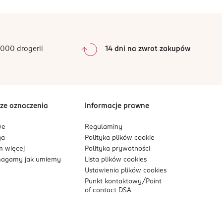
0
%
órą. Unikać kontaktu z oczami. Nie wdychać
0
%
0
%
0
%
000 drogerii
14 dni na zwrot zakupów
0
%
Sortowanie wg
data: od najnowszej
ze oznaczenia
Informacje prawne
we
Regulaminy
ga
Polityka plików
cookie
 więcej
Polityka prywatności
agamy jak umiemy
Lista plików
cookies
Ustawienia plików
cookies
Punkt kontaktowy/
Point
of contact DSA