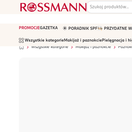
PROMOCJE
GAZETKA
☀️ PORADNIK SPF
🧑🏻‍🍳 PRZYDATNE
Wszystkie kategorie
Makijaż i paznokcie
Pielęgnacja i h
Wszystkie kategorie
Makijaż i paznokcie
Paznok