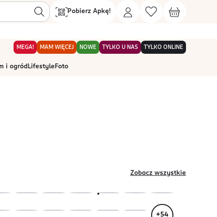
Pobierz Apkę!
MEGA!
MAM WIĘCEJ
NOWE
TYLKO U NAS
TYLKO ONLINE
 i ogród
Lifestyle
Foto
Zobacz wszystkie
+
54