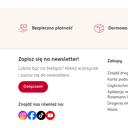
OSTRZEŻENIA DOTYCZĄCE BEZPIECZEŃSTWA
kolor dla osób, które nie boją się emocji,
Tylko do użytku profesjonalnego. Chronić przed d
stopka
odporność na uszkodzenia, blask i trwałość
bezpośrednio par produktu. Należy utwardzić w 
na
Wszystkie op
OSOBA/PODMIOT ODPOWIEDZIALNY
Bezpieczna płatność
Darmowa
Nesperta Europe Sp. z o. o.
Obornicka 7
62-002
Jelonek
Zapisz się na newsletter!
sekretariat@nesperta.com
Zakupy
48613067772
Lubisz być na bieżąco? Kliknij w przycisk
Znajdź drog
PL-Polska
i zapisz się do newslettera.
Karta pod
Kod EAN
Czyścioch
Dołączam!
Aplikacja 
5 902751 472844
Rossmann P
Drogeria i
Znajdź nas również na:
Marki