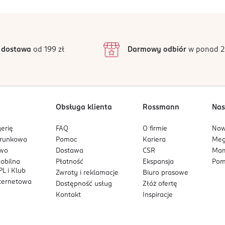
5
3
/5
ziećmi. Przeczytać uważnie sposób użycia. Unikać kontaktu ze sk
4
 nawet do 3 tygodni.
lampie UV/LED. Może powodować reakcję alergiczną.
3
2 opinii
 podstawie
inie są zweryfikowane zakupem.
2
 dostawa
od 199 zł
Darmowy odbiór
w ponad 2
1
Obsługa klienta
Rossmann
Nas
erię
FAQ
O firmie
No
arunkowa
Pomoc
Kariera
Me
owo
Dostawa
CSR
Mam
mobilna
Płatność
Ekspansja
Pom
L i Klub
Zwroty i reklamacje
Biuro prasowe
nternetowa
Dostępność usług
Złóż ofertę
Kontakt
Inspiracje