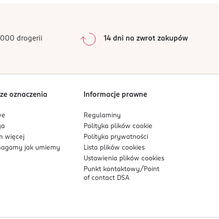
0
%
0
%
0
%
000 drogerii
14 dni na zwrot zakupów
0
%
Sortowanie wg
data: od najnowszej
ze oznaczenia
Informacje prawne
we
Regulaminy
ga
Polityka plików
cookie
 więcej
Polityka prywatności
agamy jak umiemy
Lista plików
cookies
Ustawienia plików
cookies
Punkt kontaktowy/
Point
of contact DSA