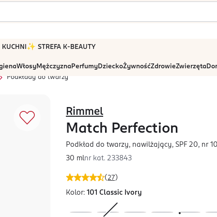
 W KUCHNI
✨ STREFA K-BEAUTY
igiena
Włosy
Mężczyzna
Perfumy
Dziecko
Żywność
Zdrowie
Zwierzęta
Dom
Podkłady do twarzy
Rimmel
Match Perfection
Podkład do twarzy, nawilżający, SPF 20, nr 10
30 ml
nr kat.
233843
(
27
)
Kolor:
101 Classic Ivory