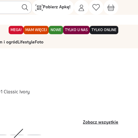
Pobierz Apkę!
MEGA!
MAM WIĘCEJ
NOWE
TYLKO U NAS
TYLKO ONLINE
 i ogród
Lifestyle
Foto
1 Classic Ivory
Zobacz wszystkie