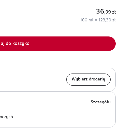
36
,99
zł
100 ml = 123,30 zł
aj do koszyka
Wybierz drogerię
Szczegóły
oczych