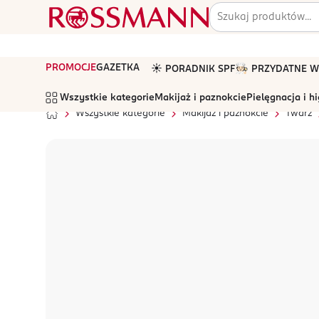
PROMOCJE
GAZETKA
☀️ PORADNIK SPF
🧑🏻‍🍳 PRZYDATNE
Wszystkie kategorie
Makijaż i paznokcie
Pielęgnacja i h
Wszystkie kategorie
Makijaż i paznokcie
Twarz