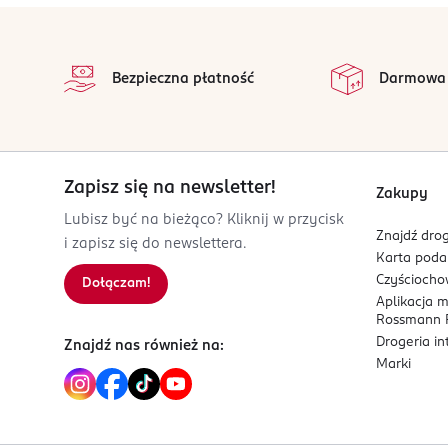
stopka
FR-Francja
na 
Wszystkie op
Kod EAN
Bezpieczna płatność
Darmowa
3 614220 954028
Zapisz się na newsletter!
Zakupy
Lubisz być na bieżąco? Kliknij w przycisk
Znajdź drog
i zapisz się do newslettera.
Karta pod
Czyścioch
Dołączam!
Aplikacja 
Rossmann P
Drogeria i
Znajdź nas również na:
Marki