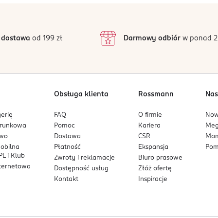
4,9
/5
4
3
27 opinii
podstawie
inie są zweryfikowane zakupem.
2
 dostawa
od 199 zł
Darmowy odbiór
w ponad 2
1
Obsługa klienta
Rossmann
Nas
erię
FAQ
O firmie
No
arunkowa
Pomoc
Kariera
Me
owo
Dostawa
CSR
Mam
mobilna
Płatność
Ekspansja
Pom
L i Klub
Zwroty i reklamacje
Biuro prasowe
nternetowa
Dostępność usług
Złóż ofertę
Kontakt
Inspiracje