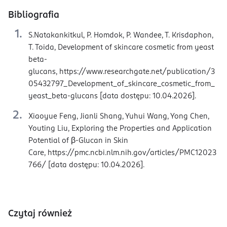
Bibliografia
S.Natakankitkul, P. Homdok, P. Wandee, T. Krisdaphon,
T. Toida, Development of skincare cosmetic from yeast
beta-
glucans, https://www.researchgate.net/publication/3
05432797_Development_of_skincare_cosmetic_from_
yeast_beta-glucans [data dostępu: 10.04.2026].
Xiaoyue Feng, Jianli Shang, Yuhui Wang, Yong Chen,
Youting Liu, Exploring the Properties and Application
Potential of β‐Glucan in Skin
Care, https://pmc.ncbi.nlm.nih.gov/articles/PMC12023
766/ [data dostępu: 10.04.2026].
Czytaj również