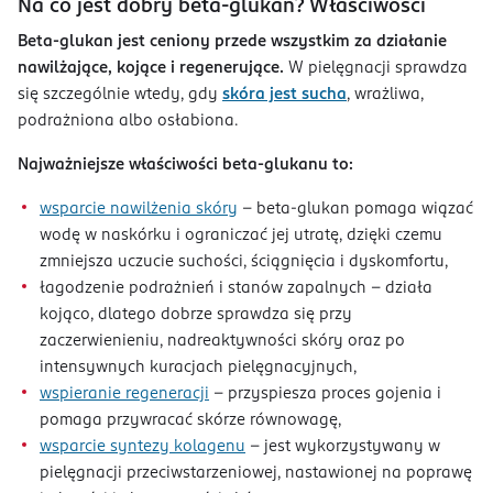
Na co jest dobry beta-glukan? Właściwości
Beta-glukan jest ceniony przede wszystkim za działanie
nawilżające, kojące i regenerujące.
W pielęgnacji sprawdza
się szczególnie wtedy, gdy
skóra jest sucha
, wrażliwa,
podrażniona albo osłabiona.
Najważniejsze właściwości beta-glukanu to:
wsparcie nawilżenia skóry
– beta-glukan pomaga wiązać
wodę w naskórku i ograniczać jej utratę, dzięki czemu
zmniejsza uczucie suchości, ściągnięcia i dyskomfortu,
łagodzenie podrażnień i stanów zapalnych – działa
kojąco, dlatego dobrze sprawdza się przy
zaczerwienieniu, nadreaktywności skóry oraz po
intensywnych kuracjach pielęgnacyjnych,
wspieranie regeneracji
– przyspiesza proces gojenia i
pomaga przywracać skórze równowagę,
wsparcie syntezy kolagenu
– jest wykorzystywany w
pielęgnacji przeciwstarzeniowej, nastawionej na poprawę