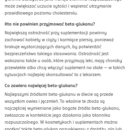
może zwiększać uczucie sytości i wspierać utrzymanie
prawidłowego poziomu cholesterolu.
Kto nie powinien przyjmować beta-glukanu?
Największą ostrożność przy suplementacji powinny
zachować kobiety w ciąży i karmiące piersią, ponieważ
brakuje wystarczających danych, by potwierdzić
bezpieczeństwo takiego stosowania. Ostrożność jest
wskazana także u osób, które przyjmują leki, mają choroby
przewlekłe albo chcą włączyć suplement na stałe — w takich
sytuacjach najlepiej skonsultować to z lekarzem.
Co zawiera najwięcej beta-glukanu?
Najlepszymi źródłami beta-glukanu w diecie są przede
wszystkim owies i jęczmień. To właśnie te zboża są
najczęściej wymieniane jako bogate źródła beta-glukanu,
zwłaszcza w kontekście jego działania jako błonnika
rozpuszczalnego. W kosmetykach i suplementach można
spotkać także beta-glukan pozyskiwany z drożdży, alg lub