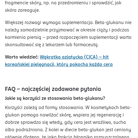
fragmencie skóry, np. na przedramieniu i sprawdzić, jak
skóra zareaguje.
Większej rozwagi wymaga suplementacja. Beta-glukanu nie
należy samodzielnie przyjmować w okresie ciąży i podczas
karmienia piersią – przed rozpoczęciem suplementacji warto
skonsultować się z lekarzem lub farmaceutą.
Warto wiedzieć:
Wąkrotka azjatycka (CICA) - hit
koreańskiej pielęgnacji, który pokocha każda cera
FAQ – najczęściej zadawane pytania
Jakie są korzyści ze stosowania beta-glukanu?
Korzyści zależą od formy stosowania. W kosmetykach beta-
glukan pomaga nawilżać skórę, wspiera jej regenerację i
dobrze sprawdza się wtedy, gdy cera jest wrażliwa, sucha
albo podrażniona. Z kolei w diecie beta-glukan jest ceniony
głównie dlatego, że jako frakcja błonnika rozpuszczalnego