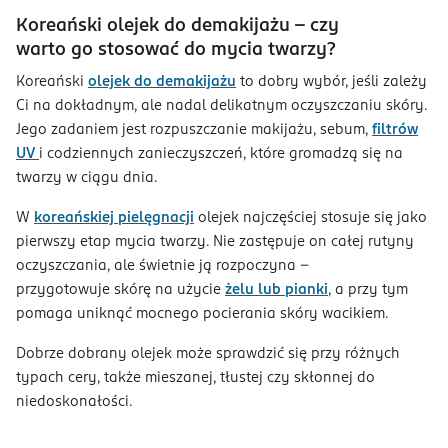
Koreański olejek do demakijażu – czy
warto go stosować do mycia twarzy?
Koreański
olejek do demakijażu
to dobry wybór, jeśli zależy
Ci na dokładnym, ale nadal delikatnym oczyszczaniu skóry.
Jego zadaniem jest rozpuszczanie makijażu, sebum,
filtrów
UV
i codziennych zanieczyszczeń, które gromadzą się na
twarzy w ciągu dnia.
W
koreańskiej pielęgnacji
olejek najczęściej stosuje się jako
pierwszy etap mycia twarzy. Nie zastępuje on całej rutyny
oczyszczania, ale świetnie ją rozpoczyna –
przygotowuje skórę na użycie
żelu lub pianki
, a przy tym
pomaga uniknąć mocnego pocierania skóry wacikiem.
Dobrze dobrany olejek może sprawdzić się przy różnych
typach cery, także mieszanej, tłustej czy skłonnej do
niedoskonałości.