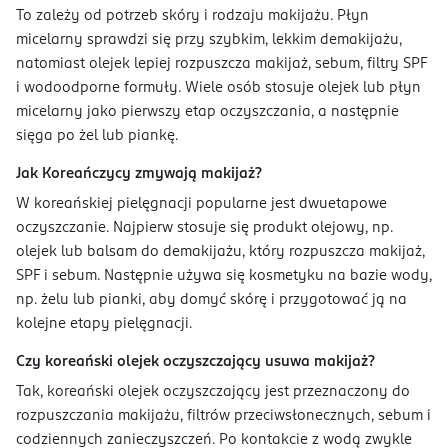
To zależy od potrzeb skóry i rodzaju makijażu. Płyn
micelarny sprawdzi się przy szybkim, lekkim demakijażu,
natomiast olejek lepiej rozpuszcza makijaż, sebum, filtry SPF
i wodoodporne formuły. Wiele osób stosuje olejek lub płyn
micelarny jako pierwszy etap oczyszczania, a następnie
sięga po żel lub piankę.
Jak Koreańczycy zmywają makijaż?
W koreańskiej pielęgnacji popularne jest dwuetapowe
oczyszczanie. Najpierw stosuje się produkt olejowy, np.
olejek lub balsam do demakijażu, który rozpuszcza makijaż,
SPF i sebum. Następnie używa się kosmetyku na bazie wody,
np. żelu lub pianki, aby domyć skórę i przygotować ją na
kolejne etapy pielęgnacji.
Czy koreański olejek oczyszczający usuwa makijaż?
Tak, koreański olejek oczyszczający jest przeznaczony do
rozpuszczania makijażu, filtrów przeciwsłonecznych, sebum i
codziennych zanieczyszczeń. Po kontakcie z wodą zwykle