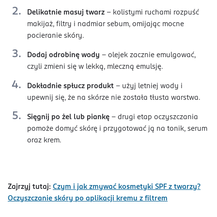
Delikatnie masuj twarz
– kolistymi ruchami rozpuść
makijaż, filtry i nadmiar sebum, omijając mocne
pocieranie skóry.
Dodaj odrobinę wody
– olejek zacznie emulgować,
czyli zmieni się w lekką, mleczną emulsję.
Dokładnie spłucz produkt
– użyj letniej wody i
upewnij się, że na skórze nie została tłusta warstwa.
Sięgnij po żel lub piankę
– drugi etap oczyszczania
pomoże domyć skórę i przygotować ją na tonik, serum
oraz krem.
Zajrzyj tutaj:
Czym i jak zmywać kosmetyki SPF z twarzy?
Oczyszczanie skóry po aplikacji kremu z filtrem