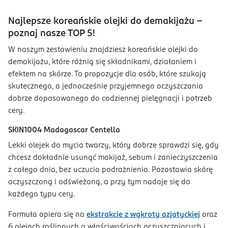
Najlepsze koreańskie olejki do demakijażu -
poznaj nasze TOP 5!
W naszym zestawieniu znajdziesz koreańskie olejki do
demakijażu, które różnią się składnikami, działaniem i
efektem na skórze. To propozycje dla osób, które szukają
skutecznego, a jednocześnie przyjemnego oczyszczania
dobrze dopasowanego do codziennej pielęgnacji i potrzeb
cery.
SKIN1004 Madagascar Centella
Lekki olejek do mycia twarzy, który dobrze sprawdzi się, gdy
chcesz dokładnie usunąć makijaż, sebum i zanieczyszczenia
z całego dnia, bez uczucia podrażnienia. Pozostawia skórę
oczyszczoną i odświeżoną, a przy tym nadaje się do
każdego typu cery.
Formuła opiera się na
ekstrakcie z wąkroty azjatyckiej
oraz
6 olejach roślinnych o właściwościach oczyszczających i