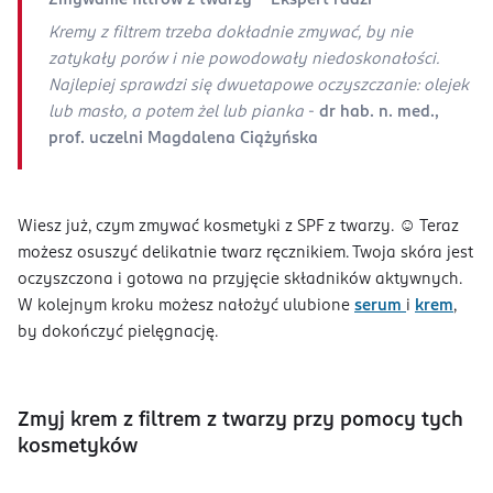
Zmywanie filtrów z twarzy - Ekspert radzi
Kremy z filtrem trzeba dokładnie zmywać, by nie
zatykały porów i nie powodowały niedoskonałości.
Najlepiej sprawdzi się dwuetapowe oczyszczanie: olejek
lub masło, a potem żel lub pianka
-
dr hab. n. med.,
prof. uczelni Magdalena Ciążyńska
Wiesz już, czym zmywać kosmetyki z SPF z twarzy. ☺️ Teraz
możesz osuszyć delikatnie twarz ręcznikiem. Twoja skóra jest
oczyszczona i gotowa na przyjęcie składników aktywnych.
W kolejnym kroku możesz nałożyć ulubione
serum
i
krem
,
by dokończyć pielęgnację.
Zmyj krem z filtrem z twarzy przy pomocy tych
kosmetyków