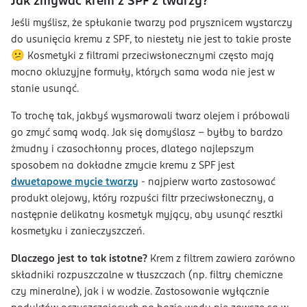
Jak zmywać krem z SPF z twarzy?
Jeśli myślisz, że spłukanie twarzy pod prysznicem wystarczy
do usunięcia kremu z SPF, to niestety nie jest to takie proste
😕 Kosmetyki z filtrami przeciwsłonecznymi często mają
mocno okluzyjne formuły, których sama woda nie jest w
stanie usunąć.
To trochę tak, jakbyś wysmarowali twarz olejem i próbowali
go zmyć samą wodą. Jak się domyślasz - byłby to bardzo
żmudny i czasochłonny proces, dlatego najlepszym
sposobem na dokładne zmycie kremu z SPF jest
dwuetapowe mycie twarzy
- najpierw warto zastosować
produkt olejowy, który rozpuści filtr przeciwsłoneczny, a
następnie delikatny kosmetyk myjący, aby usunąć resztki
kosmetyku i zanieczyszczeń.
Dlaczego jest to tak istotne?
Krem z filtrem zawiera zarówno
składniki rozpuszczalne w tłuszczach (np. filtry chemiczne
czy mineralne), jak i w wodzie. Zastosowanie wyłącznie