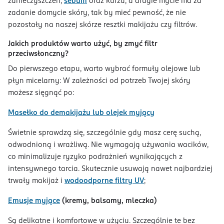
zanieczyszczeń,
sebum
oraz kurzu, a drugie mycie ma za
zadanie domycie skóry, tak by mieć pewność, że nie
pozostały na naszej skórze resztki makijażu czy filtrów.
Jakich produktów warto użyć, by zmyć filtr
przeciwsłonczny?
Do pierwszego etapu, warto wybrać formuły olejowe lub
płyn micelarny: W zależności od potrzeb Twojej skóry
możesz sięgnąć po:
Masełko do demakijażu lub olejek myjący
Świetnie sprawdzą się, szczególnie gdy masz cerę suchą,
odwodnioną i wrażliwą. Nie wymagają używania wacików,
co minimalizuje ryzyko podrażnień wynikających z
intensywnego tarcia. Skutecznie usuwają nawet najbardziej
trwały makijaż i
wodoodporne filtry UV
;
Emusje myjące
(kremy, balsamy, mleczka)
Są delikatne i komfortowe w użyciu. Szczególnie te bez