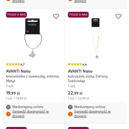
drogerii
drogerii
TYLKO U NAS
TYLKO U NAS
4,7
4,4
AVANTI
Nanu
AVANTI
Nanu
bransoletka z zawieszką, srebrna,
łańcuszek, złoty, Zielony
Motyl
Sześciokąt
1 szt.
1 szt.
19
22
,
99 zł
,
99 zł
1 szt. = 19,99 zł
1 szt. = 22,99 zł
Niedostępny online
Niedostępny online
Sprawdź dostępność w
Sprawdź dostępność w
drogerii
drogerii