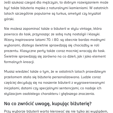
Jeśli szukasz czegoś dla mężczyzn, to dobrym rozwiązaniem może
być także biżuteria męska z naturalnymi kamieniami. W ostatnich
latach szczególnie popularne są turkus, ametyst czy kryształ
górski.
Nie możesz zapominać także o biżuterii w stylu vintage, która
powraca do łask, przynosząc ze sobą nutę nostalgii i klasyki.
Wzory inspirowane latami 70. i 80. są obecnie bardzo modnymi
wyborami, dlatego świetnie sprawdzają się chociażby w roli
prezentu. Klasyczne perły także coraz mocniej wracają do łask.
Świetnie sprawdzają się zarówno na co dzień, jak i jako element
formalnych kreacji.
Musisz wiedzieć także o tym, że w ostatnich latach prawdziwym
przełomem stała się biżuteria personalizowana. Ludzie coraz
częściej decydują się na noszenie biżuterii z wygrawerowanymi
inicjałami, datami czy specjalnymi sentencjami, co nadaje ich
stylizacjom osobistego charakteru i głębszego znaczenia.
Na co zwrócić uwagę, kupując biżuterię?
Przy wyborze biżuterii warto kierować się nie tylko jej wyglądem,