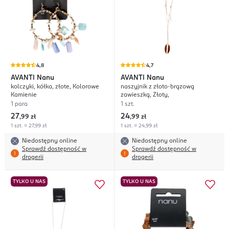
4,8
4,7
AVANTI
Nanu
AVANTI
Nanu
kolczyki, kółka, złote, Kolorowe
naszyjnik z złoto-brązową
Kamienie
zawieszką, Złoty,
1 para
1 szt.
27
24
,
99 zł
,
99 zł
1 szt. = 27,99 zł
1 szt. = 24,99 zł
Niedostępny online
Niedostępny online
Sprawdź dostępność w
Sprawdź dostępność w
drogerii
drogerii
TYLKO U NAS
TYLKO U NAS