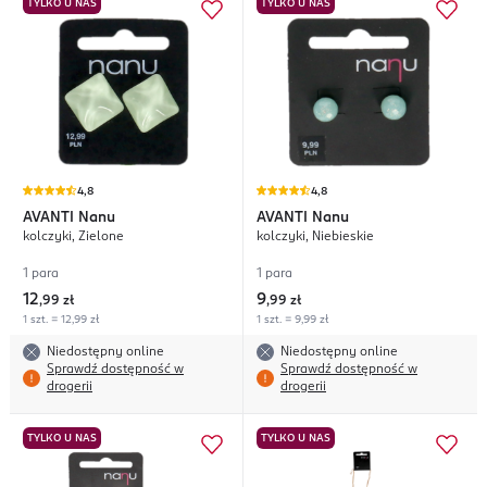
TYLKO U NAS
TYLKO U NAS
4,8
4,8
AVANTI
Nanu
AVANTI
Nanu
kolczyki, Zielone
kolczyki, Niebieskie
1 para
1 para
12
9
,
99 zł
,
99 zł
1 szt. = 12,99 zł
1 szt. = 9,99 zł
Niedostępny online
Niedostępny online
Sprawdź dostępność w
Sprawdź dostępność w
drogerii
drogerii
TYLKO U NAS
TYLKO U NAS