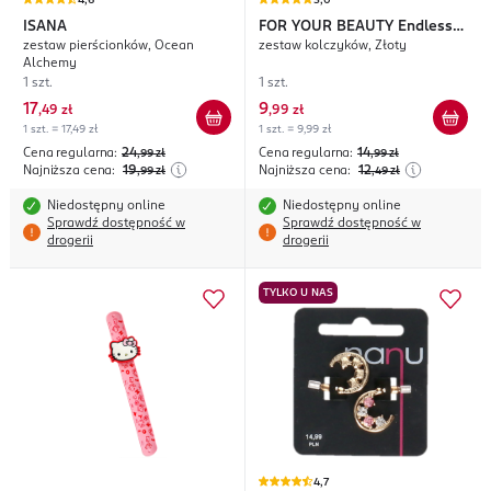
4,6
5,0
ISANA
FOR YOUR BEAUTY
Endless
zestaw pierścionków, Ocean
zestaw kolczyków, Złoty
Summer Eternal Glow
Alchemy
1 szt.
1 szt.
17
9
,
49 zł
,
99 zł
1 szt. = 17,49 zł
1 szt. = 9,99 zł
Cena regularna:
24
Cena regularna:
14
,99
zł
,99
zł
Najniższa cena:
19
Najniższa cena:
12
,99
zł
,49
zł
Niedostępny online
Niedostępny online
Sprawdź dostępność w
Sprawdź dostępność w
drogerii
drogerii
TYLKO U NAS
4,7