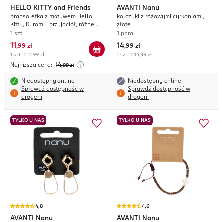
HELLO KITTY
and Friends
AVANTI
Nanu
bransoletka z motywem Hello
kolczyki z różowymi cyrkoniami,
Kitty, Kuromi i przyjaciół, różne
złote
rodzaje
1 szt.
1 para
11
14
,
99 zł
,
99 zł
1 szt. = 11,99 zł
1 szt. = 14,99 zł
Najniższa cena:
14
,99
zł
Niedostępny online
Niedostępny online
Sprawdź dostępność w
Sprawdź dostępność w
drogerii
drogerii
TYLKO U NAS
TYLKO U NAS
4,8
4,6
AVANTI
Nanu
AVANTI
Nanu