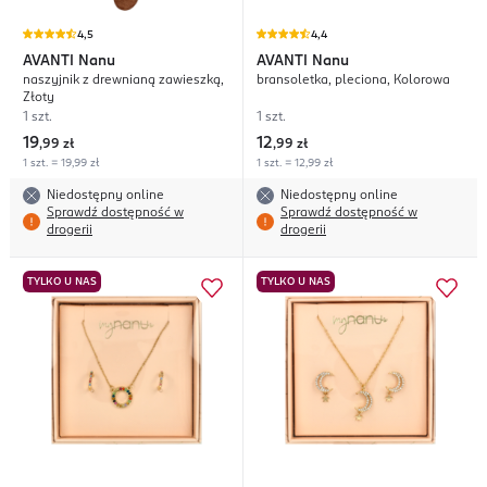
4,5
4,4
AVANTI
Nanu
AVANTI
Nanu
naszyjnik z drewnianą zawieszką,
bransoletka, pleciona, Kolorowa
Złoty
1 szt.
1 szt.
19
12
,
99 zł
,
99 zł
1 szt. = 19,99 zł
1 szt. = 12,99 zł
Niedostępny online
Niedostępny online
Sprawdź dostępność w
Sprawdź dostępność w
drogerii
drogerii
TYLKO U NAS
TYLKO U NAS