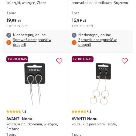
kolczyki, wiszące, Złote
bransoletka, koralikowa, Brązowa
1 para
1 szt.
19
16
,
99 zł
,
99 zł
1 szt. = 19,99 zł
1 szt. = 16,99 zł
Niedostępny online
Niedostępny online
Sprawdź dostępność w
Sprawdź dostępność w
drogerii
drogerii
TYLKO U NAS
TYLKO U NAS
4,8
4,8
AVANTI
Nanu
AVANTI
Nanu
kolczyki z cyrkoniami, wiszące,
kolczyki z perełkami, złote,
Srebrne
1 para
1 para