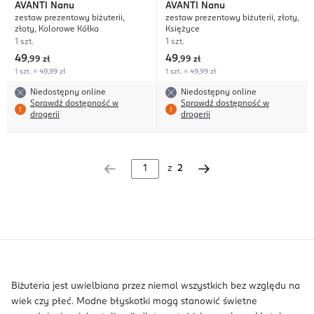
AVANTI
Nanu
AVANTI
Nanu
zestaw prezentowy biżuterii,
zestaw prezentowy biżuterii, złoty,
złoty, Kolorowe Kółka
Księżyce
1 szt.
1 szt.
49
49
,
99 zł
,
99 zł
1 szt. = 49,99 zł
1 szt. = 49,99 zł
Niedostępny online
Niedostępny online
Sprawdź dostępność w
Sprawdź dostępność w
drogerii
drogerii
z
2
Biżuteria jest uwielbiana przez niemal wszystkich bez względu na
wiek czy płeć. Modne błyskotki mogą stanowić świetne