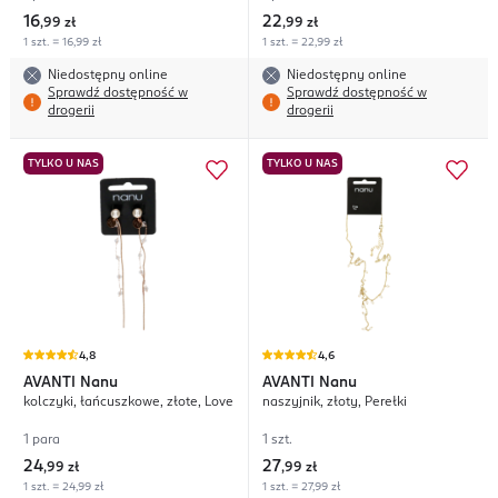
16
22
,
99 zł
,
99 zł
1 szt. = 16,99 zł
1 szt. = 22,99 zł
Niedostępny online
Niedostępny online
Sprawdź dostępność w
Sprawdź dostępność w
drogerii
drogerii
TYLKO U NAS
TYLKO U NAS
4,8
4,6
AVANTI
Nanu
AVANTI
Nanu
kolczyki, łańcuszkowe, złote, Love
naszyjnik, złoty, Perełki
1 para
1 szt.
24
27
,
99 zł
,
99 zł
1 szt. = 24,99 zł
1 szt. = 27,99 zł