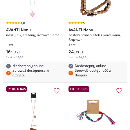
4,8
5,0
AVANTI
Nanu
AVANTI
Nanu
naszyjnik, srebrny, Różowe Serce
zestaw bransoletek z koralikami,
Brązowe
1 szt.
1 szt.
16
24
,
99 zł
,
99 zł
1 szt. = 16,99 zł
1 szt. = 24,99 zł
Niedostępny online
Niedostępny online
Sprawdź dostępność w
Sprawdź dostępność w
drogerii
drogerii
TYLKO U NAS
TYLKO U NAS