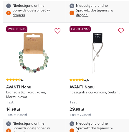
Niedostępny online
Niedostępny online
Sprawdź dostępność w
Sprawdź dostępność w
drogerii
drogerii
TYLKO U NAS
TYLKO U NAS
4,8
4,6
AVANTI
Nanu
AVANTI
Nanu
bransoletka, koralikowa,
naszyjnik z cyrkoniami, Srebrny
Marmurkowa
1 szt.
1 szt.
14
29
,
99 zł
,
99 zł
1 szt. = 14,99 zł
1 szt. = 29,99 zł
Niedostępny online
Niedostępny online
Sprawdź dostępność w
Sprawdź dostępność w