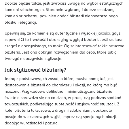
Dobrze będzie także, jeśli zwrócisz uwagę na wybór estetycznych
kamieni szlachetnych. Starannie wybrany i dobrze osadzony
kamień szlachetny powinien dodać biżuterii niepowtarzalnego
blasku i elegancji.
Upewnij się, że kamienie są autentyczne i wysokiej jakości, gdyż
zapewni Ci to trwałość i atrakcyjny wygląd biżuterii. Jeśli szukasz
czegoś nieoczywistego, to może Cię zainteresować także sztuczna
biżuteria. Jest ona dobrym rozwiązaniem dla osób, które lubią
tworzyć nieoczywiste stylizacje.
Jak stylizować biżuterię?
Jedną z podstawowych zasad, o której musisz pamiętać, jest
dostosowanie biżuterii do charakteru i okazji, na którą ma być
noszona. Przykładowo delikatna i minimalistyczna biżuteria
świetnie sprawdza się na co dzień, w pracy czy podczas spotkań
towarzyskich, podkreślając subtelność i szykowność stylizacji. Z
kolei biżuteria luksusowa, z drogimi zdobieniami, doskonale
pasuje do wieczorowych wyjść, imprez czy specjalnych okazji,
dodając wyrazistości i pazura.