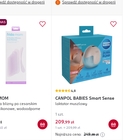
wdź dostępność w drogerii
Sprawdź dostępność w drogerii
 NAS
4,8
 MOM
CANPOL BABIES
Smart Sense
na blizny po cesarskim
laktator muszlowy
silikonowe, wodoodporne
1 szt.
209
zł
,
99 zł
,50 zł
1 szt. = 209,99 zł
Najniższa cena:
249
,99
zł