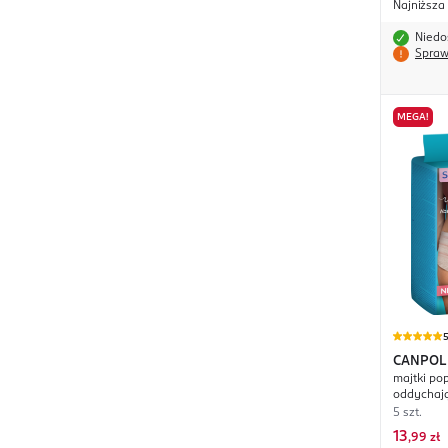
Najniższa
Niedo
Spraw
MEGA!
CANPOL
majtki po
oddychają
5 szt.
13
,
99 zł