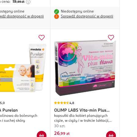
a cena:
19
,99
zł
ostępny online
Niedostępny online
wdź dostępność w drogerii
Sprawdź dostępność w drogerii
5,0
4,8
A
Purelan
OLIMP LABS
Vita-min Plus
olinowa do bolesnych
kapsułki dla kobiet planujących
Mama
 i suchej skóry
ciąże, w ciąży i w trakcie laktacji,
suplement diety
30 szt.
26
,
99 zł