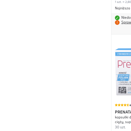
1 szt. = 2,80
Najniższa
Niedo
Spraw
4
PRENAT
kapsułki d
ciąży, su
30 szt.