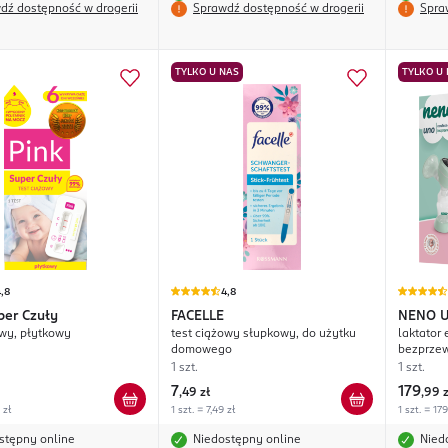
dź dostępność w drogerii
Sprawdź dostępność w drogerii
Spra
TYLKO U NAS
TYLKO U
,8
4,8
per Czuły
FACELLE
NENO
owy, płytkowy
test ciążowy słupkowy, do użytku
laktator 
domowego
bezprze
1 szt.
1 szt.
7
179
,
49 zł
,
99 z
 zł
1 szt. = 7,49 zł
1 szt. = 179
stępny online
Niedostępny online
Nied