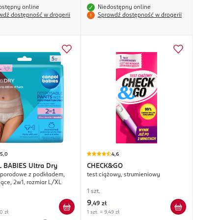
ostępny online
Niedostępny online
wdź dostępność w drogerii
Sprawdź dostępność w drogerii
5,0
4,6
 BABIES
Ultra Dry
CHECK&GO
oporodowe z podkładem,
test ciążowy, strumieniowy
ące, 2w1, rozmiar L/XL
1 szt.
9
,
49 zł
80 zł
1 szt. = 9,49 zł