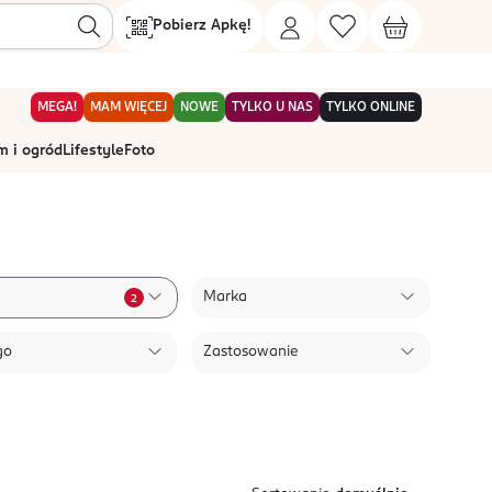
Pobierz Apkę!
MEGA!
MAM WIĘCEJ
NOWE
TYLKO U NAS
TYLKO ONLINE
 i ogród
Lifestyle
Foto
Marka
2
go
Zastosowanie