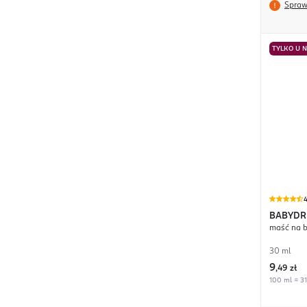
Spraw
TYLKO U 
4
BABYD
maść na 
30 ml
9
,
49 zł
100 ml = 31