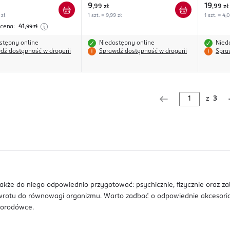
9
19
,
99 zł
,
99 zł
 zł
1 szt. = 9,99 zł
1 szt. = 4,
 cena:
41
,99
zł
stępny online
Niedostępny online
Nied
dź dostępność w drogerii
Sprawdź dostępność w drogerii
Spra
z
3
także do niego odpowiednio przygotować: psychicznie, fizycznie oraz 
powrotu do równowagi organizmu. Warto zadbać o odpowiednie akcesoria
 porodówce.