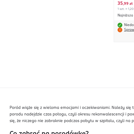
35
,
99 zł
1 szt. = 1,20
Najniższa
Niedo
Spraw
Poród wiąże się z wieloma emocjami i oczekiwaniami. Należy się 
porodu nadejdzie czas połogu, czyli okresu rekonwalescencji i 
się, że niczego nie zabraknie podczas pobytu w szpitalu, czyli na