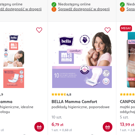
stępny online
Niedostępny online
Nied
dź dostępność w drogerii
Sprawdź dostępność w drogerii
Spra
MEGA!
,9
4,8
amma
BELLA
Mamma Comfort
CANPOL
higieniczne, idealne
podkłady higieniczne, poporodowe
majtki p
połogu
oddychaj
10 szt.
5 szt.
6
13
,
79 zł
,
99 zł
 zł
1 szt. = 0,68 zł
1 szt. = 2,