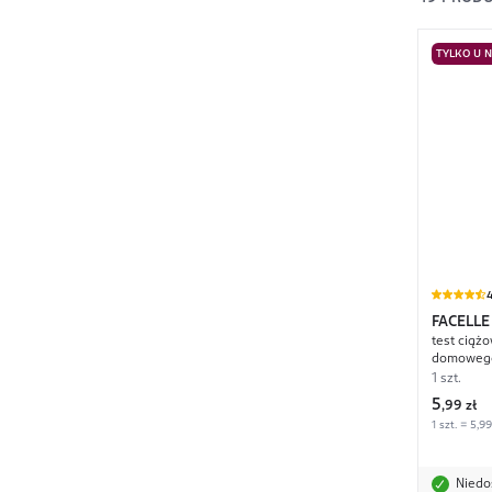
TYLKO U 
4
FACELLE
test ciąż
domoweg
1 szt.
5
,
99 zł
1 szt. = 5,99
Niedo