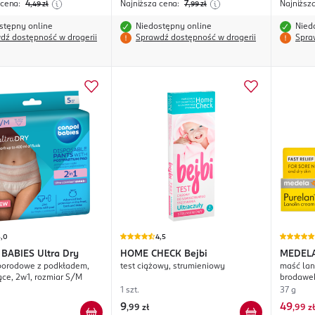
 cena:
4
Najniższa cena:
7
Najniższ
,49
zł
,99
zł
stępny online
Niedostępny online
Nied
dź dostępność w drogerii
Sprawdź dostępność w drogerii
Spra
5,0
4,5
 BABIES
Ultra Dry
HOME CHECK
Bejbi
MEDEL
porodowe z podkładem,
test ciążowy, strumieniowy
maść lan
ce, 2w1, rozmiar S/M
brodawek
1 szt.
37 g
9
49
,
99 zł
,
99 zł