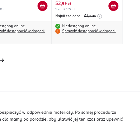
suplement diety
52
,
99 zł
00 zł
1 szt. = 1,77 zł
Najniższa cena:
61
,99
zł
ostępny online
Niedostępny online
wdź dostępność w drogerii
Sprawdź dostępność w drogerii
zabezpieczyć w odpowiednie materiały. Po samej procedurze
 dla mamy po porodzie, aby ułatwić jej ten czas oraz upewnić