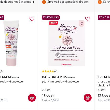
dź dostępność w drogerii
Sprawdź dostępność w drogerii
Spra
NAS
TYLKO U NAS
TYLKO U
,9
4,1
REAM
Mamas
BABYDREAM
Mamas
FRIDA
brodawki sutkowe
płatki na brodawki sutkowe
plastry 
cięciu, 
20 szt.
6 szt.
15
128
,
99 zł
,
99 
,63 zł
1 szt. = 0,80 zł
1 szt. = 21