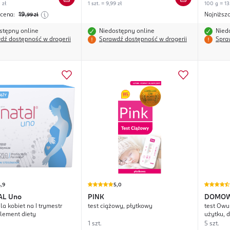
 zł
1 szt. = 9,99 zł
100 g = 135
 cena:
19
Najniższ
,99
zł
stępny online
Niedostępny online
Nied
dź dostępność w drogerii
Sprawdź dostępność w drogerii
Spra
,9
5,0
AL
Uno
PINK
DOMOW
la kobiet na I trymestr
test ciążowy, płytkowy
test Owu
plement diety
użytku, 
1 szt.
5 szt.