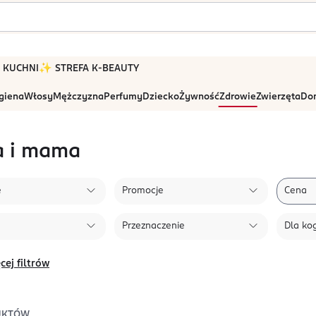
 W KUCHNI
✨ STREFA K-BEAUTY
igiena
Włosy
Mężczyzna
Perfumy
Dziecko
Żywność
Zdrowie
Zwierzęta
Dom
a i mama
e
Promocje
Cena
Przeznaczenie
Dla ko
cej filtrów
UKTÓW