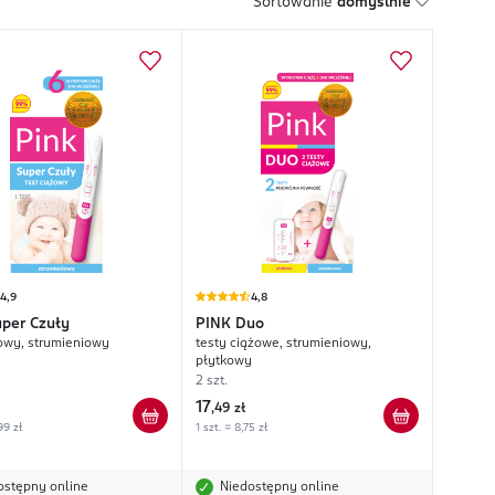
Sortowanie
domyślnie
4,9
4,8
per Czuły
PINK
Duo
żowy, strumieniowy
testy ciążowe, strumieniowy,
płytkowy
2 szt.
17
,
49 zł
99 zł
1 szt. = 8,75 zł
ostępny online
Niedostępny online