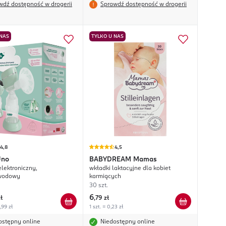
wdź dostępność w drogerii
Sprawdź dostępność w drogerii
 NAS
TYLKO U NAS
4,8
4,5
Uno
BABYDREAM
Mamas
elektroniczny,
wkładki laktacyjne dla kobiet
wodowy
karmiących
30 szt.
6
ł
,
79 zł
,99 zł
1 szt. = 0,23 zł
ostępny online
Niedostępny online