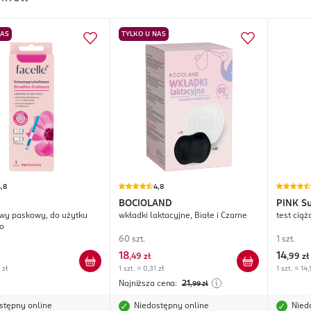
NAS
TYLKO U NAS
,8
4,8
BOCIOLAND
PINK
Su
owy paskowy, do użytku
wkładki laktacyjne, Białe i Czarne
test cią
o
60 szt.
1 szt.
18
14
,
49 zł
,
99 zł
 zł
1 szt. = 0,31 zł
1 szt. = 14,
Najniższa cena:
21
,99
zł
stępny online
Niedostępny online
Nied