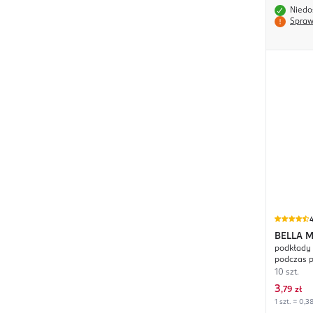
Niedo
Spraw
4
BELLA
M
podkłady 
podczas 
10 szt.
3
,
79 zł
1 szt. = 0,38