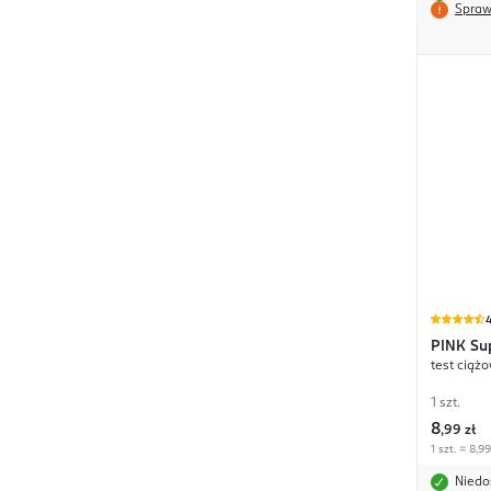
Spraw
4
PINK
Su
test ciąż
1 szt.
8
,
99 zł
1 szt. = 8,99
Niedo