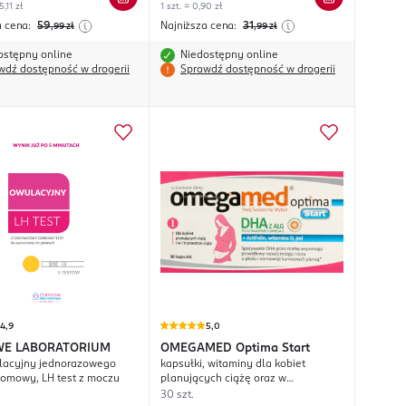
,11 zł
1 szt. = 0,90 zł
a cena:
59
Najniższa cena:
31
,99
zł
,99
zł
ostępny online
Niedostępny online
wdź dostępność w drogerii
Sprawdź dostępność w drogerii
4,9
5,0
E LABORATORIUM
OMEGAMED
Optima Start
lacyjny jednorazowego
kapsułki, witaminy dla kobiet
domowy, LH test z moczu
planujących ciążę oraz w
pierwszych miesiącach ciąży ,
30 szt.