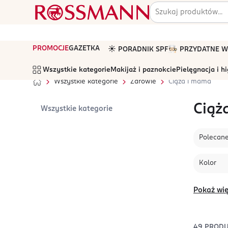
PROMOCJE
GAZETKA
☀️ PORADNIK SPF
🧑🏻‍🍳 PRZYDATNE
Wszystkie kategorie
Makijaż i paznokcie
Pielęgnacja i h
Wszystkie kategorie
Zdrowie
Ciąża i mama
Ciąż
Wszystkie kategorie
Polecan
Kolor
Pokaż wię
49
PROD