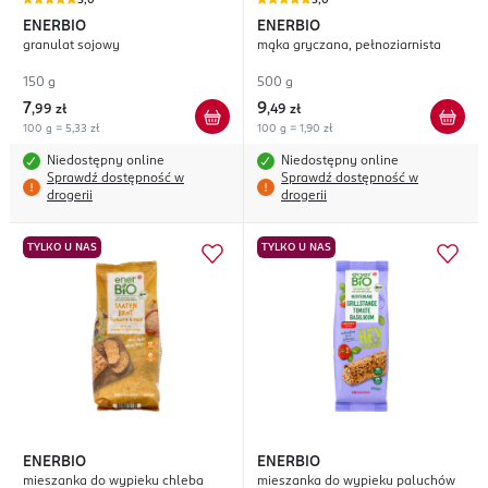
5,0
5,0
ENERBIO
ENERBIO
granulat sojowy
mąka gryczana, pełnoziarnista
150 g
500 g
7
9
,
99 zł
,
49 zł
100 g = 5,33 zł
100 g = 1,90 zł
Niedostępny online
Niedostępny online
Sprawdź dostępność w
Sprawdź dostępność w
drogerii
drogerii
TYLKO U NAS
TYLKO U NAS
ENERBIO
ENERBIO
mieszanka do wypieku chleba
mieszanka do wypieku paluchów