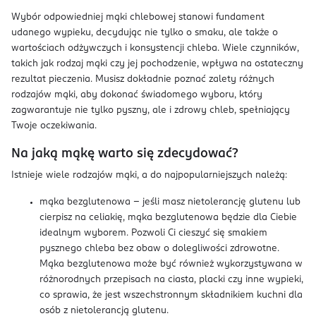
Wybór odpowiedniej mąki chlebowej stanowi fundament
udanego wypieku, decydując nie tylko o smaku, ale także o
wartościach odżywczych i konsystencji chleba. Wiele czynników,
takich jak rodzaj mąki czy jej pochodzenie, wpływa na ostateczny
rezultat pieczenia. Musisz dokładnie poznać zalety różnych
rodzajów mąki, aby dokonać świadomego wyboru, który
zagwarantuje nie tylko pyszny, ale i zdrowy chleb, spełniający
Twoje oczekiwania.
Na jaką mąkę warto się zdecydować?
Istnieje wiele rodzajów mąki, a do najpopularniejszych należą:
mąka bezglutenowa – jeśli masz nietolerancję glutenu lub
cierpisz na celiakię, mąka bezglutenowa będzie dla Ciebie
idealnym wyborem. Pozwoli Ci cieszyć się smakiem
pysznego chleba bez obaw o dolegliwości zdrowotne.
Mąka bezglutenowa może być również wykorzystywana w
różnorodnych przepisach na ciasta, placki czy inne wypieki,
co sprawia, że jest wszechstronnym składnikiem kuchni dla
osób z nietolerancją glutenu.