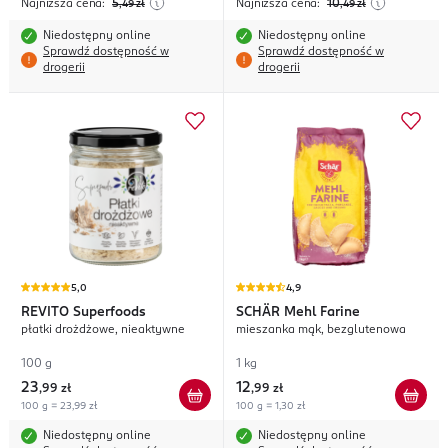
Najniższa cena:
5
Najniższa cena:
10
,49
zł
,49
zł
Niedostępny online
Niedostępny online
Sprawdź dostępność w
Sprawdź dostępność w
drogerii
drogerii
5,0
4,9
REVITO
Superfoods
SCHÄR
Mehl Farine
płatki drożdżowe, nieaktywne
mieszanka mąk, bezglutenowa
100 g
1 kg
23
12
,
99 zł
,
99 zł
100 g = 23,99 zł
100 g = 1,30 zł
Niedostępny online
Niedostępny online