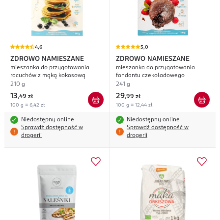
4,6
5,0
ZDROWO NAMIESZANE
ZDROWO NAMIESZANE
mieszanka do przygotowania
mieszanka do przygotowania
racuchów z mąką kokosową
fondantu czekoladowego
210 g
241 g
13
29
,
49 zł
,
99 zł
100 g = 6,42 zł
100 g = 12,44 zł
Niedostępny online
Niedostępny online
Sprawdź dostępność w
Sprawdź dostępność w
drogerii
drogerii