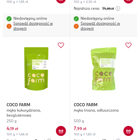
100 g = 1,95 zł
100 g = 2,30 zł
Najniższa cena:
14
,99
zł
Niedostępny online
Niedostępny online
Sprawdź dostępność w
Sprawdź dostępność w
drogerii
drogerii
COCO FARM
COCO FARM
mąka kukurydziana,
mąka lniana, odłuszczona
bezglutenowa
250 g
500 g
4
7
,
19 zł
,
99 zł
100 g = 1,68 zł
100 g = 1,60 zł