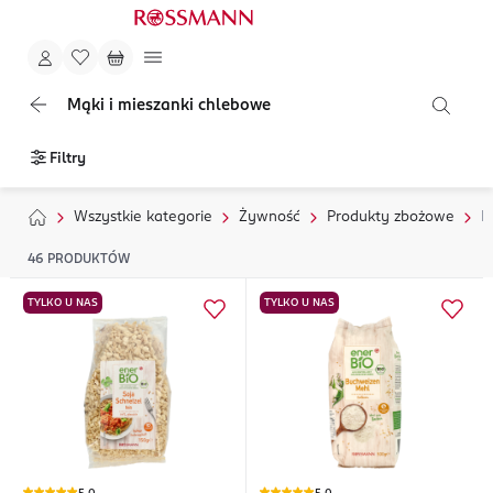
Mąki i mieszanki chlebowe
Filtry
Wszystkie kategorie
Żywność
Produkty zbożowe
M
46
PRODUKTÓW
TYLKO U NAS
TYLKO U NAS