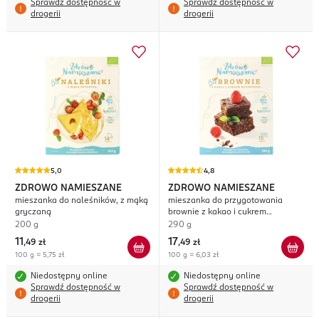
Sprawdź dostępność w
Sprawdź dostępność w
drogerii
drogerii
5,0
4,8
ZDROWO NAMIESZANE
ZDROWO NAMIESZANE
mieszanka do naleśników, z mąką
mieszanka do przygotowania
gryczaną
brownie z kakao i cukrem
kokosowym
200 g
290 g
11
17
,
49 zł
,
49 zł
100 g = 5,75 zł
100 g = 6,03 zł
Niedostępny online
Niedostępny online
Sprawdź dostępność w
Sprawdź dostępność w
drogerii
drogerii