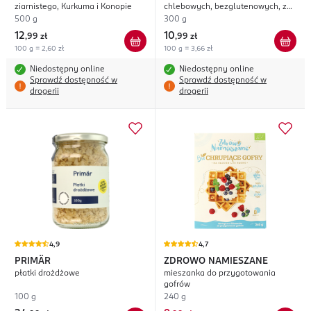
ziarnistego, Kurkuma i Konopie
chlebowych, bezglutenowych, z
Pomidorem i Bazylią
500 g
300 g
12
10
,
99 zł
,
99 zł
100 g = 2,60 zł
100 g = 3,66 zł
Niedostępny online
Niedostępny online
Sprawdź dostępność w
Sprawdź dostępność w
drogerii
drogerii
4,9
4,7
PRIMÄR
ZDROWO NAMIESZANE
płatki drożdżowe
mieszanka do przygotowania
gofrów
100 g
240 g