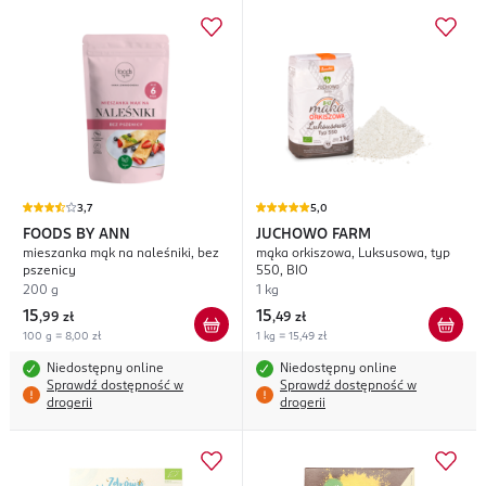
3,7
5,0
FOODS BY ANN
JUCHOWO FARM
mieszanka mąk na naleśniki, bez
mąka orkiszowa, Luksusowa, typ
pszenicy
550, BIO
200 g
1 kg
15
15
,
99 zł
,
49 zł
100 g = 8,00 zł
1 kg = 15,49 zł
Niedostępny online
Niedostępny online
Sprawdź dostępność w
Sprawdź dostępność w
drogerii
drogerii