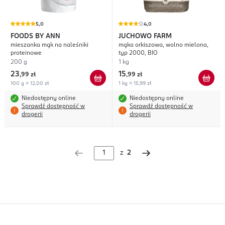
5,0
4,0
FOODS BY ANN
JUCHOWO FARM
mieszanka mąk na naleśniki
mąka orkiszowa, wolno mielona,
proteinowe
typ 2000, BIO
200 g
1 kg
23
15
,
99 zł
,
99 zł
100 g = 12,00 zł
1 kg = 15,99 zł
Niedostępny online
Niedostępny online
Sprawdź dostępność w
Sprawdź dostępność w
drogerii
drogerii
z
2