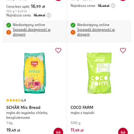
Najniższa cena:
16
16
,49
zł
Cena bez apki:
,99
zł
100 g = 6,25 zł
Najniższa cena:
16
,99
zł
Niedostępny online
Niedostępny online
Sprawdź dostępność w
Sprawdź dostępność w
drogerii
drogerii
4,9
SCHÄR
Mix Bread
COCO FARM
mąka do wypieku chleba,
mąka z tapioki
bezglutenowa
1 kg
500 g
19
11
,
49 zł
,
49 zł