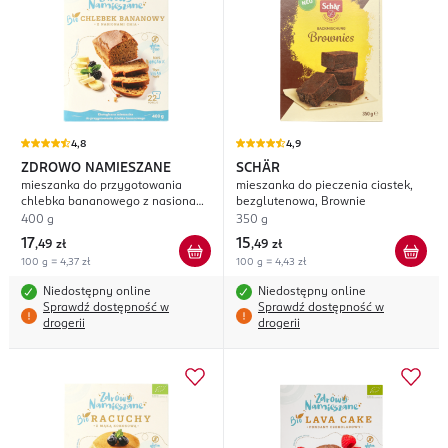
4,8
4,9
ZDROWO NAMIESZANE
SCHÄR
mieszanka do przygotowania
mieszanka do pieczenia ciastek,
chlebka bananowego z nasionami
bezglutenowa, Brownie
Chia
400 g
350 g
17
15
,
49 zł
,
49 zł
100 g = 4,37 zł
100 g = 4,43 zł
Niedostępny online
Niedostępny online
Sprawdź dostępność w
Sprawdź dostępność w
drogerii
drogerii