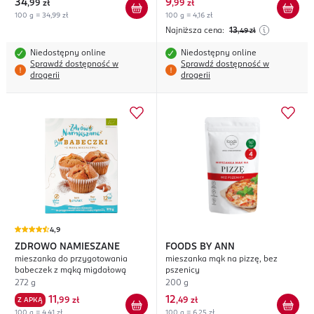
34
9
,
99 zł
,
99 zł
100 g = 34,99 zł
100 g = 4,16 zł
Najniższa cena:
13
,49
zł
Niedostępny online
Niedostępny online
Sprawdź dostępność w
Sprawdź dostępność w
drogerii
drogerii
4,9
ZDROWO NAMIESZANE
FOODS BY ANN
mieszanka do przygotowania
mieszanka mąk na pizzę, bez
babeczek z mąką migdałową
pszenicy
272 g
200 g
11
12
Z APKĄ
,
99 zł
,
49 zł
100 g = 4,41 zł
100 g = 6,25 zł