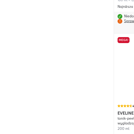
100 ml = 12
Najniższa
Niedo
Spraw
MEGA!
4
EVELINE
tonik-pee
Therapy 
wygładza
Shot
BHA, PHA
200 ml