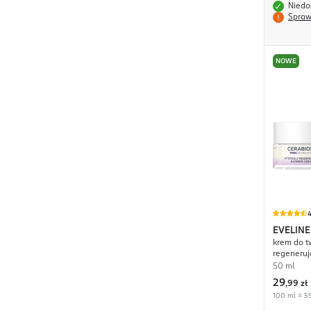
Niedo
Spraw
NOWE
4
EVELINE
krem do tw
Cerabio
regeneruj
50 ml
29
,
99 zł
100 ml = 59