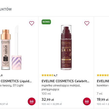
UKTÓW
NOWE
,8
4,7
 COSMETICS
Liquid
EVELINE COSMETICS
Celebrity
EVELIN
o twarzy, 01 Light
mgiełka utrwalająca makijaż,
korektor 
age
Skin
Camouf
pielęgnująca
100 ml
7 ml
32
19
,
99 zł
,
99 zł
5,57 zł
100 ml = 32,99 zł
100 ml = 2