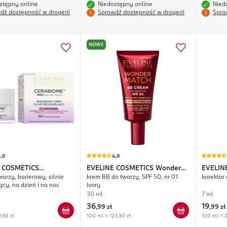
stępny online
Niedostępny online
Nied
dź dostępność w drogerii
Sprawdź dostępność w drogerii
Spra
NOWE
,8
4,8
 COSMETICS
EVELINE COSMETICS
Wonder
EVELIN
arzy, barierowy, silnie
krem BB do twarzy, SPF 50, nr 01
korektor
me
Match
Camouf
ący, na dzień i na noc
Ivory
30 ml
7 ml
36
19
,
99 zł
,
99 zł
,98 zł
100 ml = 123,30 zł
100 ml = 2