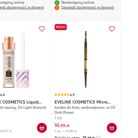
ostępny online
Niedostępny online
wdź dostępność w drogerii
Sprawdź dostępność w drogerii
MEGA!
4,8
4,9
E COSMETICS
Liquid
EVELINE COSMETICS
Micro
 do twarzy, 04 Light Almond
kredka do brwi, wodoodporna, nr 03
lage
Precise
Dark Brown
1 szt.
10
,
99 zł
85,57 zł
1 szt. = 10,99 zł