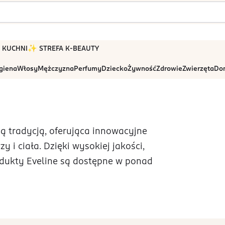
 W KUCHNI
✨ STREFA K-BEAUTY
igiena
Włosy
Mężczyzna
Perfumy
Dziecko
Żywność
Zdrowie
Zwierzęta
Dom
ą tradycją, oferująca innowacyjne
 i ciała. Dzięki wysokiej jakości,
odukty Eveline są dostępne w ponad