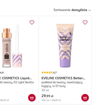
Sortowanie
domyślnie
4,8
4,7
E COSMETICS
Liquid
EVELINE COSMETICS
Better
do twarzy, 02 Light Vanilla
podkład do twarzy, nawilżający,
lage
Than Perfect
kryjący, nr 01 Ivory
30 ml
29
,
99 zł
85,57 zł
100 ml = 99,97 zł