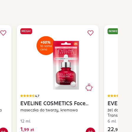
MEGA!
NOWE
4,7
4,8
EVELINE COSMETICS
Face
EVELINE
a
Therapy Professional
maseczka do twarzy, kremowa
Glue
żel do brwi,
Transparentn
Collagen
12 ml
6 ml
1
22
,
99 zł
,
99 zł