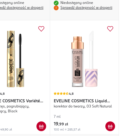
ostępny online
Niedostępny online
wdź dostępność w drogerii
Sprawdź dostępność w drogerii
4,8
4,8
E COSMETICS
Variété
EVELINE COSMETICS
Liquid
zęs, pogrubiający,
korektor do twarzy, 03 Soft Natural
 Show
Camouflage
ący, Black
7 ml
19
,
99 zł
49,90 zł
100 ml = 285,57 zł