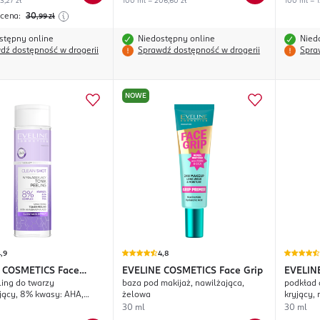
3,27 zł
100 ml = 206,60 zł
100 ml = 1
 cena:
30
,99
zł
stępny online
Niedostępny online
Nied
dź dostępność w drogerii
Sprawdź dostępność w drogerii
Spra
NOWE
,9
4,8
 COSMETICS
Face
EVELINE COSMETICS
Face Grip
EVELIN
ling do twarzy
baza pod makijaż, nawilżająca,
podkład 
Professional Clean
Than Pe
jący, 8% kwasy: AHA,
żelowa
kryjący, 
30 ml
30 ml