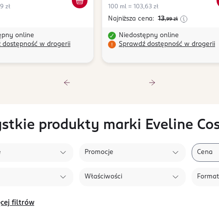
9 zł
100 ml = 103,63 zł
Najniższa cena:
13
,99
zł
ępny online
Niedostępny online
 dostępność w drogerii
Sprawdź dostępność w drogerii
stkie produkty marki Eveline Co
e
Promocje
Cena
Właściwości
Format
cej filtrów