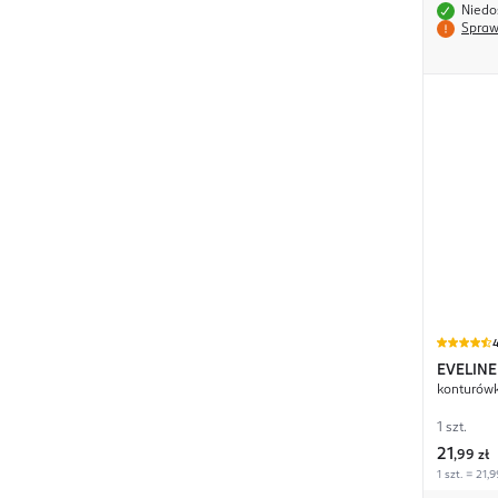
Niedo
Spraw
4
EVELINE
konturówk
1 szt.
21
,
99 zł
1 szt. = 21,9