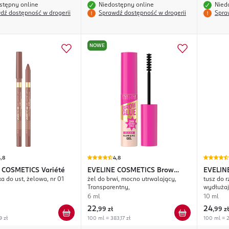
stępny online
Niedostępny online
Nied
dź dostępność w drogerii
Sprawdź dostępność w drogerii
Spra
NOWE
,8
4,8
 COSMETICS
Variété
EVELINE COSMETICS
Brow
EVELIN
a do ust, żelowa, nr 01
żel do brwi, mocno utrwalający,
tusz do r
Glue
Lashes
Transparentny,
wydłużaj
6 ml
10 ml
22
24
,
99 zł
,
99 zł
9 zł
100 ml = 383,17 zł
100 ml = 2