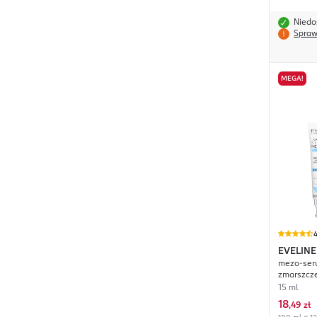
Niedo
Spraw
MEGA!
4
EVELINE
mezo-seru
Super N
zmarszcz
15 ml
18
,
49 zł