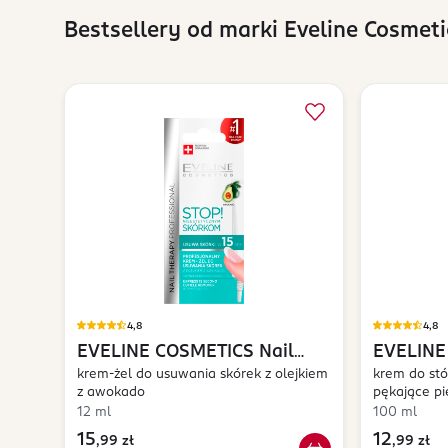
Bestsellery od marki Eveline Cosmeti
4,8
4,8
EVELINE COSMETICS
Nail
EVELINE
Therapy Professional
krem-żel do usuwania skórek z olejkiem
Soft SOS
krem do stó
z awokado
pękające pi
12 ml
100 ml
15
12
,
99 zł
,
99 zł