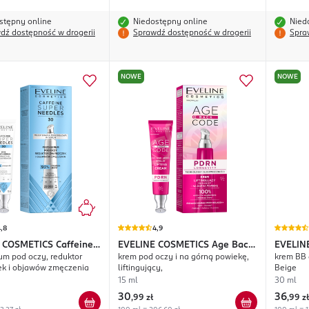
stępny online
Niedostępny online
Nied
dź dostępność w drogerii
Sprawdź dostępność w drogerii
Spra
NOWE
NOWE
,8
4,9
 COSMETICS
Caffeine
EVELINE COSMETICS
Age Back
EVELIN
m pod oczy, reduktor
krem pod oczy i na górną powiekę,
krem BB 
eedles 30
Code
Match
ek i objawów zmęczenia
liftingujący,
Beige
15 ml
30 ml
30
36
,
99 zł
,
99 zł