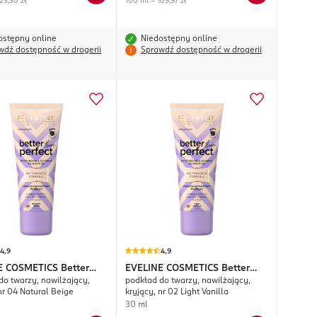
23,30 zł
100 ml = 109,97 zł
ostępny online
Niedostępny online
wdź dostępność w drogerii
Sprawdź dostępność w drogerii
4,9
4,9
E COSMETICS
Better
EVELINE COSMETICS
Better
do twarzy, nawilżający,
podkład do twarzy, nawilżający,
rfect
Than Perfect
nr 04 Natural Beige
kryjący, nr 02 Light Vanilla
30 ml