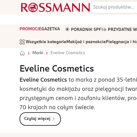
PROMOCJE
GAZETKA
☀️ PORADNIK SPF
🧑🏻‍🍳 PRZYDATNE
Wszystkie kategorie
Makijaż i paznokcie
Pielęgnacja i h
Marki
Eveline Cosmetics
Eveline Cosmetics
Eveline Cosmetics
to marka z ponad 35-letni
kosmetyki do makijażu oraz pielęgnacji twarzy
przystępnym cenom i zaufaniu klientów, pr
70 krajach na całym świecie.
Czytaj więcej