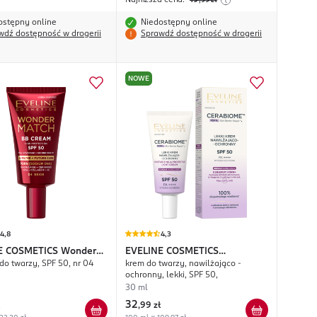
Najniższa cena:
19
,99
zł
ostępny online
Niedostępny online
wdź dostępność w drogerii
Sprawdź dostępność w drogerii
NOWE
4,8
4,3
E COSMETICS
Wonder
EVELINE COSMETICS
do twarzy, SPF 50, nr 04
krem do twarzy, nawilżająco -
Cerabiome
ochronny, lekki, SPF 50,
30 ml
32
,
99 zł