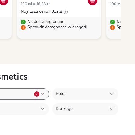
100 ml = 16,58 zł
100 ml = 383,1
Najniższa cena:
3
,29
zł
Niedostępny online
Niedostę
Sprawdź dostępność w drogerii
Sprawdź 
smetics
Kolor
2
Dla kogo