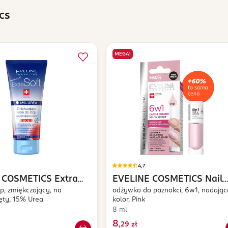
cs
MEGA!
4,7
 COSMETICS
Extra
EVELINE COSMETICS
Nail
p, zmiękczający, na
Therapy Professional 6w1
odżywka do paznokci, 6w1, nadając
ęty, 15% Urea
kolor, Pink
Care & Colour
8 ml
8
,
29 zł