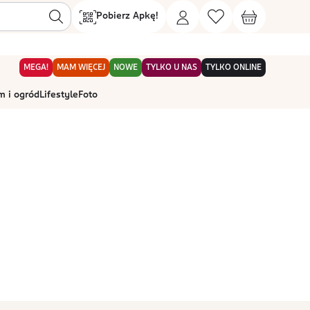
Pobierz Apkę!
MEGA!
MAM WIĘCEJ
NOWE
TYLKO U NAS
TYLKO ONLINE
 i ogród
Lifestyle
Foto