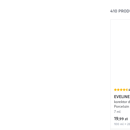
410
PROD
4
EVELINE
korektor d
Camoufl
Porcelain
7 ml
19
,
99 zł
100 ml = 28