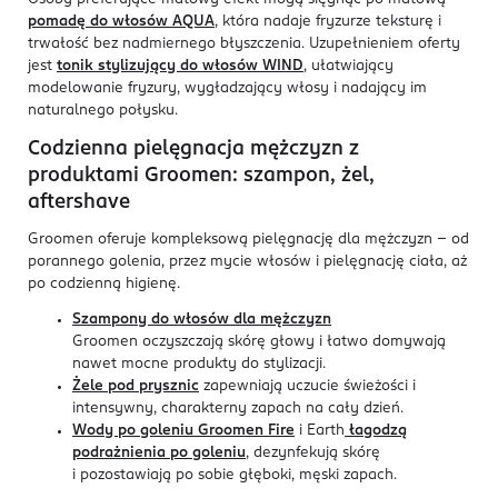
pomadę do włosów AQUA
, która nadaje fryzurze teksturę i
trwałość bez nadmiernego błyszczenia. Uzupełnieniem oferty
jest
tonik stylizujący do włosów WIND
, ułatwiający
modelowanie fryzury, wygładzający włosy i nadający im
naturalnego połysku.
Codzienna pielęgnacja mężczyzn z
produktami Groomen: szampon, żel,
aftershave
Groomen oferuje kompleksową pielęgnację dla mężczyzn - od
porannego golenia, przez mycie włosów i pielęgnację ciała, aż
po codzienną higienę.
Szampony do włosów dla mężczyzn
Groomen oczyszczają skórę głowy i łatwo domywają
nawet mocne produkty do stylizacji.
Żele pod prysznic
zapewniają uczucie świeżości i
intensywny, charakterny zapach na cały dzień.
Wody po goleniu Groomen Fire
i Earth
łagodzą
podrażnienia po goleniu
, dezynfekują skórę
i pozostawiają po sobie głęboki, męski zapach.