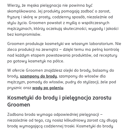
Wierzy, że męska pielęgnacja nie powinna być
skomplikowana. Jej produkty pomagają zadbać o zarost,
fryzurę i skórę w prosty, codzienny sposób, niezależnie od
stylu życia. Groomen powstał z myślą o współczesnych
mężczyznach, którzy oczekują skuteczności, wygody i jakości
bez kompromisów.
Groomen produkuje kosmetyki we własnym laboratorium. Nie
zleca produkcji na zewnątrz - dzięki temu ma pełną kontrolę
nad każdym etapem powstawania produktów, od receptury
po gotowy kosmetyk na półce.
W ofercie Groomen znajdziesz olejki do brody, balsamy do
brody,
szampony do brody
, szampony do włosów dla
mężczyzn, pomady do włosów, pudry do stylizacji, żele pod
prysznic oraz
wody po goleniu
.
Kosmetyki do brody i pielęgnacja zarostu
Groomen
Zadbana broda wymaga odpowiedniej pielęgnacji -
niezależnie od tego, czy nosisz kilkudniowy zarost czy długą
brodę wymagającą codziennej troski. Kosmetyki do brody