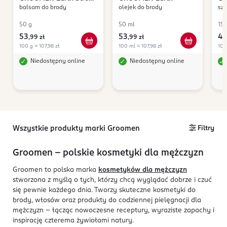
balsam do brody
olejek do brody
sz
Hold
50 g
50 ml
15
53
53
48
,
99 zł
,
99 zł
100 g = 107,98 zł
100 ml = 107,98 zł
100
Niedostępny online
Niedostępny online
Wszystkie produkty marki Groomen
Filtry
Groomen - polskie kosmetyki dla mężczyzn
Groomen to polska marka
kosmetyków dla mężczyzn
stworzona z myślą o tych, którzy chcą wyglądać dobrze i czuć
się pewnie każdego dnia. Tworzy skuteczne kosmetyki do
brody, włosów oraz produkty do codziennej pielęgnacji dla
mężczyzn - łącząc nowoczesne receptury, wyraziste zapachy i
inspirację czterema żywiołami natury.