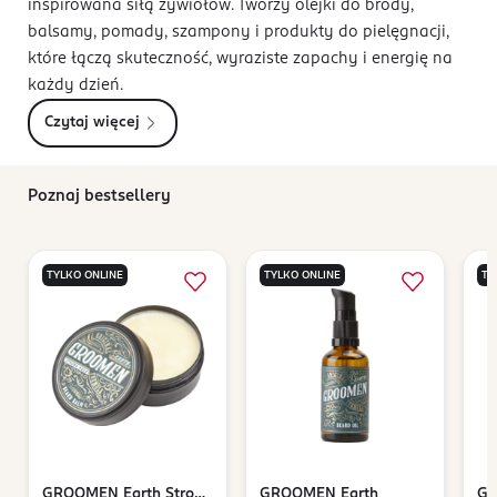
inspirowana siłą żywiołów. Tworzy olejki do brody,
balsamy, pomady, szampony i produkty do pielęgnacji,
które łączą skuteczność, wyraziste zapachy i energię na
każdy dzień.
Czytaj więcej
Poznaj bestsellery
TYLKO ONLINE
TYLKO ONLINE
TY
GROOMEN
Earth Strong
GROOMEN
Earth
G