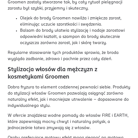
Groomen zostały stworzone tak, by cały rytuał pielęgnacji
zarostu był szybki, przyjemny i skuteczny.
Olejek do brody Groomen nawilża i zmiękcza zarost,
eliminując uczucie szorstkości i swędzenia.
Balsam do brody ułatwia stylizację i nadaje zarostowi
odpowiedni kształt, a szampon do brody skutecznie
oczyszcza zarówno zarost, jak i skórę twarzy.
Regularne stosowanie tych produktów sprawia, że broda
wygląda zadbanie, zdrowo i pachnie przez cały dzień.
Stylizacja włosów dla mężczyzn z
kosmetykami Groomen
Dobra fryzura to element codziennej pewności siebie. Produkty
do stylizacji włosów Groomen pozwalają osiągnąć zarówno
naturalny efekt, jak i mocniejsze utrwalenie - dopasowane do
indywidualnego stylu.
W ofercie znajdziesz wodne pomady do włosów FIRE i EARTH,
które zapewniają mocny chwyt i naturalny połysk, a
jednocześnie łatwo zmywają się z włosów.
Osoby preferujące matowy efekt mogą sięgnąć po matową