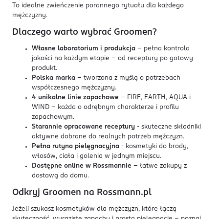
To idealne zwieńczenie porannego rytuału dla każdego
mężczyzny.
Dlaczego warto wybrać Groomen?
Własne laboratorium i produkcja
- pełna kontrola
jakości na każdym etapie - od receptury po gotowy
produkt.
Polska marka
- tworzona z myślą o potrzebach
współczesnego mężczyzny.
4 unikalne linie zapachowe
- FIRE, EARTH, AQUA i
WIND - każda o odrębnym charakterze i profilu
zapachowym.
Starannie opracowane receptury
- skuteczne składniki
aktywne dobrane do realnych potrzeb mężczyzn.
Pełna rutyna pielęgnacyjna
- kosmetyki do brody,
włosów, ciała i golenia w jednym miejscu.
Dostępne online w Rossmannie
- łatwe zakupy z
dostawą do domu.
Odkryj Groomen na Rossmann.pl
Jeżeli szukasz kosmetyków dla mężczyzn, które łączą
skuteczność, wyraziste zapachy i prostą pielęgnację - poznaj