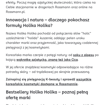
efekty. Poczuj magię azjatyckiej skuteczności, która czeka na
Ciebie stacjonarnie w drogeriach Rossmann oraz online na
Rossmann.pl.
Innowacja i natura – dlaczego pokochasz
formuły Holika Holika?
Nazwa Holika Holika pochodzi od połączenia słów "holic"
uzależnienie
i "holida"
kuszenie
, oddając pełen uroku
charakter marki oraz przyjemność, jaka towarzyszy codziennej
pielęgnacji z jej kosmetykami.
Koreańska marka czerpie z potęgi natury: od
soku z aloesu
po
kojącą
wąkrotkę azjatycką, znaną też jako Cica
.
W jej ofercie znajdziesz kosmetyki odpowiadające na różne
potrzeby skóry – od trądzikowej po skrajnie przesuszoną.
Zainspiruj się pielęgnacją K-beauty i sprawdź
wszystkie
koreańskie kosmetyki dostępne w Rossmannie
.
Bestsellery Holika Holika – poznaj pełną
ofertę marki