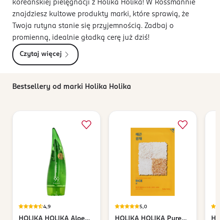
koreańskiej pielęgnacji z Holika Holika! W Rossmannie
znajdziesz kultowe produkty marki, które sprawią, że
Twoja rutyna stanie się przyjemnością. Zadbaj o
promienną, idealnie gładką cerę już dziś!
Czytaj więcej
Bestsellery od marki Holika Holika
4,9
5,0
HOLIKA HOLIKA
Aloe
HOLIKA HOLIKA
Pure
HO