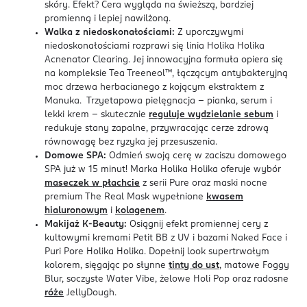
skóry. Efekt? Cera wygląda na świeższą, bardziej
promienną i lepiej nawilżoną.
Walka z niedoskonałościami:
Z uporczywymi
niedoskonałościami rozprawi się linia Holika Holika
Acnenator Clearing. Jej innowacyjna formuła opiera się
na kompleksie Tea Treeneol™, łączącym antybakteryjną
moc drzewa herbacianego z kojącym ekstraktem z
Manuka. Trzyetapowa pielęgnacja – pianka, serum i
lekki krem – skutecznie
reguluje wydzielanie sebum
i
redukuje stany zapalne, przywracając cerze zdrową
równowagę bez ryzyka jej przesuszenia.
Domowe SPA:
Odmień swoją cerę w zaciszu domowego
SPA już w 15 minut! Marka Holika Holika oferuje wybór
maseczek w płachcie
z serii Pure oraz maski nocne
premium The Real Mask wypełnione
kwasem
hialuronowym
i
kolagenem
.
Makijaż K-Beauty:
Osiągnij efekt promiennej cery z
kultowymi kremami Petit BB z UV i bazami Naked Face i
Puri Pore Holika Holika. Dopełnij look supertrwałym
kolorem, sięgając po słynne
tinty do ust
, matowe Foggy
Blur, soczyste Water Vibe, żelowe Holi Pop oraz radosne
róże
JellyDough.