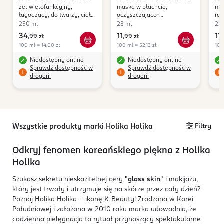
żel wielofunkcyjny,
maska w płachcie,
mas
99%
Essence
Es
łagodzący, do twarzy, ciała
oczyszczająco-
roz
i włosów
ujędrniająca, Rice
250 ml
23 ml
23
34
11
11
,
99 zł
,
99 zł
,
100 ml = 14,00 zł
100 ml = 52,13 zł
100
Niedostępny online
Niedostępny online
Sprawdź dostępność w
Sprawdź dostępność w
drogerii
drogerii
Wszystkie produkty marki Holika Holika
Filtry
Odkryj fenomen koreańskiego piękna z Holika
Holika
Szukasz sekretu nieskazitelnej cery "
glass skin
" i makijażu,
który jest trwały i utrzymuje się na skórze przez cały dzień?
Poznaj Holika Holika – ikonę K-Beauty! Zrodzona w Korei
Południowej i założona w 2010 roku marka udowadnia, że
codzienna pielęgnacja to rytuał przynoszący spektakularne