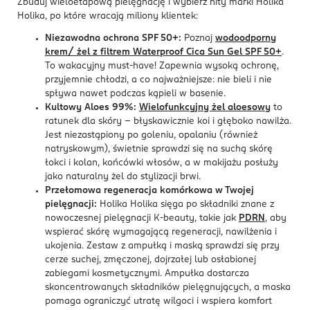
Zbuduj wieloetapową pielęgnację i wybierz hity marki Holika
Holika, po które wracają miliony klientek:
Niezawodna ochrona SPF 50+:
Poznaj
wodoodporny
krem/ żel z filtrem
Waterproof Cica Sun Gel SPF 50+
.
To wakacyjny must-have! Zapewnia wysoką ochronę,
przyjemnie chłodzi, a co najważniejsze: nie bieli i nie
spływa nawet podczas kąpieli w basenie.
Kultowy Aloes 99%:
Wielofunkcyjny żel aloesowy
to
ratunek dla skóry – błyskawicznie koi i głęboko nawilża.
Jest niezastąpiony po goleniu, opalaniu (również
natryskowym), świetnie sprawdzi się na suchą skórę
łokci i kolan, końcówki włosów, a w makijażu posłuży
jako naturalny żel do stylizacji brwi.
Przełomowa regeneracja komórkowa w Twojej
pielęgnacji:
Holika Holika sięga po składniki znane z
nowoczesnej pielęgnacji K-beauty, takie jak
PDRN
, aby
wspierać skórę wymagającą regeneracji, nawilżenia i
ukojenia. Zestaw z ampułką i maską sprawdzi się przy
cerze suchej, zmęczonej, dojrzałej lub osłabionej
zabiegami kosmetycznymi. Ampułka dostarcza
skoncentrowanych składników pielęgnujących, a maska
pomaga ograniczyć utratę wilgoci i wspiera komfort