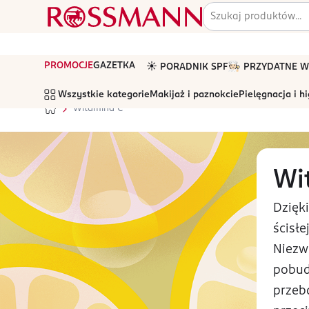
PROMOCJE
GAZETKA
☀️ PORADNIK SPF
🧑🏻‍🍳 PRZYDATNE
Wszystkie kategorie
Makijaż i paznokcie
Pielęgnacja i h
Witamina C
Wi
Dzięk
ścisł
Niezw
pobud
przeb