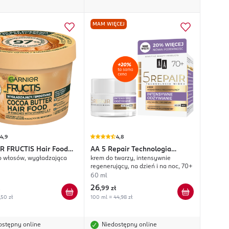
MAM WIĘCEJ
4,9
4,8
R FRUCTIS
Hair Food
AA
5 Repair Technologia
 włosów, wygładzająca
krem do twarzy, intensywnie
utter
Wieku
regenerujący, na dzień i na noc, 70+
60 ml
26
,
99 zł
,50 zł
100 ml = 44,98 zł
ostępny online
Niedostępny online