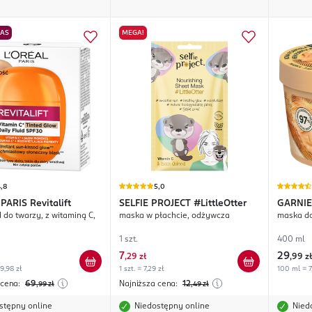
NAS
MEGA!
,8
5,0
 PARIS
Revitalift
SELFIE PROJECT
#LittleOtter
GARNIE
 do twarzy, z witaminą C,
maska w płachcie, odżywcza
maska do
Cocoa B
1 szt.
400 ml
7
29
,
29 zł
,
99 zł
9,98 zł
1 szt. = 7,29 zł
100 ml = 7
 cena:
69
Najniższa cena:
12
,99
zł
,49
zł
stępny online
Niedostępny online
Nied