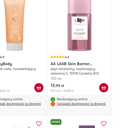
4,9
4,5
yBody
AA
LAAB Skin Barrier
o ciała, rozświetlający
płyn micelarny, nawilżający,
Protection
witamina C, 100% Centella B12
100 ml
13
,
99 zł
4,00 zł
100 ml = 13,99 zł
ostępny online
Niedostępny online
wdź dostępność w drogerii
Sprawdź dostępność w drogerii
NOWE