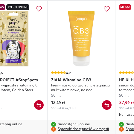
NAS
TYLKO ONLINE
MEGA!
,5
4,9
PROJECT
#StopSpots
ZIAJA
Witamina C.B3
HEIKI H
a wypryski z witaminą C
krem-maska do twarzy, pielęgnacja
serum do
złotem, Golden Stars
multiwitaminowa, na noc
termooch
50 ml
50 ml
12
37
,
49 zł
,
99 zł
 zł
100 ml = 24,98 zł
100 ml = 7
Najniższ
stępny online
Niedostępny online
Nied
Sprawdź dostępność w drogerii
Spra