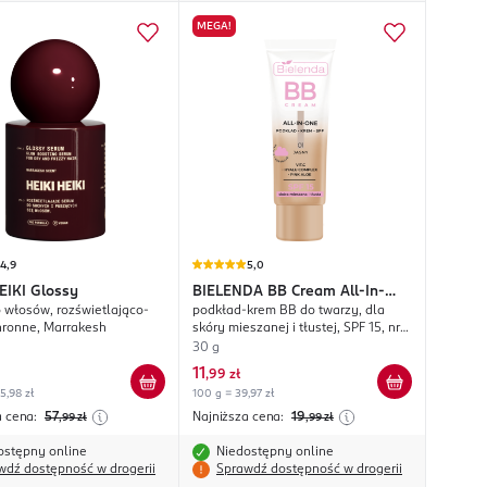
MEGA!
4,9
5,0
EIKI
Glossy
BIELENDA
BB Cream All-In-
 włosów, rozświetlająco-
podkład-krem BB do twarzy, dla
One
ronne, Marrakesh
skóry mieszanej i tłustej, SPF 15, nr
01 Jasny
30 g
11
,
99 zł
5,98 zł
100 g = 39,97 zł
a cena:
57
Najniższa cena:
19
,99
zł
,99
zł
ostępny online
Niedostępny online
wdź dostępność w drogerii
Sprawdź dostępność w drogerii