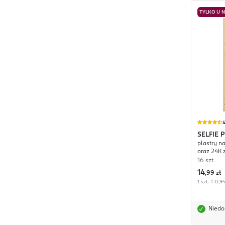
TYLKO U 
4
SELFIE 
plastry n
oraz 24K 
16 szt.
14
,
99 zł
1 szt. = 0,94
Niedo