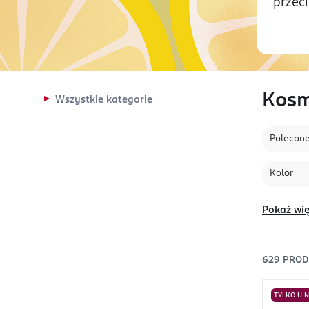
przec
Kosm
Wszystkie kategorie
Polecan
Kolor
Pokaż wię
629
PRO
TYLKO U 