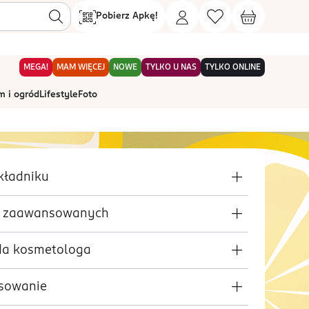
Pobierz Apkę!
MEGA!
MAM WIĘCEJ
NOWE
TYLKO U NAS
TYLKO ONLINE
 i ogród
Lifestyle
Foto
kładniku
a zaawansowanych
a kosmetologa
sowanie