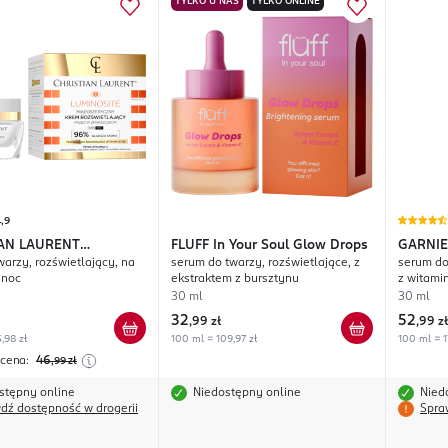
TYLKO U NAS
TYLKO ONLINE
,9
IAN LAURENT
FLUFF
In Your Soul Glow Drops
GARNI
warzy, rozświetlający, na
serum do twarzy, rozświetlające, z
serum do
ité
Vitamin
 noc
ekstraktem z bursztynu
z witami
30 ml
30 ml
32
52
,
99 zł
,
99 zł
,98 zł
100 ml = 109,97 zł
100 ml = 1
 cena:
46
,99
zł
stępny online
Niedostępny online
Nied
dź dostępność w drogerii
Spra