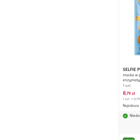
SELFIE 
maska w p
enzymatyc
1 szt.
8
,
79 zł
1 szt. = 8,79
Najniższa
Niedo