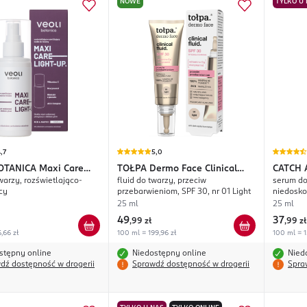
NOWE
TYLKO U
,7
5,0
OTANICA
Maxi Care
TOŁPA
Dermo Face Clinical
CATCH 
warzy, rozświetlająco-
fluid do twarzy, przeciw
serum do
p
Fluid.
cy
przebarwieniom, SPF 30, nr 01 Light
niedosko
25 ml
25 ml
49
37
,
99 zł
,
99 zł
,66 zł
100 ml = 199,96 zł
100 ml = 1
stępny online
Niedostępny online
Nied
dź dostępność w drogerii
Sprawdź dostępność w drogerii
Spra