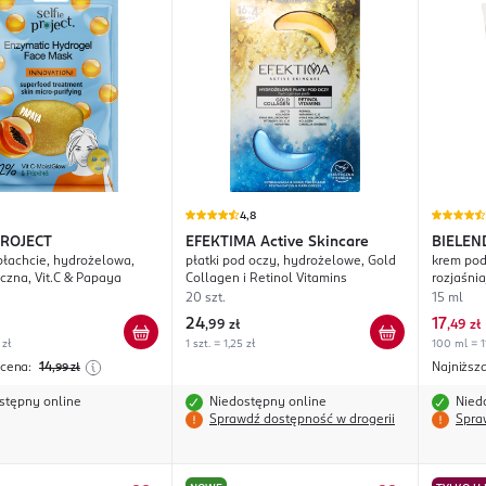
4,8
PROJECT
EFEKTIMA
Active Skincare
BIELEN
łachcie, hydrożelowa,
płatki pod oczy, hydrożelowe, Gold
krem pod
zna, Vit.C & Papaya
Collagen i Retinol Vitamins
rozjaśnia
20 szt.
15 ml
24
17
,
99 zł
,
49 zł
 zł
1 szt. = 1,25 zł
100 ml = 1
 cena:
14
Najniższ
,99
zł
stępny online
Niedostępny online
Nied
Sprawdź dostępność w drogerii
Spra