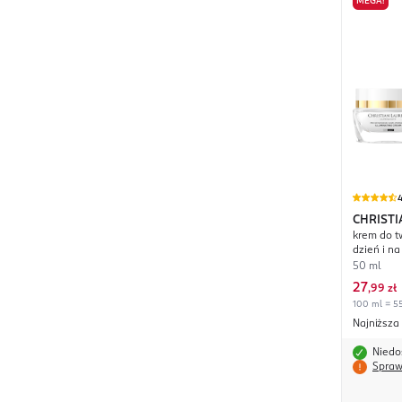
MEGA!
4
CHRIST
krem do t
Luminos
dzień i na
50 ml
27
,
99 zł
100 ml = 55
Najniższa
Niedo
Spraw