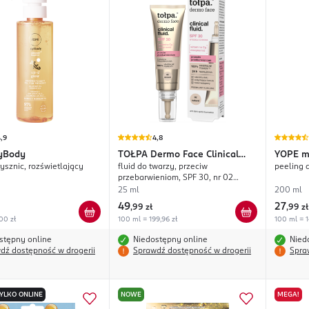
,9
4,8
yBody
TOŁPA
Dermo Face Clinical
YOPE
m
ysznic, rozświetlający
fluid do twarzy, przeciw
peeling d
Fluid.
przebarwieniom, SPF 30, nr 02
Natural
25 ml
200 ml
49
27
,
99 zł
,
99 zł
00 zł
100 ml = 199,96 zł
100 ml = 1
stępny online
Niedostępny online
Nied
dź dostępność w drogerii
Sprawdź dostępność w drogerii
Spra
YLKO ONLINE
NOWE
MEGA!