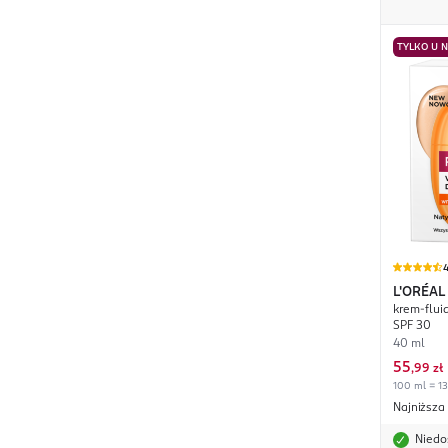
TYLKO U 
4
L'ORÉAL
krem-fluid
SPF 30
40 ml
55
,
99 zł
100 ml = 13
Najniższa
Niedo