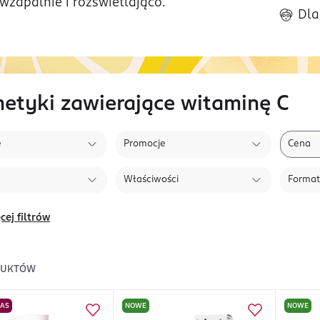
iwzapalnie i rozświetlająco.
Dla
etyki zawierające witaminę C
e
Promocje
Cena
Właściwości
Format
cej filtrów
DUKTÓW
NAS
NOWE
NOWE