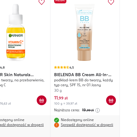
MEGA!
4,8
4,5
ER
Skin Naturals
BIELENDA
BB Cream All-In-
 twarzy, na przebarwienia,
podkład-krem BB do twarzy, każdy
 C
One
ną C
typ cery, SPF 15, nr 01 Jasny
30 g
11
,
99 zł
76,63 zł
100 g = 39,97 zł
Najniższa cena:
19
,99
zł
ostępny online
Niedostępny online
wdź dostępność w drogerii
Sprawdź dostępność w drogerii