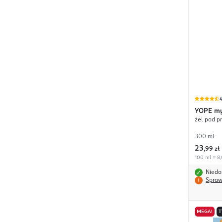
4
YOPE
m
żel pod pr
300 ml
23
,
99 zł
100 ml = 8,
Niedo
Spraw
MEGA!
T