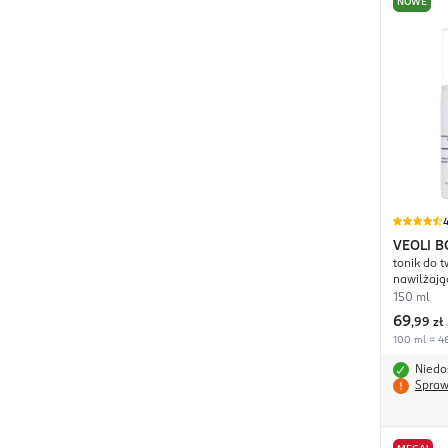
NOWE
4
VEOLI B
tonik do t
Light-U
nawilżają
150 ml
69
,
99 zł
100 ml = 46
Niedo
Spraw