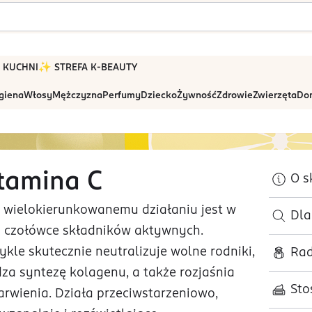
 W KUCHNI
✨ STREFA K-BEAUTY
igiena
Włosy
Mężczyzna
Perfumy
Dziecko
Żywność
Zdrowie
Zwierzęta
Dom
tamina C
O s
i wielokierunkowanemu działaniu jest w
Dl
ej czołówce składników aktywnych.
ykle skutecznie neutralizuje wolne rodniki,
Rad
za syntezę kolagenu, a także rozjaśnia
Sto
arwienia. Działa przeciwstarzeniowo,