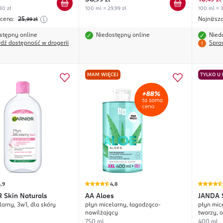
,
99 zł
,
49 zł
30 zł
100 ml = 29,99 zł
100 ml = 3
 cena:
25
Najniższ
,99
zł
stępny online
Niedostępny online
Nied
dź dostępność w drogerii
Spra
MAM WIĘCEJ
TYLKO U
,9
4,8
R
Skin Naturals
AA
Aloes
JANDA
larny, 3w1, dla skóry
płyn micelarny, łagodząco-
płyn mic
Hialur
nawilżający
twarzy, o
750 ml
400 ml