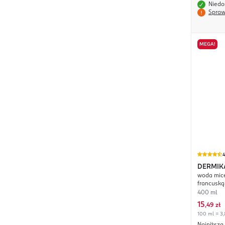
Niedo
Spraw
MEGA!
4
DERMIK
woda mice
francuską
400 ml
15
,
49 zł
100 ml = 3,