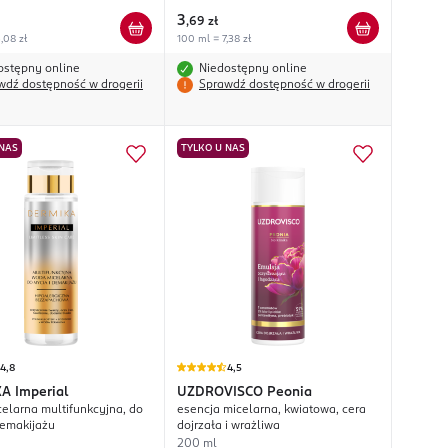
3
,
69 zł
,08 zł
100 ml = 7,38 zł
ostępny online
Niedostępny online
wdź dostępność w drogerii
Sprawdź dostępność w drogerii
 NAS
TYLKO U NAS
4,8
4,5
KA
Imperial
UZDROVISCO
Peonia
elarna multifunkcyjna, do
esencja micelarna, kwiatowa, cera
demakijażu
dojrzała i wrażliwa
200 ml