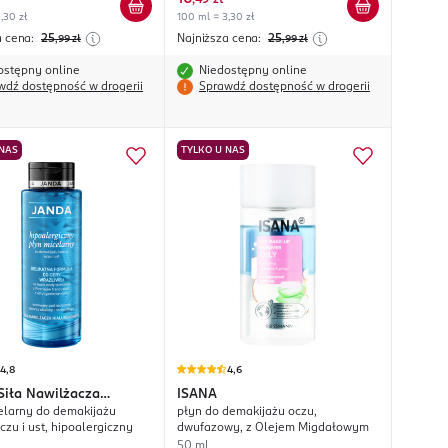
,
49 zł
,30 zł
100 ml = 3,30 zł
a cena:
25
Najniższa cena:
25
,99
zł
,99
zł
ostępny online
Niedostępny online
wdź dostępność w drogerii
Sprawdź dostępność w drogerii
 NAS
TYLKO U NAS
4,8
4,6
Siła Nawilżacza
ISANA
elarny do demakijażu
płyn do demakijażu oczu,
onowego
czu i ust, hipoalergiczny
dwufazowy, z Olejem Migdałowym
50 ml