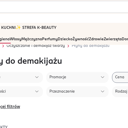
 W KUCHNI
✨ STREFA K-BEAUTY
igiena
Włosy
Mężczyzna
Perfumy
Dziecko
Żywność
Zdrowie
Zwierzęta
Dom
Oczyszczanie i demakijaż twarzy
Płyny do demakijażu
y do demakijażu
e
Promocje
Cena
ści
Przeznaczenie
Rodzaj
cej filtrów
KTY