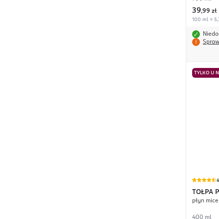
39
,
99 zł
100 ml = 5,7
Niedo
Spraw
TYLKO U 
4
TOŁPA
P
płyn mice
400 ml