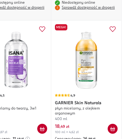
ostępny online
Niedostępny online
wdź dostępność w drogerii
Sprawdź dostępność w drogerii
MEGA!
4,5
4,9
GARNIER
Skin Naturals
elarny do twarzy, 3w1
płyn micelarny, z olejkiem
arganowym
400 ml
18
,
49 zł
,87 zł
100 ml = 4,62 zł