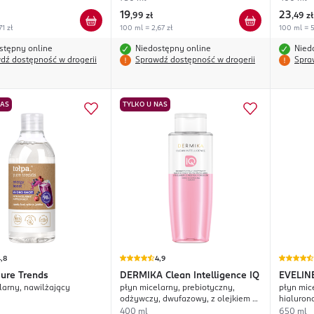
19
23
,
99 zł
,
49 zł
1 zł
100 ml = 2,67 zł
100 ml = 5
stępny online
Niedostępny online
Nied
dź dostępność w drogerii
Sprawdź dostępność w drogerii
Spra
NAS
TYLKO U NAS
,8
4,9
ure Trends
DERMIKA
Clean Intelligence IQ
EVELIN
larny, nawilżający
płyn micelarny, prebiotyczny,
płyn mic
Facem
odżywczy, dwufazowy, z olejkiem z
hialuron
pestek porzeczki
400 ml
650 ml