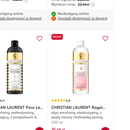
a cena:
11
Cena regularna:
26
,49
zł
,99
zł
Najniższa cena:
22
,99
zł
ostępny online
Niedostępny online
wdź dostępność w drogerii
Sprawdź dostępność w drogerii
MEGA!
4,9
4,8
IAN LAURENT
Pour La
CHRISTIAN LAURENT
Royal
elarny, profesjonalny,
płyn micelarny, ekskluzywny, z
Flowers
ający, z kompleksem 4
wodą różaną i królewską peonią
3w1
500 ml
16