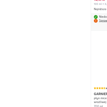
,
49 zł
100 ml = 3,
Najniższa
Niedo
Spraw
4
GARNIE
płyn mice
wrażliwej
700 ml