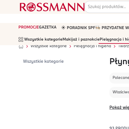
PROMOCJE
GAZETKA
☀️ PORADNIK SPF
🧑🏻‍🍳 PRZYDATNE
Wszystkie kategorie
Makijaż i paznokcie
Pielęgnacja i h
Wszystkie kategorie
Pielęgnacja i higiena
Twarz
Płyn
Wszystkie kategorie
Polecan
Właściwo
Pokaż wię
93
PRODU