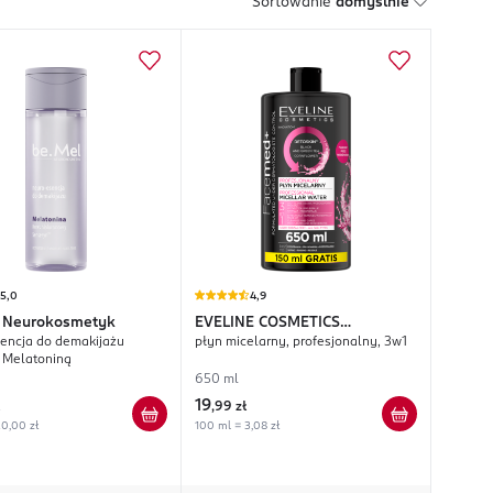
Sortowanie
domyślnie
5,0
4,9
Neurokosmetyk
EVELINE COSMETICS
encja do demakijażu
płyn micelarny, profesjonalny, 3w1
Facemed+
z Melatoniną
650 ml
19
,
99 zł
0,00 zł
100 ml = 3,08 zł