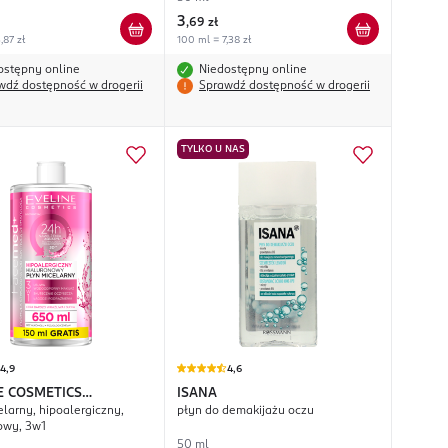
3
,
69 zł
,87 zł
100 ml = 7,38 zł
ostępny online
Niedostępny online
wdź dostępność w drogerii
Sprawdź dostępność w drogerii
TYLKO U NAS
4,9
4,6
E COSMETICS
ISANA
elarny, hipoalergiczny,
płyn do demakijażu oczu
ed+
owy, 3w1
50 ml