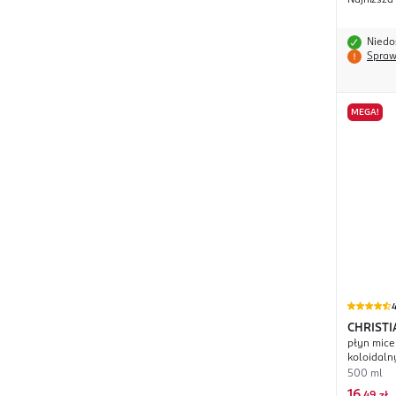
Najniższa
Niedo
Spraw
MEGA!
4
CHRIST
płyn mice
Beaute
koloidaln
500 ml
16