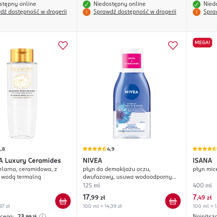
stępny online
Niedostępny online
Nied
dź dostępność w drogerii
Sprawdź dostępność w drogerii
Spra
MEGA!
,8
4,9
A
Luxury Ceramides
NIVEA
ISANA
larna, ceramidowa, z
płyn do demakijażu oczu,
płyn mic
 wodą termalną
dwufazowy, usuwa wodoodporny
makijaż, Biotyna i Ekstrakt z
125 ml
400 ml
Bławatka
17
7
,
99 zł
,
49 zł
87 zł
100 ml = 14,39 zł
100 ml = 1