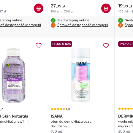
27
19
,
99 zł
,
99 zł
37 zł
100 ml = 7,00 zł
100 ml = 3
stępny online
Niedostępny online
Nied
dź dostępność w drogerii
Sprawdź dostępność w drogerii
Spra
TYLKO U NAS
TYLKO U
,7
4,8
R
Skin Naturals
ISANA
DERMI
emakijażu, 2w1, mini
płyn do demakijażu oczu,
woda mic
dwufazowy
mycia i 
100 ml
300 ml