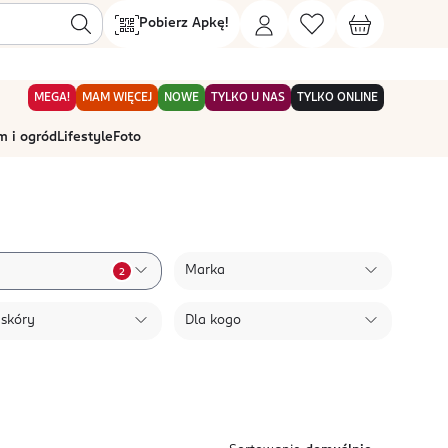
Pobierz Apkę!
MEGA!
MAM WIĘCEJ
NOWE
TYLKO U NAS
TYLKO ONLINE
 i ogród
Lifestyle
Foto
Marka
2
 skóry
Dla kogo