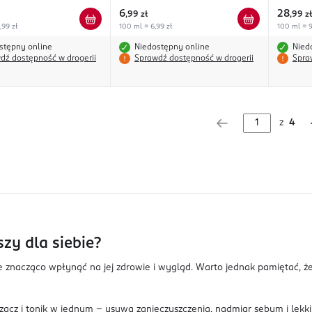
6
28
,
99 zł
,
99 zł
,99 zł
100 ml = 6,99 zł
100 ml = 9
stępny online
Niedostępny online
Nied
dź dostępność w drogerii
Sprawdź dostępność w drogerii
Spra
z
4
zy dla siebie?
 znacząco wpłynąć na jej zdrowie i wygląd. Warto jednak pamiętać, że
zacz i tonik w jednym – usuwa zanieczyszczenia, nadmiar sebum i lekki 