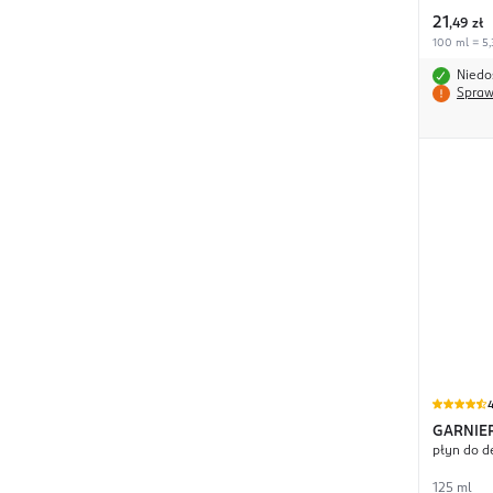
21
,
49 zł
100 ml = 5,
Niedo
Spraw
4
GARNIE
płyn do d
125 ml