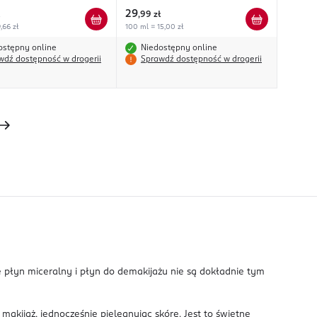
29
,
99 zł
,66 zł
100 ml = 15,00 zł
ostępny online
Niedostępny online
wdź dostępność w drogerii
Sprawdź dostępność w drogerii
 płyn miceralny i płyn do demakijażu nie są dokładnie tym
makijaż, jednocześnie pielęgnując skórę. Jest to świetne