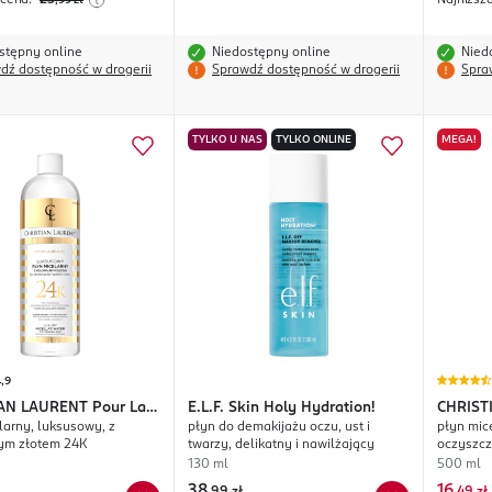
 cena:
23
Najniższ
,99
zł
stępny online
Niedostępny online
Nied
dź dostępność w drogerii
Sprawdź dostępność w drogerii
Spra
TYLKO U NAS
TYLKO ONLINE
MEGA!
,9
IAN LAURENT
Pour La
E.L.F.
Skin Holy Hydration!
CHRIST
larny, luksusowy, z
płyn do demakijażu oczu, ust i
płyn mic
Beaute
ym złotem 24K
twarzy, delikatny i nawilżający
oczyszcz
herbat, 
130 ml
500 ml
38
16