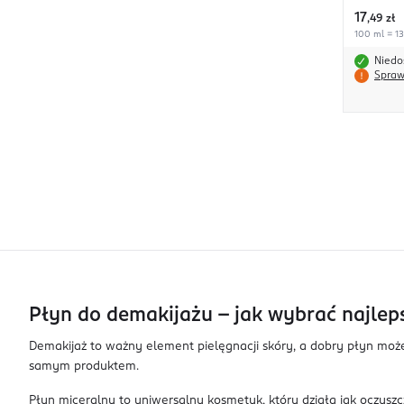
17
,
49 zł
100 ml = 13
Niedo
Spraw
Płyn do demakijażu – jak wybrać najleps
Demakijaż to ważny element pielęgnacji skóry, a dobry płyn może
samym produktem.
Płyn miceralny to uniwersalny kosmetyk, który działa jak oczyszc