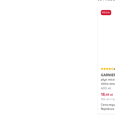
MEGA!
4
GARNIE
płyn mice
skóra wra
400 ml
18
,
49 zł
100 ml = 4,
Cena regu
Najniższa