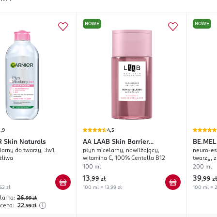
NOWE
NOWE
,9
4,5
R
Skin Naturals
AA
LAAB Skin Barrier
BE.MEL
larny do twarzy, 3w1,
płyn micelarny, nawilżający,
neuro-es
Protection
żliwa
witamina C, 100% Centella B12
twarzy, 
100 ml
200 ml
13
39
,
99 zł
,
99 zł
62 zł
100 ml = 13,99 zł
100 ml = 2
larna:
26
,99
zł
 cena:
22
,99
zł