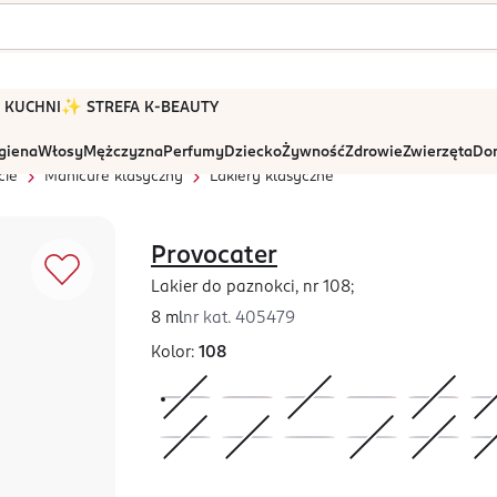
 W KUCHNI
✨ STREFA K-BEAUTY
igiena
Włosy
Mężczyzna
Perfumy
Dziecko
Żywność
Zdrowie
Zwierzęta
Dom
cie
Manicure klasyczny
Lakiery klasyczne
Provocater
Lakier do paznokci, nr 108;
8 ml
nr kat.
405479
Kolor:
108