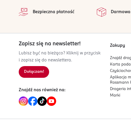
Kod EAN
Bezpieczna płatność
Darmowa
5 902693 166566
Zapisz się na newsletter!
Zakupy
Lubisz być na bieżąco? Kliknij w przycisk
Znajdź drog
i zapisz się do newslettera.
Karta pod
Czyścioch
Dołączam!
Aplikacja 
Rossmann P
Drogeria i
Znajdź nas również na:
Marki