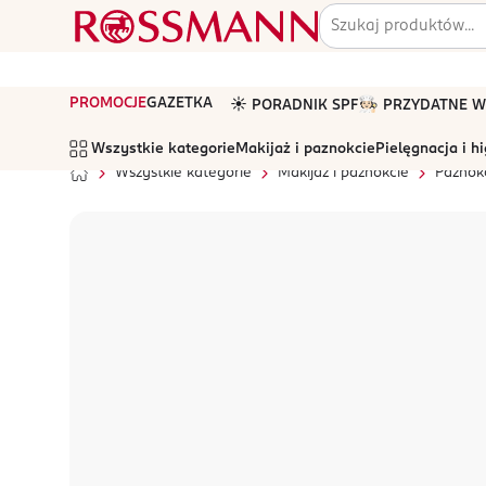
PROMOCJE
GAZETKA
☀️ PORADNIK SPF
🧑🏻‍🍳 PRZYDATNE
Wszystkie kategorie
Makijaż i paznokcie
Pielęgnacja i h
Wszystkie kategorie
Makijaż i paznokcie
Paznok