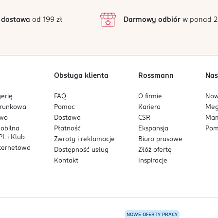
 dostawa
od 199 zł
Darmowy odbiór
w ponad 2
Obsługa klienta
Rossmann
Nas
erię
FAQ
O firmie
No
arunkowa
Pomoc
Kariera
Me
owo
Dostawa
CSR
Mam
mobilna
Płatność
Ekspansja
Pom
L i Klub
Zwroty i reklamacje
Biuro prasowe
nternetowa
Dostępność usług
Złóż ofertę
Kontakt
Inspiracje
NOWE OFERTY PRACY