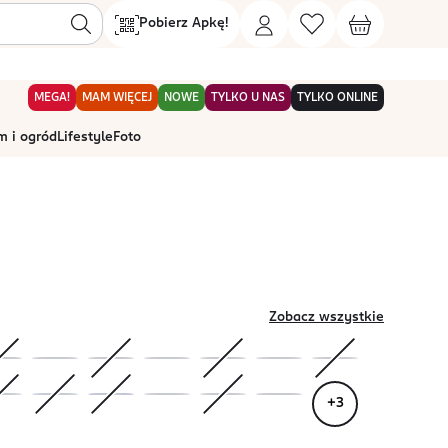
Pobierz Apkę!
MEGA!
MAM WIĘCEJ
NOWE
TYLKO U NAS
TYLKO ONLINE
 i ogród
Lifestyle
Foto
Zobacz wszystkie
+
3