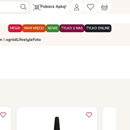
Pobierz Apkę!
MEGA!
MAM WIĘCEJ
NOWE
TYLKO U NAS
TYLKO ONLINE
 i ogród
Lifestyle
Foto