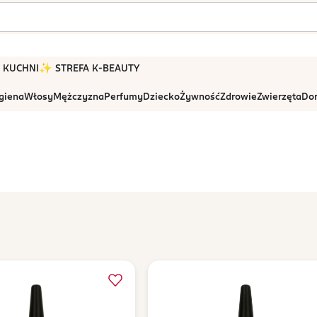
 W KUCHNI
✨ STREFA K-BEAUTY
igiena
Włosy
Mężczyzna
Perfumy
Dziecko
Żywność
Zdrowie
Zwierzęta
Dom