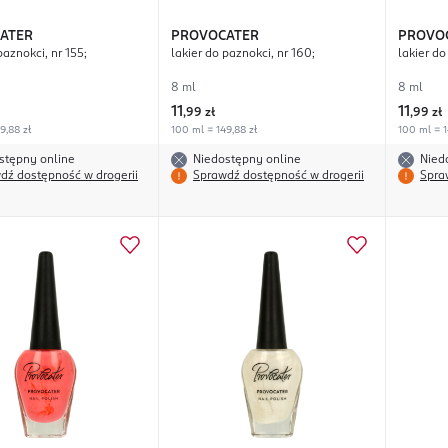
ATER
PROVOCATER
PROVO
paznokci, nr 155;
lakier do paznokci, nr 160;
lakier do
8 ml
8 ml
11
11
,
99 zł
,
99 zł
9,88 zł
100 ml = 149,88 zł
100 ml = 1
stępny online
Niedostępny online
Nied
dź dostępność w drogerii
Sprawdź dostępność w drogerii
Spra