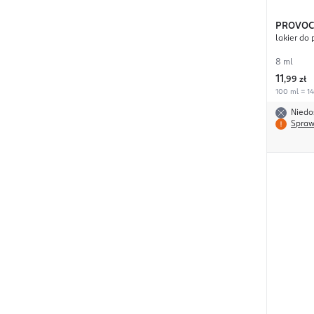
PROVOC
lakier do 
8 ml
11
,
99 zł
100 ml = 14
Niedo
Spraw