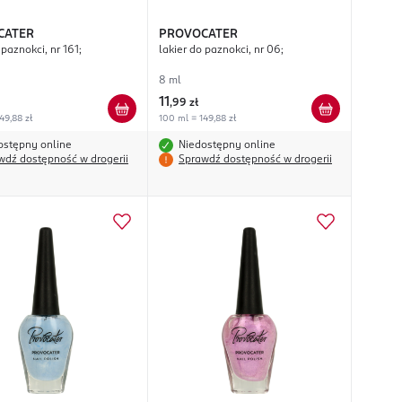
CATER
PROVOCATER
 paznokci, nr 161;
lakier do paznokci, nr 06;
8 ml
11
,
99 zł
49,88 zł
100 ml = 149,88 zł
ostępny online
Niedostępny online
wdź dostępność w drogerii
Sprawdź dostępność w drogerii