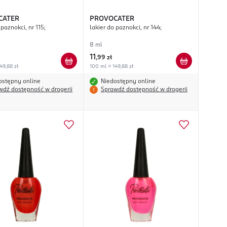
CATER
PROVOCATER
 paznokci, nr 115;
lakier do paznokci, nr 144;
8 ml
11
,
99 zł
49,88 zł
100 ml = 149,88 zł
ostępny online
Niedostępny online
wdź dostępność w drogerii
Sprawdź dostępność w drogerii