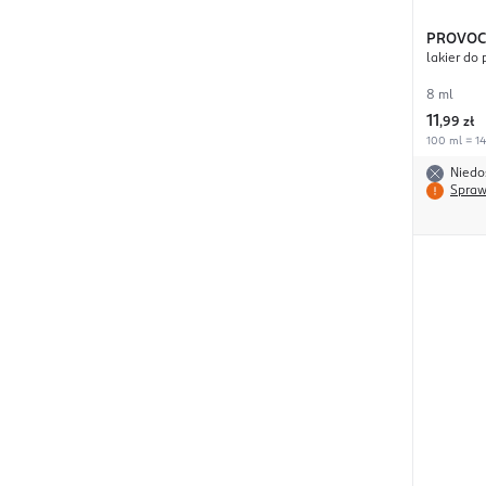
PROVOC
lakier do 
8 ml
11
,
99 zł
100 ml = 14
Niedo
Spraw