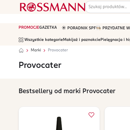
PROMOCJE
GAZETKA
☀️ PORADNIK SPF
🧑🏻‍🍳 PRZYDATNE
Wszystkie kategorie
Makijaż i paznokcie
Pielęgnacja i h
Marki
Provocater
Provocater
Bestsellery od marki Provocater