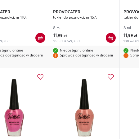
ATER
PROVOCATER
PROVO
paznokci, nr 110;
lakier do paznokci, nr 157;
lakier do
8 ml
8 ml
11
11
,
99 zł
,
99 zł
9,88 zł
100 ml = 149,88 zł
100 ml = 1
stępny online
Niedostępny online
Nied
dź dostępność w drogerii
Sprawdź dostępność w drogerii
Spra