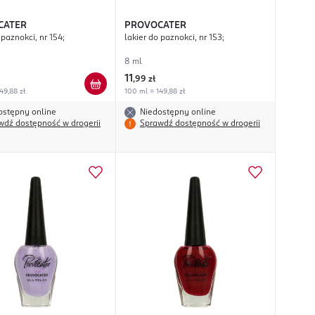
CATER
PROVOCATER
 paznokci, nr 154;
lakier do paznokci, nr 153;
8 ml
11
,
99 zł
49,88 zł
100 ml = 149,88 zł
ostępny online
Niedostępny online
wdź dostępność w drogerii
Sprawdź dostępność w drogerii