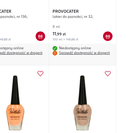
CATER
PROVOCATER
 paznokci, nr 136;
lakier do paznokci, nr 32;
8 ml
11
,
99 zł
49,88 zł
100 ml = 149,88 zł
ostępny online
Niedostępny online
wdź dostępność w drogerii
Sprawdź dostępność w drogerii