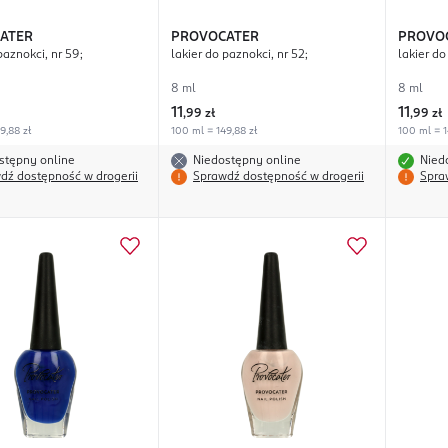
ATER
PROVOCATER
PROVO
paznokci, nr 59;
lakier do paznokci, nr 52;
lakier do
8 ml
8 ml
11
11
,
99 zł
,
99 zł
9,88 zł
100 ml = 149,88 zł
100 ml = 1
stępny online
Niedostępny online
Nied
dź dostępność w drogerii
Sprawdź dostępność w drogerii
Spra