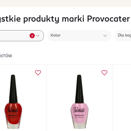
stkie produkty marki Provocater
Kolor
Dla ko
2
UKTÓW