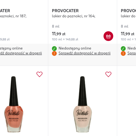
ATER
PROVOCATER
PROVO
paznokci, nr 187;
lakier do paznokci, nr 164;
lakier do
8 ml
8 ml
11
11
,
99 zł
,
99 zł
9,88 zł
100 ml = 149,88 zł
100 ml = 1
stępny online
Niedostępny online
Nied
dź dostępność w drogerii
Sprawdź dostępność w drogerii
Spra