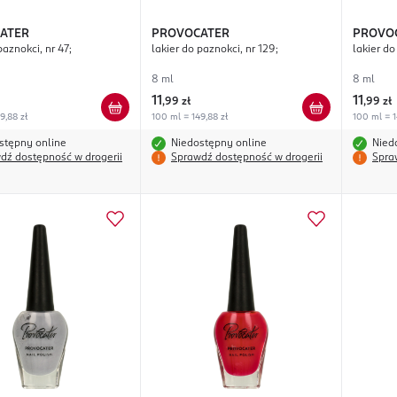
ATER
PROVOCATER
PROVO
paznokci, nr 47;
lakier do paznokci, nr 129;
lakier do
8 ml
8 ml
11
11
,
99 zł
,
99 zł
9,88 zł
100 ml = 149,88 zł
100 ml = 1
stępny online
Niedostępny online
Nied
dź dostępność w drogerii
Sprawdź dostępność w drogerii
Spra