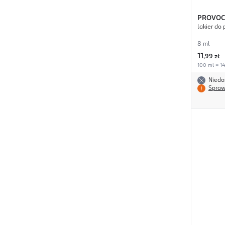
PROVOC
lakier do 
8 ml
11
,
99 zł
100 ml = 14
Niedo
Spraw