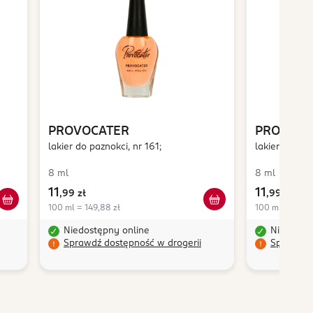
PROVOCATER
PROVOCA
lakier do paznokci, nr 161;
lakier do paz
8 ml
8 ml
11
11
,
99 zł
,
99 zł
100 ml = 149,88 zł
100 ml = 149,8
Niedostępny online
Niedostę
Sprawdź dostępność w drogerii
Sprawdź 