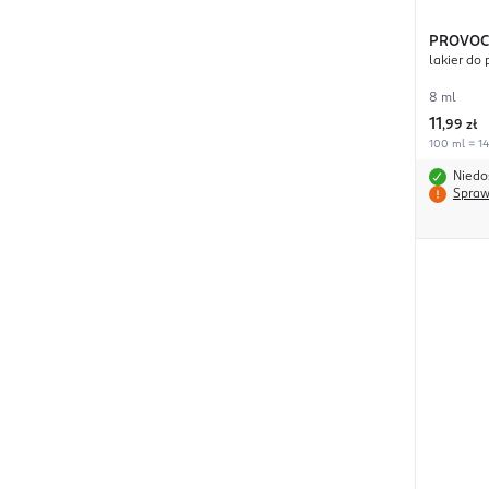
PROVOC
lakier do 
8 ml
11
,
99 zł
100 ml = 14
Niedo
Spraw