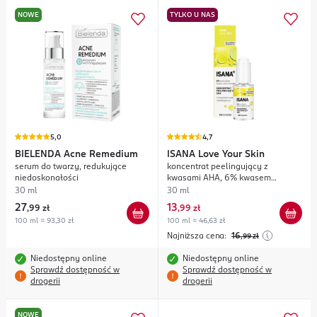
NOWE
TYLKO U NAS
5,0
4,7
BIELENDA
Acne Remedium
ISANA
Love Your Skin
serum do twarzy, redukujące
koncentrat peelingujący z
niedoskonałości
kwasami AHA, 6% kwasem
glikolowym
30 ml
30 ml
27
13
,
99 zł
,
99 zł
100 ml = 93,30 zł
100 ml = 46,63 zł
Najniższa cena:
16
,99
zł
Niedostępny online
Niedostępny online
Sprawdź dostępność w
Sprawdź dostępność w
drogerii
drogerii
NOWE