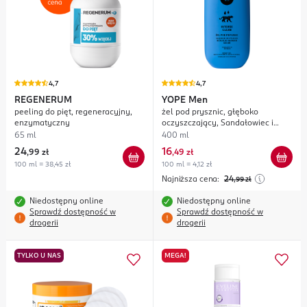
4,7
4,7
REGENERUM
YOPE
Men
peeling do pięt, regeneracyjny,
żel pod prysznic, głęboko
enzymatyczny
oczyszczający, Sandałowiec i
Wetiwer
65 ml
400 ml
24
16
,
99 zł
,
49 zł
100 ml = 38,45 zł
100 ml = 4,12 zł
Najniższa cena:
24
,99
zł
Niedostępny online
Niedostępny online
Sprawdź dostępność w
Sprawdź dostępność w
drogerii
drogerii
TYLKO U NAS
MEGA!