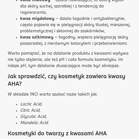
kwas mlekowy
– działa nawilżająco, to dobry wybór
dla skóry suchej, szorstkiej i z tendencją do
rogowacenia,
kwas migdałowy
– działa łagodnie i antybakteryjnie,
często pojawia się w pielęgnacji skóry tłustej, mieszanej,
problematycznej i skłonnej do zaskórników,
kwas szikimowy
– łagodny, wspiera pielęgnację skóry
poszarzałej, z nierównym kolorytem i przebarwieniami.
Warto pamiętać, że na działanie produktu z kwasami wpływa
nie tylko stężenie, ale też pH i cała formuła kosmetyku. Im
niższe pH, tym działanie złuszczające może być silniejsze.
Jak sprawdzić, czy kosmetyk zawiera kwasy
AHA?
W składzie INCI warto szukać nazw takich jak:
Lactic Acid,
Citric Acid,
Glycolic Acid,
Mandelic Acid.
Kosmetyki do twarzy z kwasami AHA