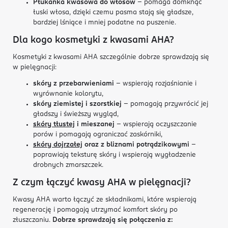
Płukanka kwasowa do włosów
– pomaga domknąć
łuski włosa, dzięki czemu pasma stają się gładsze,
bardziej lśniące i mniej podatne na puszenie.
Dla kogo kosmetyki z kwasami AHA?
Kosmetyki z kwasami AHA szczególnie dobrze sprawdzają się
w pielęgnacji:
skóry z przebarwieniami
– wspierają rozjaśnianie i
wyrównanie kolorytu,
skóry ziemistej i szorstkiej
– pomagają przywrócić jej
gładszy i świeższy wygląd,
skóry tłustej
i mieszanej
– wspierają oczyszczanie
porów i pomagają ograniczać zaskórniki,
skóry dojrzałej
oraz z bliznami potrądzikowymi
–
poprawiają teksturę skóry i wspierają wygładzenie
drobnych zmarszczek.
Z czym łączyć kwasy AHA w pielęgnacji?
Kwasy AHA warto łączyć ze składnikami, które wspierają
regenerację i pomagają utrzymać komfort skóry po
złuszczaniu.
Dobrze sprawdzają się połączenia z: