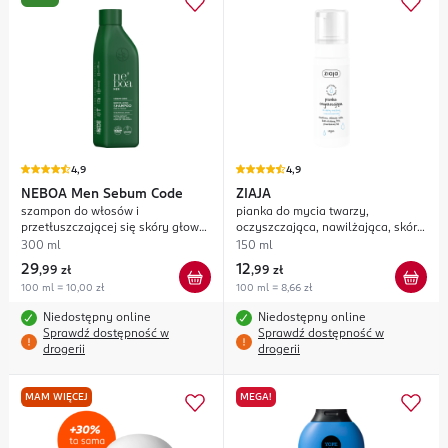
4,9
4,9
NEBOA
Men Sebum Code
ZIAJA
szampon do włosów i
pianka do mycia twarzy,
przetłuszczającej się skóry głowy,
oczyszczająca, nawilżająca, skóra
normalizujący, regulujący
wrażliwa i zaczerwieniona
300 ml
150 ml
wydzielanie sebum
29
12
,
99 zł
,
99 zł
100 ml = 10,00 zł
100 ml = 8,66 zł
Niedostępny online
Niedostępny online
Sprawdź dostępność w
Sprawdź dostępność w
drogerii
drogerii
MAM WIĘCEJ
MEGA!