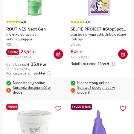
4,8
4,8
ROUTINES
Next Gen
SELFIE PROJECT
#StopSpots
mgiełka do twarzy,
plastry na wypryski, Unbox, różne
Mystery Stars
seboregulująca
rodzaje
100 ml
24 szt.
25
6
Z APKĄ
,
99 zł
,
49 zł
100 ml = 25,99 zł
1 szt. = 0,27 zł
Najniższa cena:
14
35
,99
zł
Cena bez apki:
,99
zł
100 ml = 35,99 zł
Najniższa cena:
35
,99
zł
Niedostępny online
Niedostępny online
Sprawdź dostępność w
Sprawdź dostępność w
drogerii
drogerii
MEGA!
TYLKO U NAS