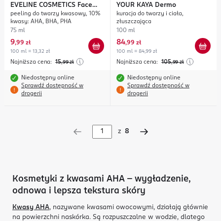
EVELINE COSMETICS
Face
YOUR KAYA
Dermo
peeling do twarzy kwasowy, 10%
kuracja do twarzy i ciała,
Therapy Professional Clean
kwasy: AHA, BHA, PHA
złuszczająca
Shot
75 ml
100 ml
9
84
,
99 zł
,
99 zł
100 ml = 13,32 zł
100 ml = 84,99 zł
Najniższa cena:
15
Najniższa cena:
105
,99
zł
,99
zł
Niedostępny online
Niedostępny online
Sprawdź dostępność w
Sprawdź dostępność w
drogerii
drogerii
z
8
Kosmetyki z kwasami AHA – wygładzenie,
odnowa i lepsza tekstura skóry
Kwasy AHA
, nazywane kwasami owocowymi, działają głównie
na powierzchni naskórka. Są rozpuszczalne w wodzie, dlatego