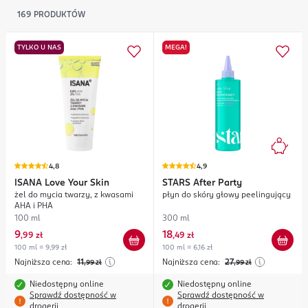
169
PRODUKTÓW
TYLKO U NAS
MEGA!
4,8
4,9
ISANA
Love Your Skin
STARS
After Party
żel do mycia twarzy, z kwasami
płyn do skóry głowy peelingujący
AHA i PHA
100 ml
300 ml
9
18
,
99 zł
,
49 zł
100 ml = 9,99 zł
100 ml = 6,16 zł
Najniższa cena:
11
Najniższa cena:
27
,99
zł
,99
zł
Niedostępny online
Niedostępny online
Sprawdź dostępność w
Sprawdź dostępność w
drogerii
drogerii