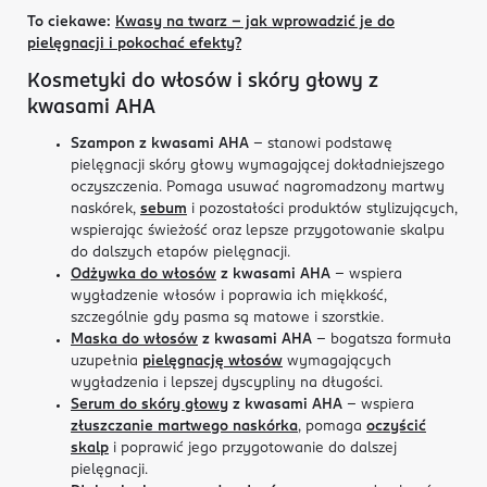
To ciekawe:
Kwasy na twarz – jak wprowadzić je do
pielęgnacji i pokochać efekty?
Kosmetyki do włosów i skóry głowy z
kwasami AHA
Szampon z kwasami AHA
– stanowi podstawę
pielęgnacji skóry głowy wymagającej dokładniejszego
oczyszczenia. Pomaga usuwać nagromadzony martwy
naskórek,
sebum
i pozostałości produktów stylizujących,
wspierając świeżość oraz lepsze przygotowanie skalpu
do dalszych etapów pielęgnacji.
Odżywka do włosów
z kwasami AHA
– wspiera
wygładzenie włosów i poprawia ich miękkość,
szczególnie gdy pasma są matowe i szorstkie.
Maska do włosów
z kwasami AHA
– bogatsza formuła
uzupełnia
pielęgnację włosów
wymagających
wygładzenia i lepszej dyscypliny na długości.
Serum do skóry głowy
z kwasami AHA
– wspiera
złuszczanie martwego naskórka
, pomaga
oczyścić
skalp
i poprawić jego przygotowanie do dalszej
pielęgnacji.