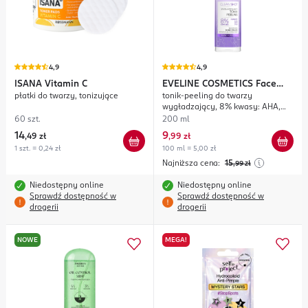
4,9
4,9
ISANA
Vitamin C
EVELINE COSMETICS
Face
płatki do twarzy, tonizujące
tonik-peeling do twarzy
Therapy Professional Clean
wygładzający, 8% kwasy: AHA,
Shot
BHA, PHA
60 szt.
200 ml
14
9
,
49 zł
,
99 zł
1 szt. = 0,24 zł
100 ml = 5,00 zł
Najniższa cena:
15
,99
zł
Niedostępny online
Niedostępny online
Sprawdź dostępność w
Sprawdź dostępność w
drogerii
drogerii
NOWE
MEGA!