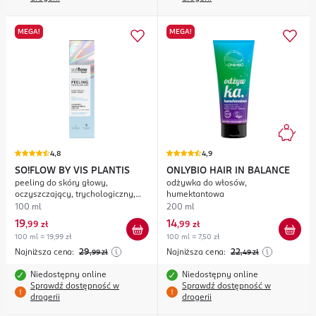
MEGA!
MEGA!
4,8
4,9
SO!FLOW BY VIS PLANTIS
ONLYBIO HAIR IN BALANCE
peeling do skóry głowy,
odżywka do włosów,
oczyszczający, trychologiczny,
humektantowa
każdy rodzaj włosów, zapach
100 ml
200 ml
orzeźwiającego koktajlu
19
14
,
99 zł
,
99 zł
tropikalnego
100 ml = 19,99 zł
100 ml = 7,50 zł
Najniższa cena:
29
Najniższa cena:
22
,99
zł
,49
zł
Niedostępny online
Niedostępny online
Sprawdź dostępność w
Sprawdź dostępność w
drogerii
drogerii