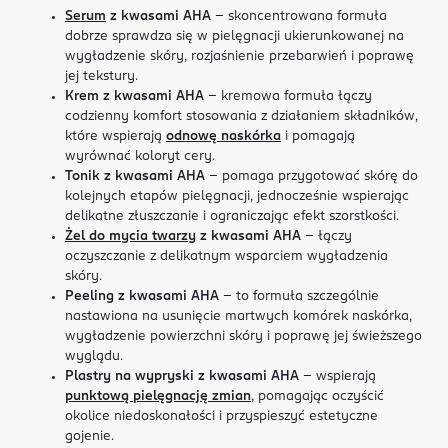
Serum
z kwasami AHA
– skoncentrowana formuła
dobrze sprawdza się w pielęgnacji ukierunkowanej na
wygładzenie skóry, rozjaśnienie przebarwień i poprawę
jej tekstury.
Krem z kwasami AHA
– kremowa formuła łączy
codzienny komfort stosowania z działaniem składników,
które wspierają
odnowę naskórka
i pomagają
wyrównać koloryt cery.
Tonik z kwasami AHA
– pomaga przygotować skórę do
kolejnych etapów pielęgnacji, jednocześnie wspierając
delikatne złuszczanie i ograniczając efekt szorstkości.
Żel do mycia twarzy
z kwasami AHA
– łączy
oczyszczanie z delikatnym wsparciem wygładzenia
skóry.
Peeling z kwasami AHA
– to formuła szczególnie
nastawiona na usunięcie martwych komórek naskórka,
wygładzenie powierzchni skóry i poprawę jej świeższego
wyglądu.
Plastry na wypryski z kwasami AHA
– wspierają
punktową pielęgnację zmian
, pomagając oczyścić
okolice niedoskonałości i przyspieszyć estetyczne
gojenie.