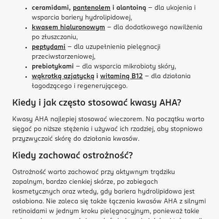
ceramidami,
pantenolem
i alantoiną
– dla ukojenia i
wsparcia bariery hydrolipidowej,
kwasem hialuronowym
– dla dodatkowego nawilżenia
po złuszczaniu,
peptydami
– dla uzupełnienia pielęgnacji
przeciwstarzeniowej,
prebiotykami
– dla wsparcia mikrobioty skóry,
wąkrotką azjatycką
i
witaminą B12
– dla działania
łagodzącego i regenerującego.
Kiedy i jak często stosować kwasy AHA?
Kwasy AHA najlepiej stosować wieczorem. Na początku warto
sięgać po niższe stężenia i używać ich rzadziej, aby stopniowo
przyzwyczaić skórę do działania kwasów.
Kiedy zachować ostrożność?
Ostrożność warto zachować przy aktywnym trądziku
zapalnym, bardzo cienkiej skórze, po zabiegach
kosmetycznych oraz wtedy, gdy bariera hydrolipidowa jest
osłabiona. Nie zaleca się także łączenia kwasów AHA z silnymi
retinoidami w jednym kroku pielęgnacyjnym, ponieważ takie