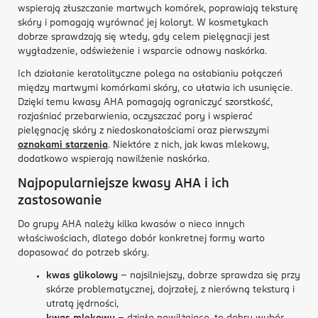
wspierają złuszczanie martwych komórek, poprawiają teksturę
skóry i pomagają wyrównać jej koloryt. W kosmetykach
dobrze sprawdzają się wtedy, gdy celem pielęgnacji jest
wygładzenie, odświeżenie i wsparcie odnowy naskórka.
Ich działanie keratolityczne polega na osłabianiu połączeń
między martwymi komórkami skóry, co ułatwia ich usunięcie.
Dzięki temu kwasy AHA pomagają ograniczyć szorstkość,
rozjaśniać przebarwienia, oczyszczać pory i wspierać
pielęgnację skóry z niedoskonałościami oraz pierwszymi
oznakami starzenia
. Niektóre z nich, jak kwas mlekowy,
dodatkowo wspierają nawilżenie naskórka.
Najpopularniejsze kwasy AHA i ich
zastosowanie
Do grupy AHA należy kilka kwasów o nieco innych
właściwościach, dlatego dobór konkretnej formy warto
dopasować do potrzeb skóry.
kwas glikolowy
– najsilniejszy, dobrze sprawdza się przy
skórze problematycznej, dojrzałej, z nierówną teksturą i
utratą jędrności,