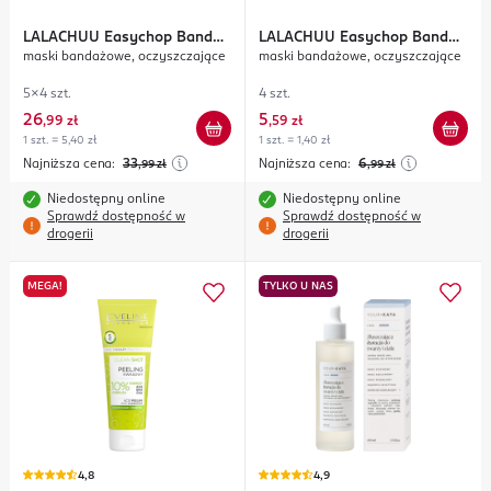
LALACHUU
Easychop Band
LALACHUU
Easychop Band
maski bandażowe, oczyszczające
maski bandażowe, oczyszczające
Mask Pore Minimizer
Mask Pore Minimizer
5x4 szt.
4 szt.
26
5
,
99 zł
,
59 zł
1 szt. = 5,40 zł
1 szt. = 1,40 zł
Najniższa cena:
33
Najniższa cena:
6
,99
zł
,99
zł
Niedostępny online
Niedostępny online
Sprawdź dostępność w
Sprawdź dostępność w
drogerii
drogerii
MEGA!
TYLKO U NAS
4,8
4,9