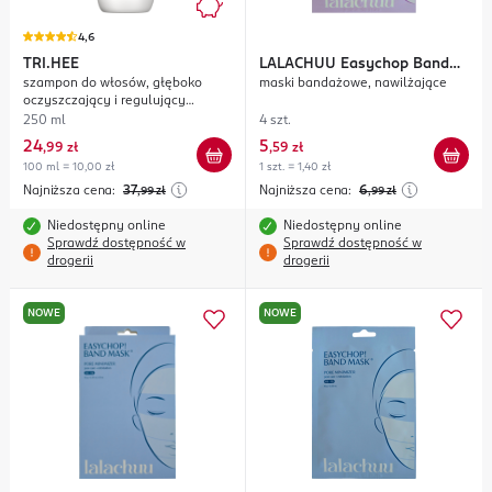
4,6
TRI.HEE
LALACHUU
Easychop Band
szampon do włosów, głęboko
maski bandażowe, nawilżające
Mask Hydrating Effector
oczyszczający i regulujący
wydzielanie sebum
250 ml
4 szt.
24
5
,
99 zł
,
59 zł
100 ml = 10,00 zł
1 szt. = 1,40 zł
Najniższa cena:
37
Najniższa cena:
6
,99
zł
,99
zł
Niedostępny online
Niedostępny online
Sprawdź dostępność w
Sprawdź dostępność w
drogerii
drogerii
NOWE
NOWE