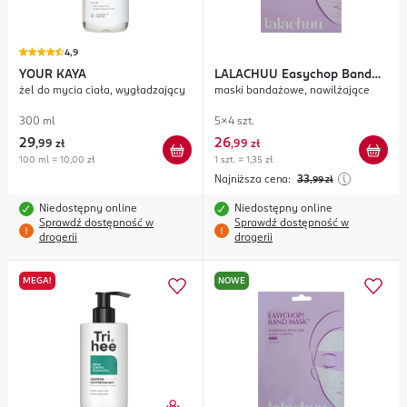
4,9
YOUR KAYA
LALACHUU
Easychop Band
żel do mycia ciała, wygładzający
maski bandażowe, nawilżające
Mask Hydrating Effector
300 ml
5x4 szt.
29
26
,
99 zł
,
99 zł
100 ml = 10,00 zł
1 szt. = 1,35 zł
Najniższa cena:
33
,99
zł
Niedostępny online
Niedostępny online
Sprawdź dostępność w
Sprawdź dostępność w
drogerii
drogerii
MEGA!
NOWE