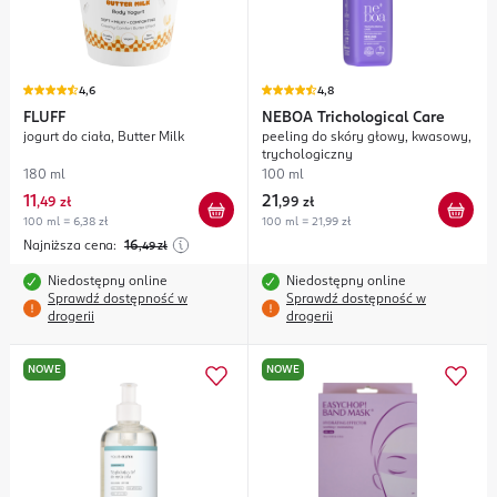
4,6
4,8
FLUFF
NEBOA
Trichological Care
jogurt do ciała, Butter Milk
peeling do skóry głowy, kwasowy,
trychologiczny
180 ml
100 ml
11
21
,
49 zł
,
99 zł
100 ml = 6,38 zł
100 ml = 21,99 zł
Najniższa cena:
16
,49
zł
Niedostępny online
Niedostępny online
Sprawdź dostępność w
Sprawdź dostępność w
drogerii
drogerii
NOWE
NOWE