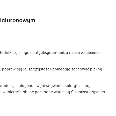
 hialuronowym
kładniki są silnymi antyoksydantami, a razem wzajemnie
ry, poprawiają jej sprężystość i pomagają zachować piękny
a produkcji kolagenu i wyrównywania kolorytu skóry.
k wybierać stabilne pochodne witaminy C zamiast czystego