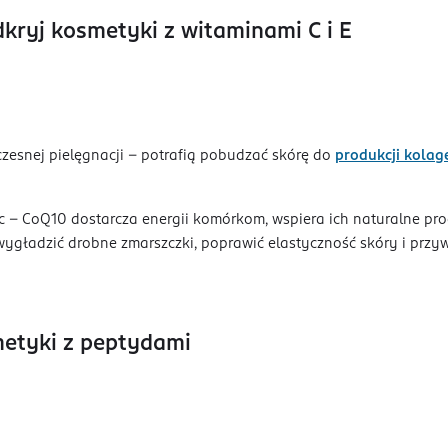
kryj kosmetyki z witaminami C i E
zesnej pielęgnacji – potrafią pobudzać skórę do
produkcji kolag
– CoQ10 dostarcza energii komórkom, wspiera ich naturalne proc
gładzić drobne zmarszczki, poprawić elastyczność skóry i przyw
metyki z peptydami