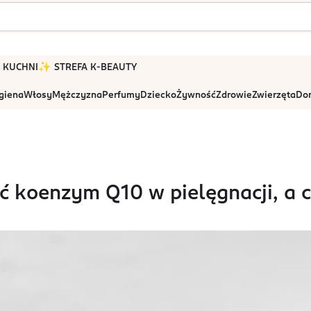
 W KUCHNI
✨ STREFA K-BEAUTY
igiena
Włosy
Mężczyzna
Perfumy
Dziecko
Żywność
Zdrowie
Zwierzęta
Dom
ć koenzym Q10 w pielęgnacji, a 