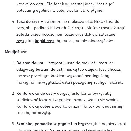
kredkę do oczu. Dla fanek wyrazistej kreski “cat eye”
polecamy eyeliner w żelu, pisaku lub w płynie.
Tusz do rzęs
- zwieńczenie makijażu oka. Nałóż tusz do
rzęs, aby podkreślić i wydłużyć rzęsy. Możesz również użyć
zalotki
przed nałożeniem tuszu oraz dokleić
sztuczne
rzęsy
lub
kępki rzęs
,
by maksymalnie otworzyć oko.
Makijaż ust
Balsam do ust
- przygotuj usta do makijażu stosując
odżywczy
balsam do ust
,
maskę
lub
olejek
. Jeśli chcesz,
możesz przed tym krokiem wykonać
peeling
, żeby
maksymalnie wygładzić usta i pozbyć się suchych skórek.
Konturówka do ust
- obrysuj usta konturówką, aby
zdefiniować kształt i zapobiec rozmazywaniu się szminki.
Konturówkę dobierz pod kolor szminki, tak by idealnie się
ze sobą połączyły.
Szminka, pomadka w płynie lub błyszczyk
- wybierz swój
ulubiony produkt.
Szminka
zapewnia kremowy efekt,