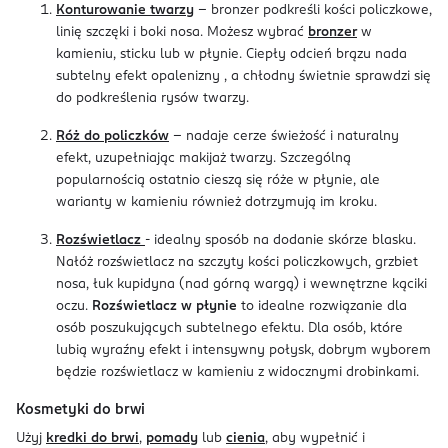
Konturowanie twarzy
- bronzer podkreśli kości policzkowe,
linię szczęki i boki nosa. Możesz wybrać
bronzer
w
kamieniu, sticku lub w płynie. Ciepły odcień brązu nada
subtelny efekt opalenizny , a chłodny świetnie sprawdzi się
do podkreślenia rysów twarzy.
Róż do policzków
- nadaje cerze świeżość i naturalny
efekt, uzupełniając makijaż twarzy. Szczególną
popularnością ostatnio cieszą się róże w płynie, ale
warianty w kamieniu również dotrzymują im kroku.
Rozświetlacz
- idealny sposób na dodanie skórze blasku.
Nałóż rozświetlacz na szczyty kości policzkowych, grzbiet
nosa, łuk kupidyna (nad górną wargą) i wewnętrzne kąciki
oczu.
Rozświetlacz w płynie
to idealne rozwiązanie dla
osób poszukujących subtelnego efektu. Dla osób, które
lubią wyraźny efekt i intensywny połysk, dobrym wyborem
będzie rozświetlacz w kamieniu z widocznymi drobinkami.
Kosmetyki do brwi
Użyj
kredki do brwi
,
pomady
lub
cienia
, aby wypełnić i