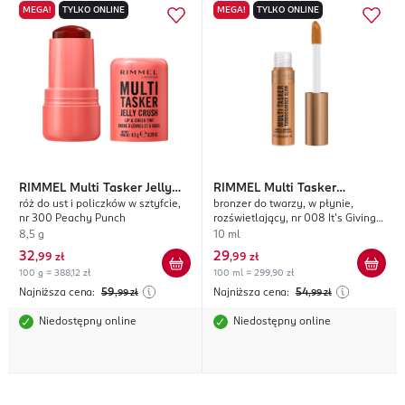
MEGA!
TYLKO ONLINE
MEGA!
TYLKO ONLINE
RIMMEL
Multi Tasker Jelly
RIMMEL
Multi Tasker
róż do ust i policzków w sztyfcie,
bronzer do twarzy, w płynie,
Crush
Turbocharged Glow
nr 300 Peachy Punch
rozświetlający, nr 008 It's Giving
Bronze
8,5 g
10 ml
32
29
,
99 zł
,
99 zł
100 g = 388,12 zł
100 ml = 299,90 zł
Najniższa cena:
59
Najniższa cena:
54
,99
zł
,99
zł
Niedostępny online
Niedostępny online