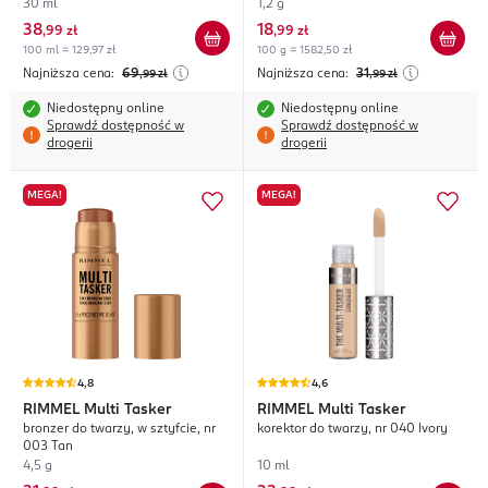
30 ml
1,2 g
38
18
,
99 zł
,
99 zł
100 ml = 129,97 zł
100 g = 1582,50 zł
Najniższa cena:
69
Najniższa cena:
31
,99
zł
,99
zł
Niedostępny online
Niedostępny online
Sprawdź dostępność w
Sprawdź dostępność w
drogerii
drogerii
MEGA!
MEGA!
4,8
4,6
RIMMEL
Multi Tasker
RIMMEL
Multi Tasker
bronzer do twarzy, w sztyfcie, nr
korektor do twarzy, nr 040 Ivory
003 Tan
4,5 g
10 ml