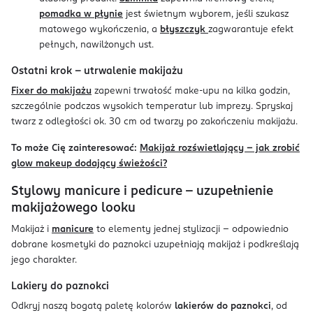
pomadka w płynie
jest świetnym wyborem, jeśli szukasz
matowego wykończenia, a
błyszczyk
zagwarantuje efekt
pełnych, nawilżonych ust.
Ostatni krok - utrwalenie makijażu
Fixer do makijażu
zapewni trwałość make-upu na kilka godzin,
szczególnie podczas wysokich temperatur lub imprezy. Spryskaj
twarz z odległości ok. 30 cm od twarzy po zakończeniu makijażu.
To może Cię zainteresować:
Makijaż rozświetlający - jak zrobić
glow makeup dodający świeżości?
Stylowy manicure i pedicure - uzupełnienie
makijażowego looku
Makijaż i
manicure
to elementy jednej stylizacji – odpowiednio
dobrane kosmetyki do paznokci uzupełniają makijaż i podkreślają
jego charakter.
Lakiery do paznokci
Odkryj naszą bogatą paletę kolorów
lakierów do paznokci
, od