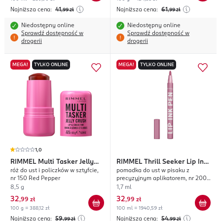
Najniższa cena:
41
Najniższa cena:
61
,99
zł
,99
zł
Niedostępny online
Niedostępny online
Sprawdź dostępność w
Sprawdź dostępność w
drogerii
drogerii
MEGA!
TYLKO ONLINE
MEGA!
TYLKO ONLINE
1,0
RIMMEL
Multi Tasker Jelly
RIMMEL
Thrill Seeker Lip Ink
róż do ust i policzków w sztyfcie,
pomadka do ust w pisaku z
Crush
Pen
nr 150 Red Pepper
precyzyjnym aplikatorem, nr 200
Pink Candy
8,5 g
1,7 ml
32
32
,
99 zł
,
99 zł
100 g = 388,12 zł
100 ml = 1940,59 zł
Najniższa cena:
59
Najniższa cena:
54
,99
zł
,99
zł