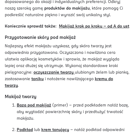
dopasowanego do okazji i indywidualnych preferencji. Odkryj
naszą szeroką gamę
produktów do makijażu
, które pomogą Ci
podkreślić naturalne piękno i wyrazić swój unikalny styl.
Koniecznie sprawdź także:
Makijaż krok po kroku – od A do ust
Przygotowanie skóry pod makijaż
Najlepszy efekt makijażu uzyskasz, gdy skóra twarzy jest
odpowiednio przygotowana. Oczyszczona i nawilżona cera
ułatwia aplikację kosmetyków i sprawia, że makijaż wygląda
lepiej oraz dłużej się utrzymuje. Wykonaj standardowe kroki
pielęgnacyjne:
oczyszczanie twarzy
ulubionym żelem lub pianką,
zastosowanie
toniku
i nałożenie nawilżającego
kremu do
twarzy
.
Makijaż twarzy
Baza pod makijaż
(primer) - przed podkładem nałóż bazę,
aby wygładzić powierzchnię skóry i przedłużyć trwałość
makijażu.
Podkład
lub
krem tonujący
- nałóż podkład odpowiedni