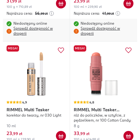
31
23
,
99 zł
,
99 zł
100 g = 710,89 zł
100 ml = 239,90 zł
Najniższa cena:
56
Najniższa cena:
41
,99
zł
,99
zł
Niedostępny online
Niedostępny online
Sprawdź dostępność w
Sprawdź dostępność w
drogerii
drogerii
MEGA!
MEGA!
4,9
4,8
RIMMEL
Multi Tasker
RIMMEL
Multi Tasker
korektor do twarzy, nr 030 Light
róż do policzków, w sztyfcie, z
Blush'N'Brush
pędzelkiem, nr 100 Cotton Candy
10 ml
8 g
23
33
,
99 zł
,
99 zł
100 ml = 239,90 zł
100 g = 424,88 zł