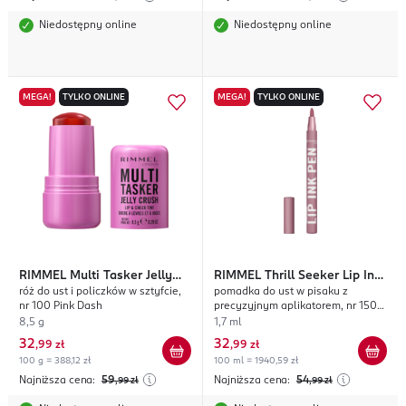
Niedostępny online
Niedostępny online
MEGA!
TYLKO ONLINE
MEGA!
TYLKO ONLINE
RIMMEL
Multi Tasker Jelly
RIMMEL
Thrill Seeker Lip Ink
róż do ust i policzków w sztyfcie,
pomadka do ust w pisaku z
Crush
Pen
nr 100 Pink Dash
precyzyjnym aplikatorem, nr 150
Tres Chic
8,5 g
1,7 ml
32
32
,
99 zł
,
99 zł
100 g = 388,12 zł
100 ml = 1940,59 zł
Najniższa cena:
59
Najniższa cena:
54
,99
zł
,99
zł