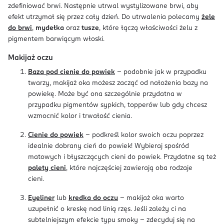
zdefiniować brwi. Następnie utrwal wystylizowane brwi, aby
efekt utrzymał się przez cały dzień. Do utrwalenia polecamy
żele
do brwi
,
mydełka
oraz
tusze
, które łączą właściwości żelu z
pigmentem barwiącym włoski.
Makijaż oczu
Baza pod cienie do powiek
- podobnie jak w przypadku
twarzy, makijaż oka możesz zacząć od nałożenia bazy na
powiekę. Może być ona szczególnie przydatna w
przypadku pigmentów sypkich, topperów lub gdy chcesz
wzmocnić kolor i trwałość cienia.
Cienie do powiek
- podkreśl kolor swoich oczu poprzez
idealnie dobrany cień do powiek! Wybieraj spośród
matowych i błyszczących cieni do powiek. Przydatne są też
palety cieni
, które najczęściej zawierają oba rodzaje
cieni.
Eyeliner
lub
kredka do oczu
- makijaż oka warto
uzupełnić o kreskę nad linią rzęs. Jeśli zależy ci na
subtelniejszym efekcie typu smoky - zdecyduj się na