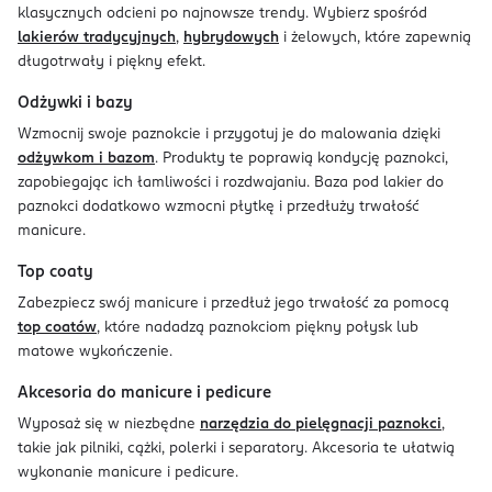
klasycznych odcieni po najnowsze trendy. Wybierz spośród
lakierów tradycyjnych
,
hybrydowych
i żelowych, które zapewnią
długotrwały i piękny efekt.
Odżywki i bazy
Wzmocnij swoje paznokcie i przygotuj je do malowania dzięki
odżywkom i bazom
. Produkty te poprawią kondycję paznokci,
zapobiegając ich łamliwości i rozdwajaniu. Baza pod lakier do
paznokci dodatkowo wzmocni płytkę i przedłuży trwałość
manicure.
Top coaty
Zabezpiecz swój manicure i przedłuż jego trwałość za pomocą
top coatów
, które nadadzą paznokciom piękny połysk lub
matowe wykończenie.
Akcesoria do manicure i pedicure
Wyposaż się w niezbędne
narzędzia do pielęgnacji paznokci
,
takie jak pilniki, cążki, polerki i separatory. Akcesoria te ułatwią
wykonanie manicure i pedicure.