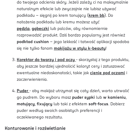
do twojego odcienia skóry. Jeżeli zależy ci na maksymalnie
naturalnym efekcie lub zwyczajnie nie lubisz używać
podkładu - sięgnij po krem tonujący (
krem bb
). Do
nałożenia podkładu lub kremu możesz użyć
pędzla
,
gąbeczki
lub palców, aby równomiernie
rozprowadzić produkt. Dziś bardzo popularny jest również
podkład cushion
- jego lekkość i łatwość aplikacji spodoba
się nie tylko fanom
makijażu w stylu k-beauty
!
Korektor do twarzy i pod oczy
- skorzystaj z tego produktu,
aby jeszcze bardziej ujednolicić koloryt cery i zatuszować
ewentualne niedoskonałości, takie jak
cienie pod oczami
i
zaczerwienienia.
Puder
- aby makijaż utrzymał się cały dzień, warto utrwalić
go pudrem. Do wyboru masz
puder sypki
lub
w kamieniu
,
matujący
,
fixujący
lub taki z efektem
soft-focus
. Dobierz
puder według swoich osobistych preferencji i
oczekiwanego rezultatu.
Konturowanie i rozświetlanie