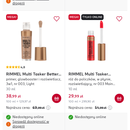
drogerii
MEGA!
MEGA!
TYLKO ONLINE
4,8
RIMMEL
Multi Tasker Better
RIMMEL
Multi Tasker
primer, glowbooster i rozświetlacz,
róż do policzków, w płynie,
Than Filters
Turbocharged Glow
3w1, nr 003, Light
rozświetlający, nr 003 Main
Character
30 ml
10 ml
38
29
,
99 zł
,
99 zł
100 ml = 129,97 zł
100 ml = 299,90 zł
Najniższa cena:
69
Najniższa cena:
54
,99
zł
,99
zł
Niedostępny online
Niedostępny online
Sprawdź dostępność w
drogerii