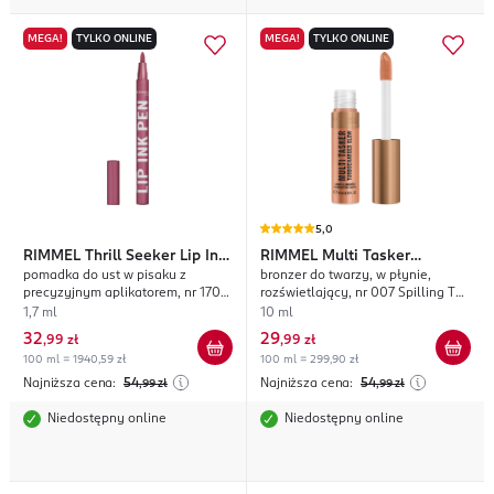
MEGA!
TYLKO ONLINE
MEGA!
TYLKO ONLINE
5,0
RIMMEL
Thrill Seeker Lip Ink
RIMMEL
Multi Tasker
pomadka do ust w pisaku z
bronzer do twarzy, w płynie,
Pen
Turbocharged Glow
precyzyjnym aplikatorem, nr 170
rozświetlający, nr 007 Spilling The
Cool Berry
Tea
1,7 ml
10 ml
32
29
,
99 zł
,
99 zł
100 ml = 1940,59 zł
100 ml = 299,90 zł
Najniższa cena:
54
Najniższa cena:
54
,99
zł
,99
zł
Niedostępny online
Niedostępny online