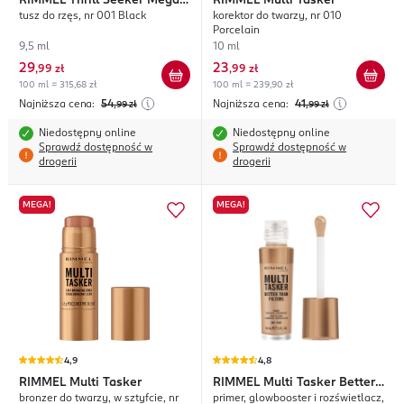
RIMMEL
Thrill Seeker Mega
RIMMEL
Multi Tasker
tusz do rzęs, nr 001 Black
korektor do twarzy, nr 010
Lift
Porcelain
9,5 ml
10 ml
29
23
,
99 zł
,
99 zł
100 ml = 315,68 zł
100 ml = 239,90 zł
Najniższa cena:
54
Najniższa cena:
41
,99
zł
,99
zł
Niedostępny online
Niedostępny online
Sprawdź dostępność w
Sprawdź dostępność w
drogerii
drogerii
MEGA!
MEGA!
4,9
4,8
RIMMEL
Multi Tasker
RIMMEL
Multi Tasker Better
bronzer do twarzy, w sztyfcie, nr
primer, glowbooster i rozświetlacz,
Than Filters