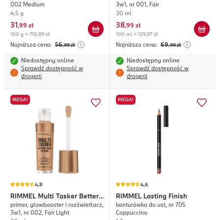
002 Medium
3w1, nr 001, Fair
4,5 g
30 ml
31
38
,
99 zł
,
99 zł
100 g = 710,89 zł
100 ml = 129,97 zł
Najniższa cena:
56
Najniższa cena:
69
,99
zł
,99
zł
Niedostępny online
Niedostępny online
Sprawdź dostępność w
Sprawdź dostępność w
drogerii
drogerii
MEGA!
MEGA!
4,8
4,6
RIMMEL
Multi Tasker Better
RIMMEL
Lasting Finish
primer, glowbooster i rozświetlacz,
konturówka do ust, nr 705
Than Filters
3w1, nr 002, Fair Light
Cappuccino