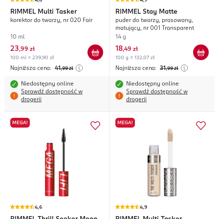
4,8
4,9
RIMMEL
Multi Tasker
RIMMEL
Stay Matte
korektor do twarzy, nr 020 Fair
puder do twarzy, prasowany,
matujący, nr 001 Transparent
10 ml
14 g
23
18
,
99 zł
,
49 zł
100 ml = 239,90 zł
100 g = 132,07 zł
Najniższa cena:
41
Najniższa cena:
31
,99
zł
,99
zł
Niedostępny online
Niedostępny online
Sprawdź dostępność w
Sprawdź dostępność w
drogerii
drogerii
MEGA!
MEGA!
4,6
4,9