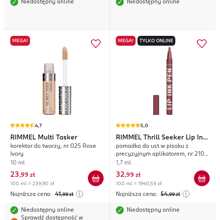
Niedostępny online
Niedostępny online
MEGA!
MEGA!
TYLKO ONLINE
4,7
5,0
RIMMEL
Multi Tasker
RIMMEL
Thrill Seeker Lip Ink
korektor do twarzy, nr 025 Rose
pomadka do ust w pisaku z
Pen
Ivory
precyzyjnym aplikatorem, nr 210
Crush Canvas
10 ml
1,7 ml
23
32
,
99 zł
,
99 zł
100 ml = 239,90 zł
100 ml = 1940,59 zł
Najniższa cena:
41
Najniższa cena:
54
,99
zł
,99
zł
Niedostępny online
Niedostępny online
Sprawdź dostępność w