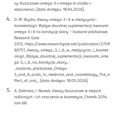
sy-tluszczowe-omega-3-i-omega-6-zrodla-i-
wlasciwosci, [data dostępu: 18.04.2026].
D. M. Wydro, Kwasy omega-3 i 6 w medycynie i
kosmetologii. Wpływ doustnej suplementacji kwasami
omega-3 i 6 na kondycję skóry – badanie pilotażowe,
Research Gate
2012, https://www.researchgate.net/publication/2709
60751_Kwasy_omega_3_i_6_w_medycynie_i_kosmet
ologii_Wplyw_doustnej_suplementacji_kwasami_ome
ga-3_i_6_na_kondycje_skory_-
_badanie_pilotazowe_Omega-
3_and_6_acids_in_medicine_and_cosmetology_The_e
ffect_of_oral_, [data dostępu: 18.05.2026].
A. Zielińska, I. Nowak, Kwasy tłuszczowe w olejach
roślinnych i ich znaczenie w kosmetyce, Chemik 2014,
tom 68.