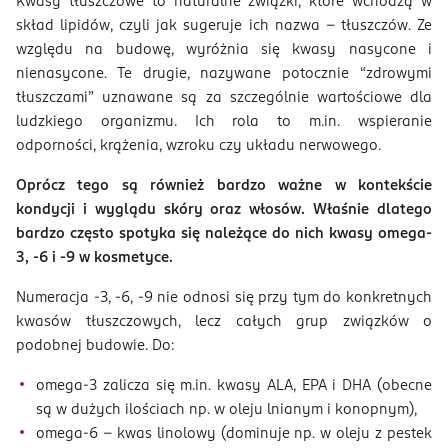
Kwasy tłuszczowe to naturalne związki, które wchodzą w
skład lipidów, czyli jak sugeruje ich nazwa – tłuszczów. Ze
względu na budowę, wyróżnia się kwasy nasycone i
nienasycone. Te drugie, nazywane potocznie “zdrowymi
tłuszczami” uznawane są za szczególnie wartościowe dla
ludzkiego organizmu. Ich rola to m.in. wspieranie
odporności, krążenia, wzroku czy układu nerwowego.
Oprócz tego są również bardzo ważne w kontekście
kondycji i wyglądu skóry oraz włosów. Właśnie dlatego
bardzo często spotyka się należące do nich kwasy omega-
3, -6 i -9 w kosmetyce.
Numeracja -3, -6, -9 nie odnosi się przy tym do konkretnych
kwasów tłuszczowych, lecz całych grup związków o
podobnej budowie. Do:
omega-3 zalicza się m.in. kwasy ALA, EPA i DHA (obecne
są w dużych ilościach np. w oleju lnianym i konopnym),
omega-6 – kwas linolowy (dominuje np. w oleju z pestek