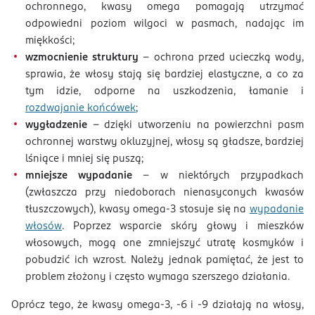
ochronnego, kwasy omega pomagają utrzymać
odpowiedni poziom wilgoci w pasmach, nadając im
miękkości;
wzmocnienie struktury
– ochrona przed ucieczką wody,
sprawia, że włosy stają się bardziej elastyczne, a co za
tym idzie, odporne na uszkodzenia, łamanie i
rozdwajanie końcówek
;
wygładzenie
– dzięki utworzeniu na powierzchni pasm
ochronnej warstwy okluzyjnej, włosy są gładsze, bardziej
lśniące i mniej się puszą;
mniejsze wypadanie
– w niektórych przypadkach
(zwłaszcza przy niedoborach nienasyconych kwasów
tłuszczowych), kwasy omega-3 stosuje się na
wypadanie
włosów
. Poprzez wsparcie skóry głowy i mieszków
włosowych, mogą one zmniejszyć utratę kosmyków i
pobudzić ich wzrost. Należy jednak pamiętać, że jest to
problem złożony i często wymaga szerszego działania.
Oprócz tego, że kwasy omega-3, -6 i -9 działają na włosy,