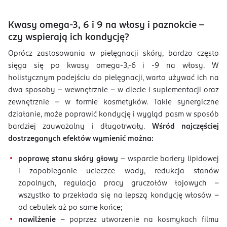
Kwasy omega-3, 6 i 9 na włosy i paznokcie –
czy wspierają ich kondycję?
Oprócz zastosowania w pielęgnacji skóry, bardzo często
sięga się po kwasy omega-3,-6 i -9 na włosy. W
holistycznym podejściu do pielęgnacji, warto używać ich na
dwa sposoby – wewnętrznie – w diecie i suplementacji oraz
zewnętrznie – w formie kosmetyków. Takie synergiczne
działanie, może poprawić kondycję i wygląd pasm w sposób
bardziej zauważalny i długotrwały.
Wśród najczęściej
dostrzeganych efektów wymienić można:
poprawę stanu skóry głowy
– wsparcie bariery lipidowej
i zapobieganie ucieczce wody, redukcja stanów
zapalnych, regulacja pracy gruczołów łojowych –
wszystko to przekłada się na lepszą kondycję włosów –
od cebulek aż po same końce;
nawilżenie
– poprzez utworzenie na kosmykach filmu