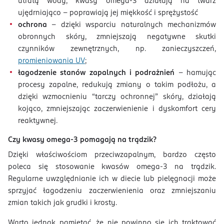
utratą wody, kwasy omega-3 działają na twarz
ujędrniająco - poprawiają jej miękkość i sprężystość
ochrona
– dzięki wsparciu naturalnych mechanizmów
obronnych skóry, zmniejszają negatywne skutki
czynników zewnętrznych, np. zanieczyszczeń,
promieniowania UV
;
łagodzenie stanów zapalnych i podrażnień
– hamując
procesy zapalne, redukują zmiany o takim podłożu, a
dzięki wzmocnieniu “tarczy ochronnej” skóry, działają
kojąco, zmniejszając zaczerwienienie i dyskomfort cery
reaktywnej.
Czy kwasy omega-3 pomagają na trądzik?
Dzięki właściwościom przeciwzapalnym, bardzo często
poleca się stosowanie kwasów omega-3 na trądzik.
Regularne uwzględnianie ich w diecie lub pielęgnacji może
sprzyjać łagodzeniu zaczerwienienia oraz zmniejszaniu
zmian takich jak grudki i krosty.
Warto jednak pamiętać, że nie powinno się ich traktować