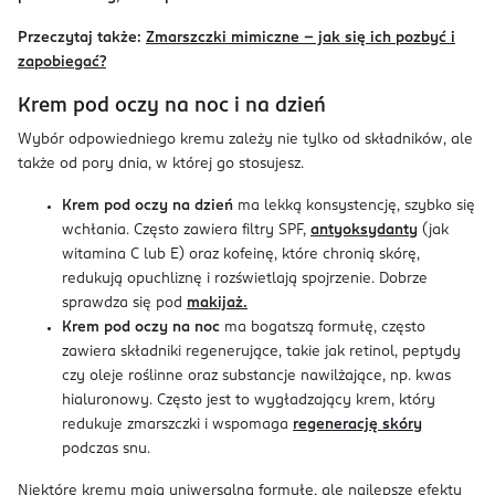
Przeczytaj także:
Zmarszczki mimiczne – jak się ich pozbyć i
zapobiegać?
Krem pod oczy na noc i na dzień
Wybór odpowiedniego kremu zależy nie tylko od składników, ale
także od pory dnia, w której go stosujesz.
Krem pod oczy na dzień
ma lekką konsystencję, szybko się
wchłania. Często zawiera filtry SPF,
antyoksydanty
(jak
witamina C lub E) oraz kofeinę, które chronią skórę,
redukują opuchliznę i rozświetlają spojrzenie. Dobrze
sprawdza się pod
makijaż.
Krem pod oczy na noc
ma bogatszą formułę, często
zawiera składniki regenerujące, takie jak retinol, peptydy
czy oleje roślinne oraz substancje nawilżające, np. kwas
hialuronowy. Często jest to wygładzający krem, który
redukuje zmarszczki i wspomaga
regenerację skóry
podczas snu.
Niektóre kremy mają uniwersalną formułę, ale najlepsze efekty