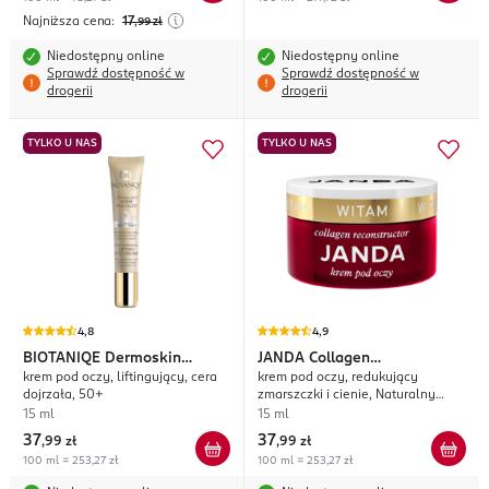
Najniższa cena:
17
,99
zł
Niedostępny online
Niedostępny online
Sprawdź dostępność w
Sprawdź dostępność w
drogerii
drogerii
TYLKO U NAS
TYLKO U NAS
4,8
4,9
BIOTANIQE
Dermoskin
JANDA
Collagen
krem pod oczy, liftingujący, cera
krem pod oczy, redukujący
Expert Snail Repair Therapy
Reconstructor
dojrzała, 50+
zmarszczki i cienie, Naturalny
Kolagen
15 ml
15 ml
37
37
,
99 zł
,
99 zł
100 ml = 253,27 zł
100 ml = 253,27 zł