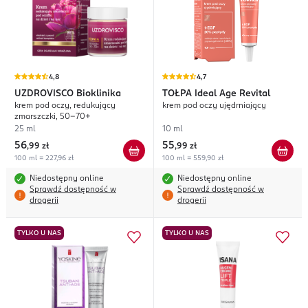
4,8
4,7
UZDROVISCO
Bioklinika
TOŁPA
Ideal Age Revital
krem pod oczy, redukujący
krem pod oczy ujędrniający
zmarszczki, 50-70+
25 ml
10 ml
56
55
,
99 zł
,
99 zł
100 ml = 227,96 zł
100 ml = 559,90 zł
Niedostępny online
Niedostępny online
Sprawdź dostępność w
Sprawdź dostępność w
drogerii
drogerii
TYLKO U NAS
TYLKO U NAS