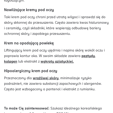
łagodzącym.
Nawilżające kremy pod oczy
Taki krem pod oczy chroni przed utratą wilgoci i sprawdzi się do
skóry skłonnej do przesuszenia. Często zawiera kwas hialuronowy
i ceramidy, czyli składniki, które wspierają odbudowę bariery
ochronnej skóry i zapobiega przesuszeniu.
Krem na opadającą powiekę
Liftingujący krem pod oczy ujędrnia i napina skórę wokół oczu i
poprawia kontur oka. W swoim składzie zawiera
peptydy
,
kolagen
lub ekstrakt z
wąkroty azjatyckiej.
Hipoalergiczny krem pod oczy
Przeznaczony dla
wrażliwej skóry
, minimalizuje ryzyko
podrażnień, nie zawiera substancji zapachowych i alergenów.
Często jest wzbogacony o pantenol i ekstrakt z rumianku.
To może Cię zainteresować:
Szukasz idealnego koreańskiego