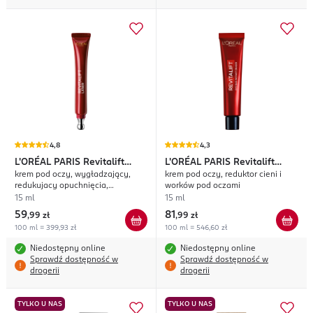
4,8
4,3
L'ORÉAL PARIS
Revitalift
L'ORÉAL PARIS
Revitalift
krem pod oczy, wygładzający,
krem pod oczy, reduktor cieni i
Laser X3
Laser
redukujacy opuchnięcia,
worków pod oczami
napinający, 40+
15 ml
15 ml
59
81
,
99 zł
,
99 zł
100 ml = 399,93 zł
100 ml = 546,60 zł
Niedostępny online
Niedostępny online
Sprawdź dostępność w
Sprawdź dostępność w
drogerii
drogerii
TYLKO U NAS
TYLKO U NAS