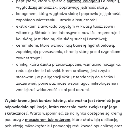
peptydami, które wspierają
syntezę kolagenu
i elastyny,
wygładzają zmarszczki, poprawiają jędrność skóry;
kolagenem, który wygładza skórę i poprawia jej jędrność,
zapobiega wiotczeniu i utracie elastyczności;
ekstraktem z awokado bogatym w kwasy tłuszczowe i
witaminy. Składnik ten intensywnie nawilża, regeneruje i
koi skórę, jest idealny dla skóry suchej i wrażliwej;
ceramidami
, które wzmacniają
barierę hydrolipidową
,
zapobiegają przesuszeniu, chronią skórę przed czynnikami
zewnętrznymi;
arniką, która działa przeciwzapalnie, wzmacnia naczynka,
redukuje cienie i obrzęki. Krem arnikowy jest często
stosowany w pielęgnacji skóry z tendencją do sińców i
zaczerwień, ponieważ może wspomagać mikrokrążenie i
zmniejszać widoczność cieni pod oczami.
Wybór kremu jest bardzo istotny, ale ważna jest również jego
odpowiednia aplikacja, która znacznie może zwiększyć jego
skuteczność.
Warto wspomnieć, że na rynku dostępne są kremy
pod oczy z
masażerem lub rollerem
, które ułatwiają aplikację,
pobudzają mikrokrążenie i pomagają redukować opuchliznę oraz