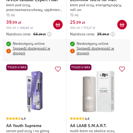
NIVEA
Cellular Expert Filler
DERMIKA
100% for Men
krem pod oczy,
krem pod oczy, energetyzujący,
przeciwzmarszczkowy, ujędrnienie
roll-on
+ aktywacja komórek
15 ml
15 ml
39
25
,
99 zł
,
99 zł
100 ml = 266,60 zł
100 ml = 173,27 zł
Najniższa cena:
66
Najniższa cena:
39
,99
zł
,99
zł
Niedostępny online
Niedostępny online
Sprawdź dostępność w
Sprawdź dostępność w
drogerii
drogerii
TYLKO U NAS
TYLKO U NAS
4,9
4,6
AA
Youth Supreme
AA
LAAB S.M.A.R.T.
serum pod oczy i na górną
multi-krem na okolice oczu,