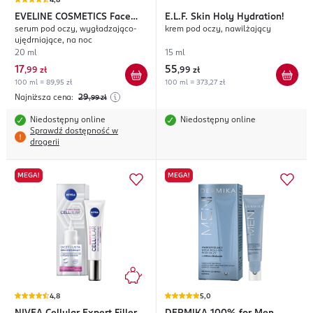
4,8
EVELINE COSMETICS
Face
E.L.F.
Skin Holy Hydration!
serum pod oczy, wygładzająco-
krem pod oczy, nawilżający
Therapy Professional
ujędrniające, na noc
20 ml
15 ml
17
55
,
99 zł
,
99 zł
100 ml = 89,95 zł
100 ml = 373,27 zł
Najniższa cena:
29
,99
zł
Niedostępny online
Niedostępny online
Sprawdź dostępność w
drogerii
MEGA!
MEGA!
4,8
5,0