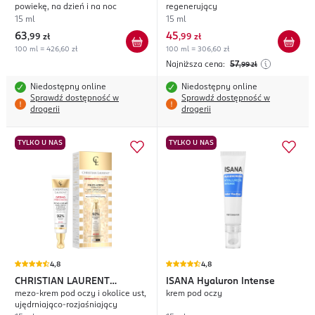
powiekę, na dzień i na noc
regenerujący
15 ml
15 ml
63
45
,
99 zł
,
99 zł
100 ml = 426,60 zł
100 ml = 306,60 zł
Najniższa cena:
57
,99
zł
Niedostępny online
Niedostępny online
Sprawdź dostępność w
Sprawdź dostępność w
drogerii
drogerii
TYLKO U NAS
TYLKO U NAS
4,8
4,8
CHRISTIAN LAURENT
ISANA
Hyaluron Intense
mezo-krem pod oczy i okolice ust,
krem pod oczy
Dermoprecision
ujędrniająco-rozjaśniający