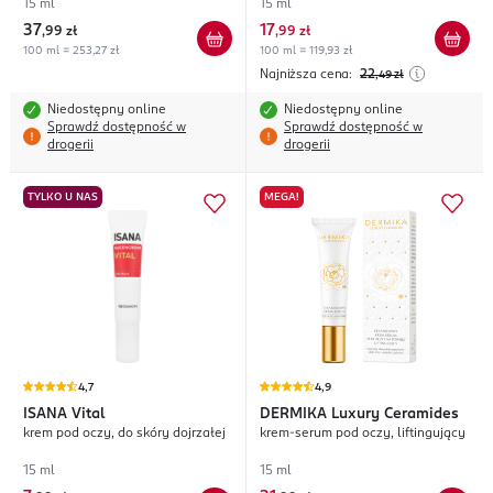
15 ml
15 ml
37
17
,
99 zł
,
99 zł
100 ml = 253,27 zł
100 ml = 119,93 zł
Najniższa cena:
22
,49
zł
Niedostępny online
Niedostępny online
Sprawdź dostępność w
Sprawdź dostępność w
drogerii
drogerii
TYLKO U NAS
MEGA!
4,7
4,9
ISANA
Vital
DERMIKA
Luxury Ceramides
krem pod oczy, do skóry dojrzałej
krem-serum pod oczy, liftingujący
15 ml
15 ml