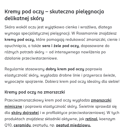
Kremy pod oczy – skuteczna pielęgnacja
delikatnej skóry
Skóra wokół oczu jest wyjątkowo cienka i wrażliwa, dlatego
wymaga specjalistycznej pielęgnacji. W Rossmannie znajdziesz
kremy pod oczy,
które pomagają redukować zmarszczki, cienie i
opuchnięcia, a także
sera i żele pod oczy
, dopasowane do
różnych potrzeb skóry – od intensywnego nawilżenia po
działanie przeciwstarzeniowe.
Regularnie stosowany
dobry krem pod oczy
poprawia
elastyczność skóry, wygładza drobne linie i przywraca świeże,
wypoczęte spojrzenie. Dobierz krem pod oczy idealny dla siebie!
Kremy pod oczy na zmarszczki
Przeciwzmarszczkowy krem pod oczy wygładza
zmarszczki
mimiczne
i poprawia elastyczność skóry. Świetnie sprawdzi się
dla
skóry dojrzałej
i w profilaktyce przeciwstarzeniowej. W tych
produktach znajdziesz składniki aktywne, jak
retinol
, koenzym
Q10,
ceramidy
, peptydy, np.
peptyd miedziowy.