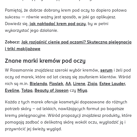
Pamiętaj, że dobrze dobrany krem pod oczy to dopiero połowa
sukcesu — równie ważny jest sposób, w jaki go aplikujesz.
Dowiedz się,
jak nakładać krem pod oczy
, by w pełni
wykorzystać jego działanie.
Zobacz:
Jak rozjaśnić cienie pod oczami? Skuteczna pielęgnacja
i triki makijażowe
Znane marki kremów pod oczy
W Rossmannie znajdziesz szeroki wybór kremów,
serum
i żeli pod
oczy od marek, które od lat cieszą się zaufaniem klientów. Wśród
nich są m.in.
Bielenda
,
Floslek
,
AA
,
Lirene
,
Ziaja
,
Estee Lauder,
Eveline
,
Tołpa
,
Beauty of Joseon
czy
Miya
.
Każda z tych marek oferuje kosmetyki dopasowane do różnych
potrzeb skóry – od lekkich, nawilżających formuł po bogatsze
kremy pielęgnacyjne. Wśród propozycji znajdziesz produkty, które
pomagają zadbać o delikatną skórę wokół oczu, wygładzić ją i
przywrócić jej świeży wygląd.