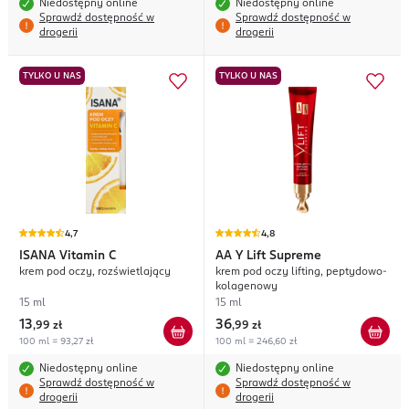
Niedostępny online
Niedostępny online
Sprawdź dostępność w
Sprawdź dostępność w
drogerii
drogerii
TYLKO U NAS
TYLKO U NAS
4,7
4,8
ISANA
Vitamin C
AA
Y Lift Supreme
krem pod oczy, rozświetlający
krem pod oczy lifting, peptydowo-
kolagenowy
15 ml
15 ml
13
36
,
99 zł
,
99 zł
100 ml = 93,27 zł
100 ml = 246,60 zł
Niedostępny online
Niedostępny online
Sprawdź dostępność w
Sprawdź dostępność w
drogerii
drogerii