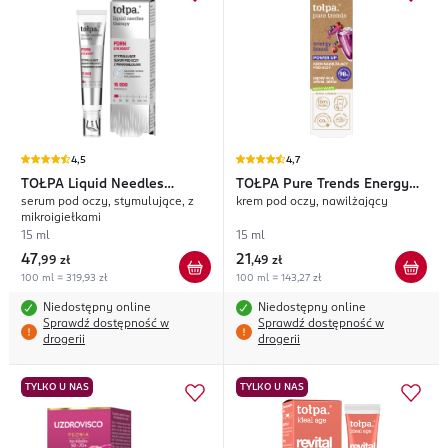
4,5
4,7
TOŁPA
Liquid Needles
TOŁPA
Pure Trends Energy
serum pod oczy, stymulujące, z
krem pod oczy, nawilżający
Therapy PDRN
Boost
mikroigiełkami
15 ml
15 ml
47
21
,
99 zł
,
49 zł
100 ml = 319,93 zł
100 ml = 143,27 zł
Niedostępny online
Niedostępny online
Sprawdź dostępność w
Sprawdź dostępność w
drogerii
drogerii
TYLKO U NAS
TYLKO U NAS