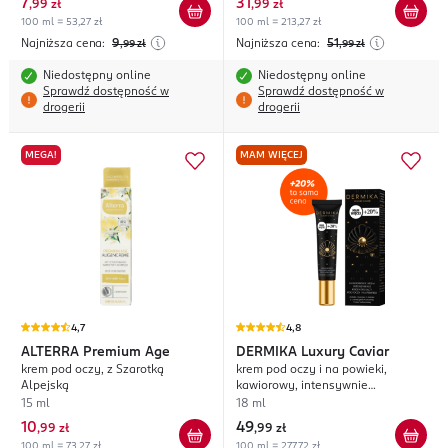
7
31
,
99 zł
,
99 zł
100 ml = 53,27 zł
100 ml = 213,27 zł
Najniższa cena:
9
Najniższa cena:
51
,99
zł
,99
zł
Niedostępny online
Niedostępny online
Sprawdź dostępność w
Sprawdź dostępność w
drogerii
drogerii
MEGA!
MAM WIĘCEJ
4,7
4,8
ALTERRA
Premium Age
DERMIKA
Luxury Caviar
krem pod oczy, z Szarotką
krem pod oczy i na powieki,
Alpejską
kawiorowy, intensywnie
regenerujący
15 ml
18 ml
10
49
,
99 zł
,
99 zł
100 ml = 73,27 zł
100 ml = 277,72 zł