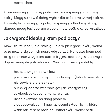
masło shea,
które nawilżają, łagodzą podrażnienia i wspierają odbudowę
skóry. Mogą stanowić dobry wybór dla osób o wrażliwej skórze.
Formuły te nawilżają, łagodzą i wspierają odbudowę skóry,
dlatego mogą być dobrym wyborem dla osób o cerze wrażliwej.
Jak wybrać idealny krem pod oczy?
Mówi się, że ideały nie istnieją – ale w pielęgnacji skóry wokół
oczu można się do nich naprawdę zbliżyć. Najlepszy krem pod
oczy to przede wszystkim taki, który jest delikatny, skuteczny i
dopasowany do potrzeb skóry. Warto wybierać produkty:
bez sztucznych barwników,
pozbawione kompozycji zapachowych (lub z takimi, które
nie zawierają alergenów),
o lekkiej, dobrze wchłaniającej się konsystencji,
zawierające łagodne konserwanty,
ukierunkowane na dany problem,
z odbudowującymi i nawilżającymi składnikami, które
wspierają regenerację delikatnej skóry wokół oczu.