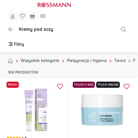
Kremy pod oczy
Filtry
Wszystkie kategorie
Pielęgnacja i higiena
Twarz
Pi
168
PRODUKTÓW
MEGA!
TYLKO U NAS
TYLKO ONLINE