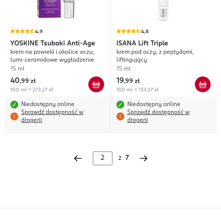
4,9
4,8
YOSKINE
Tsubaki Anti-Age
ISANA
Lift Triple
krem na powieki i okolice oczu,
krem pod oczy, z peptydami,
lumi-ceramidowe wygładzenie
liftingujący
15 ml
15 ml
40
19
,
99 zł
,
99 zł
100 ml = 273,27 zł
100 ml = 133,27 zł
Niedostępny online
Niedostępny online
Sprawdź dostępność w
Sprawdź dostępność w
drogerii
drogerii
z
7