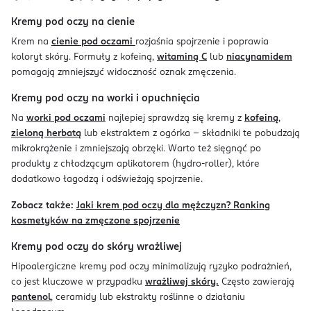
Kremy pod oczy na cienie
Krem na
cienie pod oczami
rozjaśnia spojrzenie i poprawia
koloryt skóry. Formuły z kofeiną,
witaminą C
lub
niacynamidem
pomagają zmniejszyć widoczność oznak zmęczenia.
Kremy pod oczy na worki i opuchnięcia
Na
worki pod oczami
najlepiej sprawdzą się kremy z
kofeiną
,
zieloną herbatą
lub ekstraktem z ogórka – składniki te pobudzają
mikrokrążenie i zmniejszają obrzęki. Warto też sięgnąć po
produkty z chłodzącym aplikatorem (hydro-roller), które
dodatkowo łagodzą i odświeżają spojrzenie.
Zobacz także:
Jaki krem pod oczy dla mężczyzn? Ranking
kosmetyków na zmęczone spojrzenie
Kremy pod oczy do skóry wrażliwej
Hipoalergiczne kremy pod oczy minimalizują ryzyko podrażnień,
co jest kluczowe w przypadku
wrażliwej skóry.
Często zawierają
pantenol
, ceramidy lub ekstrakty roślinne o działaniu