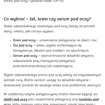
kremu pod oczy? Sprawdź nasze TOP 10!
Co wybrać - żel, krem czy serum pod oczy?
Dobór odpowiedniego kosmetyku pod oczy zależy od potrzeb
skóry i efektu, jaki chcesz uzyskać.
Krem pod oczy
– uniwersalna pielęgnacja na dzień i noc.
Żel pod oczy
– lekka, szybko wchłaniająca się
konsystencja, idealna pod makijaż i na opuchnięcia.
Serum pod oczy
– skoncentrowane składniki aktywne,
odpowiednie przy intensywnej pielęgnacji
przeciwzmarszczkowej lub rozjaśniającej.
Wybór odpowiedniego kremu pod oczy zależy od indywidualnych
potrzeb cery. Warto zwrócić uwagę na składniki aktywne i
dostosować produkt do swojego wieku oraz problemów skórnych.
W codziennej rutynie pielęgnacyjnej można również sięgnąć po
płatki pod oczy
jako uzupełnienie pielęgnacji oraz
korektor pod
oczy
, który pomaga optycznie zniwelować oznaki zmęczenia i